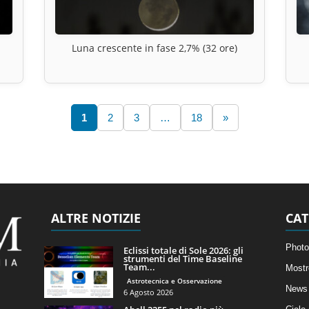
Luna crescente in fase 2,7% (32 ore)
1
2
3
…
18
»
ALTRE NOTIZIE
CAT
Photo
Eclissi totale di Sole 2026: gli
strumenti del Time Baseline
Team...
Mostr
Astrotecnica e Osservazione
News 
6 Agosto 2026