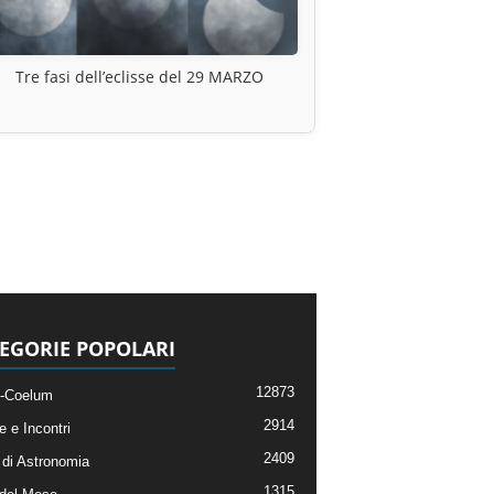
Tre fasi dell’eclisse del 29 MARZO
EGORIE POPOLARI
12873
-Coelum
2914
e e Incontri
2409
di Astronomia
1315