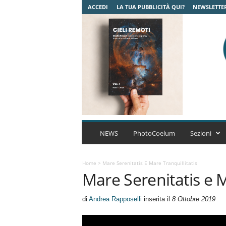
ACCEDI
LA TUA PUBBLICITÀ QUI?
NEWSLETTE
C
o
NEWS
PhotoCoelum
Sezioni
e
l
u
Home
>
Mare Serenitatis E Mare Tranquillitatis
Mare Serenitatis e M
m
A
s
di
Andrea Rapposelli
inserita il
8 Ottobre 2019
t
r
o