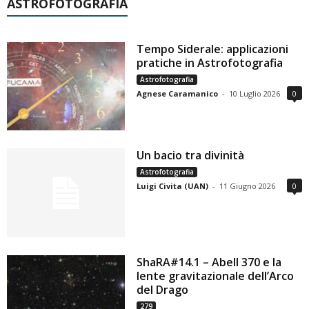
ASTROFOTOGRAFIA
Tempo Siderale: applicazioni
pratiche in Astrofotografia
Astrofotografia
Agnese Caramanico
-
10 Luglio 2026
0
Un bacio tra divinità
Astrofotografia
Luigi Civita (UAN)
-
11 Giugno 2026
0
ShaRA#14.1 – Abell 370 e la
lente gravitazionale dell’Arco
del Drago
279