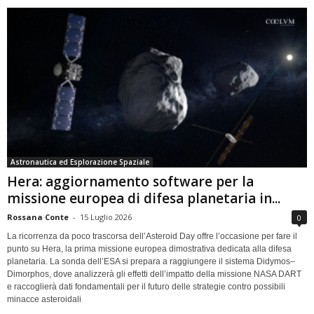
Astronautica ed Esplorazione Spaziale
Hera: aggiornamento software per la
missione europea di difesa planetaria in...
Rossana Conte
-
15 Luglio 2026
0
La ricorrenza da poco trascorsa dell’Asteroid Day offre l’occasione per fare il
punto su Hera, la prima missione europea dimostrativa dedicata alla difesa
planetaria. La sonda dell’ESA si prepara a raggiungere il sistema Didymos–
Dimorphos, dove analizzerà gli effetti dell’impatto della missione NASA DART
e raccoglierà dati fondamentali per il futuro delle strategie contro possibili
minacce asteroidali