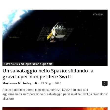
Astronautica ed Esplorazione Spaziale
Un salvataggio nello Spazio: sfidando la
gravità per non perdere Swift
Marianna Michelagnoli
-
23 Giugno 2026
0
Risale a qualche giorno fa la teleconferenza NASA dedicata agli
aggiornamenti sull'operazione di salvataggio per il satellite Swift (la Swift Boost
Mission)