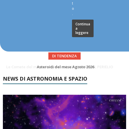
t
o
.
Continua
a
leggere
DI TENDENZA
Asteroidi del mese Agosto 2026
Transiti di ISS International Space Station e Tiangong – Agosto 2026
NEWS DI ASTRONOMIA E SPAZIO