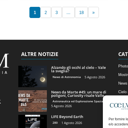
1
2
3
…
18
»
ALTRE NOTIZIE
CAT
Photo
Alzando gli occhi al cielo – Vale
la sveglia?
Mostr
News di Astronomia
5 Agosto 2026
News 
News da Marte #45: un mare di
Cielo
poligoni, Curiosity risale Valle...
Astro
Astronautica ed Esplorazione Spaziale
5 Agosto 2026
Artico
LIFE Beyond Earth
Il Bl
Per fornire 
280
1 Agosto 2026
e/o accedere