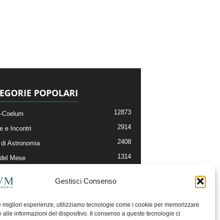
EGORIE POPOLARI
12873
-Coelum
2914
e e Incontri
2408
di Astronomia
1314
 del Mese
364
nomia, Astrofisica e Cosmologia
Gestisci Consenso
268
li e Risorse On-Line
192
og della Redazione
le migliori esperienze, utilizziamo tecnologie come i cookie per memorizzare
 alle informazioni del dispositivo. Il consenso a queste tecnologie ci