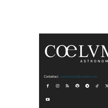
Contattaci:
coelumastro@coelum.com