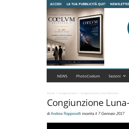
ACCEDI
LA TUA PUBBLICITÀ QUI?
NEWSLETTE
C
o
NEWS
PhotoCoelum
Sezioni
e
l
u
Home
>
Congiunzione
>
Congiunzione Luna-Nettuno
Congiunzione Luna
m
A
s
di
Andrea Rapposelli
inserita il
7 Gennaio 2017
t
r
o