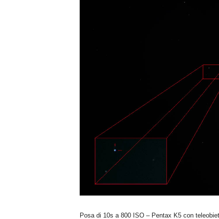
n
o
m
i
a
Posa di 10s a 800 ISO – Pentax K5 con teleobie