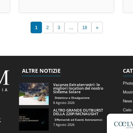
1
2
3
…
18
»
ALTRE NOTIZIE
CAT
Photo
Vacanze Extraterrestri: le
migliori location del nostro
Sistema Solare
Mostr
Didattica e Divulgazione
News 
8 Agosto 2026
ALTRO GRANDE OUTBURST
Cielo
DELLA 220P/MCNAUGHT
Astro
Effemeridi ed Eventi Astronomici
7 Agosto 2026
Artico