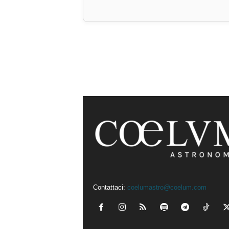
Contattaci:
coelumastro@coelum.com