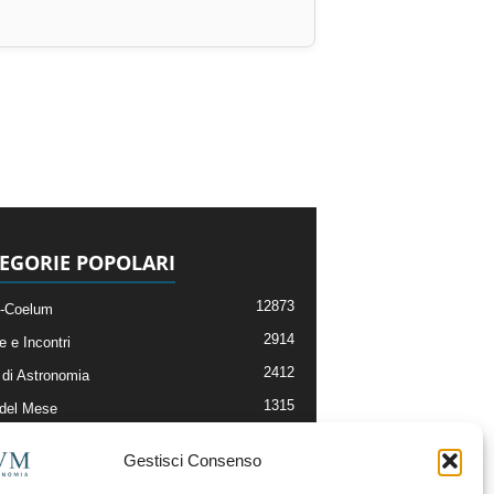
EGORIE POPOLARI
12873
-Coelum
2914
e e Incontri
2412
di Astronomia
1315
 del Mese
365
nomia, Astrofisica e Cosmologia
Gestisci Consenso
268
li e Risorse On-Line