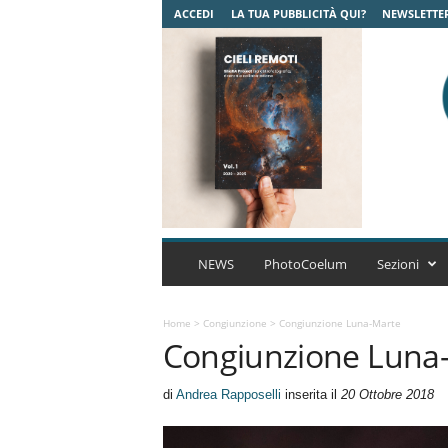
ACCEDI
LA TUA PUBBLICITÀ QUI?
NEWSLETTE
C
o
NEWS
PhotoCoelum
Sezioni
e
l
u
Home
>
Congiunzione
>
Congiunzione Luna-Marte
Congiunzione Luna
m
A
s
di
Andrea Rapposelli
inserita il
20 Ottobre 2018
t
r
o