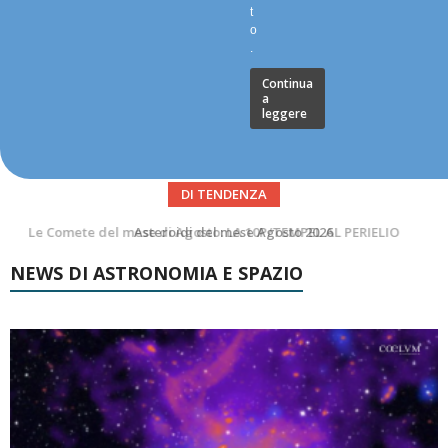
t
o
.
Continua
a
leggere
DI TENDENZA
Asteroidi del mese Agosto 2026
NEWS DI ASTRONOMIA E SPAZIO