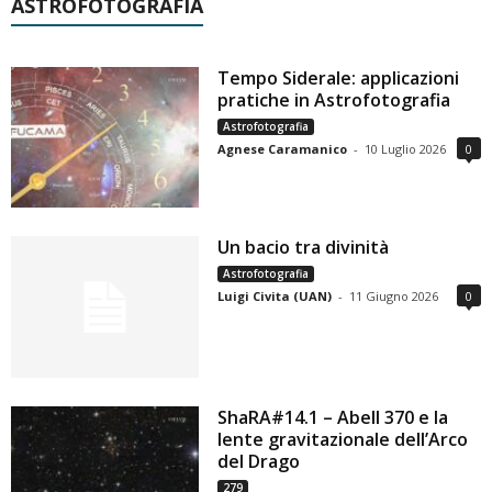
ASTROFOTOGRAFIA
Tempo Siderale: applicazioni
pratiche in Astrofotografia
Astrofotografia
Agnese Caramanico
-
10 Luglio 2026
0
Un bacio tra divinità
Astrofotografia
Luigi Civita (UAN)
-
11 Giugno 2026
0
ShaRA#14.1 – Abell 370 e la
lente gravitazionale dell’Arco
del Drago
279