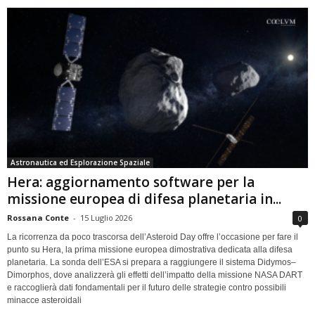
Astronautica ed Esplorazione Spaziale
Hera: aggiornamento software per la
missione europea di difesa planetaria in...
Rossana Conte
-
15 Luglio 2026
0
La ricorrenza da poco trascorsa dell’Asteroid Day offre l’occasione per fare il
punto su Hera, la prima missione europea dimostrativa dedicata alla difesa
planetaria. La sonda dell’ESA si prepara a raggiungere il sistema Didymos–
Dimorphos, dove analizzerà gli effetti dell’impatto della missione NASA DART
e raccoglierà dati fondamentali per il futuro delle strategie contro possibili
minacce asteroidali