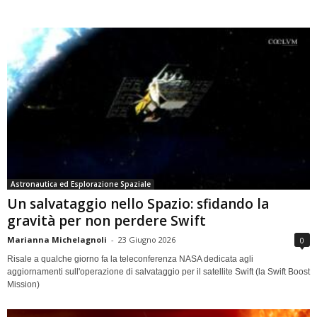
Astronautica ed Esplorazione Spaziale
Un salvataggio nello Spazio: sfidando la
gravità per non perdere Swift
Marianna Michelagnoli
-
23 Giugno 2026
0
Risale a qualche giorno fa la teleconferenza NASA dedicata agli
aggiornamenti sull'operazione di salvataggio per il satellite Swift (la Swift Boost
Mission)