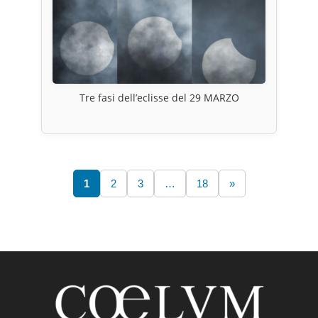
Tre fasi dell’eclisse del 29 MARZO
1
2
3
…
18
»