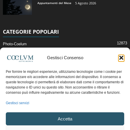
Appuntamenti del Mese
5 Agosto 2026
CATEGORIE POPOLARI
12873
Photo-Coelum
2914
Mostre e Incontri
Gestisci Consenso
2409
News di Astronomia
1315
Cielo del Mese
Per fornire le migliori esperienze, utilizziamo tecnologie come i cookie per
memorizzare e/o accedere alle informazioni del dispositivo. Il consenso a
365
Astronomia, Astrofisica e Cosmologia
queste tecnologie ci permetterà di elaborare dati come il comportamento di
268
navigazione o ID unici su questo sito. Non acconsentire o ritirare il
Articoli e Risorse On-Line
consenso può influire negativamente su alcune caratteristiche e funzioni.
192
Il Blog della Redazione
Gestisci servizi
Pubblicità:
ads@coelum.com
Accetta
Copyright © 1997 - 2024 vietata la riproduzione.
CF/P.IVA/VAT.C IT.01988340434