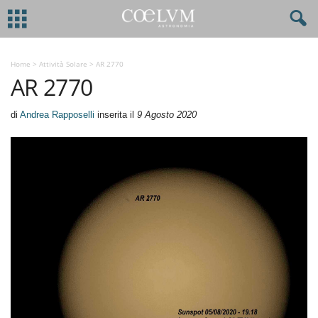
Home
>
Attività Solare
>
AR 2770
AR 2770
di
Andrea Rapposelli
inserita il
9 Agosto 2020