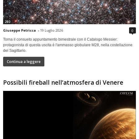
280
Giuseppe Petricca
-
19 Luglio 2026
0
Torna il consueto appuntamento bimestrale con il Catalogo Messier:
protagonista di questa uscita è l'ammasso globulare M28, nella costellazione
del Sagittario.
Continua a leggere
Possibili fireball nell’atmosfera di Venere