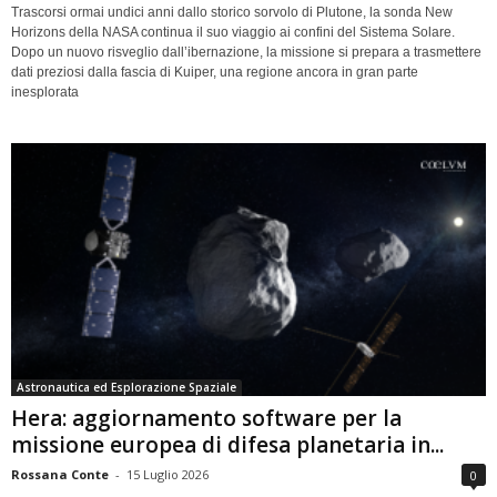
Trascorsi ormai undici anni dallo storico sorvolo di Plutone, la sonda New
Horizons della NASA continua il suo viaggio ai confini del Sistema Solare.
Dopo un nuovo risveglio dall’ibernazione, la missione si prepara a trasmettere
dati preziosi dalla fascia di Kuiper, una regione ancora in gran parte
inesplorata
Astronautica ed Esplorazione Spaziale
Hera: aggiornamento software per la
missione europea di difesa planetaria in...
Rossana Conte
-
15 Luglio 2026
0