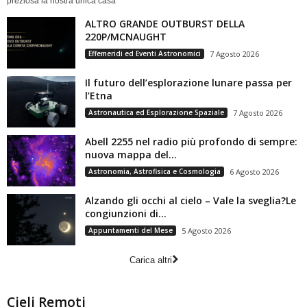
preziosa la nostra unica casa
ALTRO GRANDE OUTBURST DELLA
220P/MCNAUGHT
Effemeridi ed Eventi Astronomici
7 Agosto 2026
Il futuro dell’esplorazione lunare passa per
l’Etna
Astronautica ed Esplorazione Spaziale
7 Agosto 2026
Abell 2255 nel radio più profondo di sempre:
nuova mappa del...
Astronomia, Astrofisica e Cosmologia
6 Agosto 2026
Alzando gli occhi al cielo – Vale la sveglia?Le
congiunzioni di...
Appuntamenti del Mese
5 Agosto 2026
Carica altri
Cieli Remoti