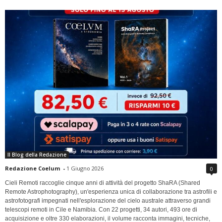
Il Blog della Redazione
Redazione Coelum
-
1 Giugno 2026
0
Cieli Remoti raccoglie cinque anni di attività del progetto ShaRA (Shared
Remote Astrophotography), un'esperienza unica di collaborazione tra astrofili e
astrofotografi impegnati nell'esplorazione del cielo australe attraverso grandi
telescopi remoti in Cile e Namibia. Con 22 progetti, 34 autori, 493 ore di
acquisizione e oltre 330 elaborazioni, il volume racconta immagini, tecniche,