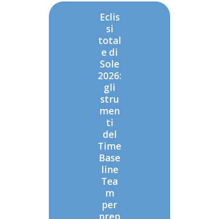
Eclis
si
total
e di
Sole
2026:
gli
stru
men
ti
del
Time
Base
line
Tea
m
per
prep