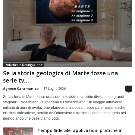
Didattica e Divulgazione
Se la storia geologica di Marte fosse una
serie tv…
Agnese Caramanico
-
17 Luglio 2026
0
Se la storia di Marte fosse una serie televisiva, sarebbe divisa in tre grandi
stagioni: il Noachiano, l’Esperiano e l’Amazoniano. Un viaggio attraverso
miliardi di anni di evoluzione planetaria, tra oceani scomparsi, gigantesche
eruzioni vulcaniche, perdita dell’atmosfera e trasformazione del pianeta nel
mondo arido che osserviamo oggi.
Tempo Siderale: applicazioni pratiche in