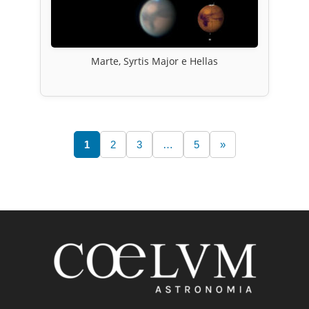
Marte, Syrtis Major e Hellas
1
2
3
…
5
»