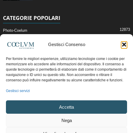
CATEGORIE POPOLARI
12873
Photo-Coelum
2914
Mostre e Incontri
Gestisci Consenso
2409
News di Astronomia
1315
Cielo del Mese
Per fornire le migliori esperienze, utilizziamo tecnologie come i cookie per
memorizzare e/o accedere alle informazioni del dispositivo. Il consenso a
365
Astronomia, Astrofisica e Cosmologia
queste tecnologie ci permetterà di elaborare dati come il comportamento di
268
navigazione o ID unici su questo sito. Non acconsentire o ritirare il
Articoli e Risorse On-Line
consenso può influire negativamente su alcune caratteristiche e funzioni.
192
Il Blog della Redazione
Gestisci servizi
Pubblicità:
ads@coelum.com
Accetta
Copyright © 1997 - 2024 vietata la riproduzione.
CF/P.IVA/VAT.C IT.01988340434
Nega
Privacy Policy
Termini e Condizioni di Vendita
Diritto di recesso