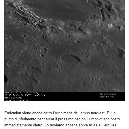
Endymion viene anche detto l’Archimede del lembo nord-est. E’ un
punto di riferimento per cercar il prossimo bacino Humboldtiano posto
immediatamente dietro. Lo troviamo appena sopra Atlas e Hercules