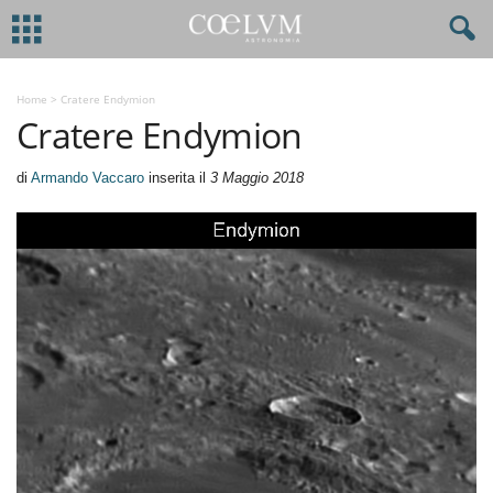
Home
>
Cratere Endymion
Cratere Endymion
di
Armando Vaccaro
inserita il
3 Maggio 2018