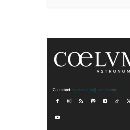
Contattaci:
coelumastro@coelum.com