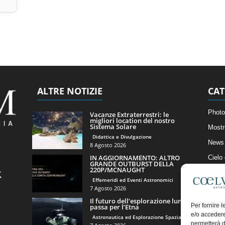
ALTRE NOTIZIE
CAT
Photo
Vacanze Extraterrestri: le
migliori location del nostro
Sistema Solare
Mostr
Didattica e Divulgazione
News 
8 Agosto 2026
IN AGGIORNAMENTO: ALTRO
Cielo
GRANDE OUTBURST DELLA
220P/MCNAUGHT
Astro
Effemeridi ed Eventi Astronomici
Artico
7 Agosto 2026
Il futuro dell’esplorazione lunare
Il Bl
Per fornire 
passa per l’Etna
e/o accedere
Astronautica ed Esplorazione Spaziale
permetterà d