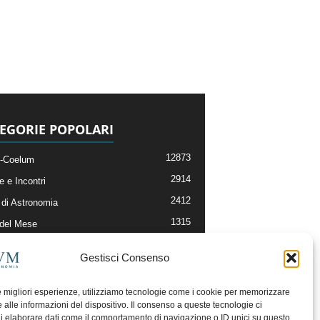
EGORIE POPOLARI
12873
-Coelum
2914
e e Incontri
2412
di Astronomia
1315
 del Mese
365
nomia, Astrofisica e Cosmologia
Gestisci Consenso
268
li e Risorse On-Line
192
og della Redazione
le migliori esperienze, utilizziamo tecnologie come i cookie per memorizzare
 alle informazioni del dispositivo. Il consenso a queste tecnologie ci
i elaborare dati come il comportamento di navigazione o ID unici su questo