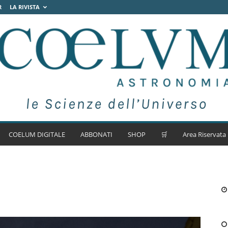
R
LA RIVISTA
COELUM DIGITALE
ABBONATI
SHOP
🛒
Area Riservata