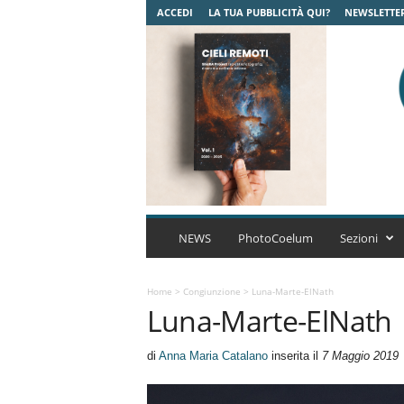
ACCEDI
LA TUA PUBBLICITÀ QUI?
NEWSLETTE
C
o
NEWS
PhotoCoelum
Sezioni
e
l
u
Home
>
Congiunzione
>
Luna-Marte-ElNath
Luna-Marte-ElNath
m
A
s
di
Anna Maria Catalano
inserita il
7 Maggio 2019
t
r
o