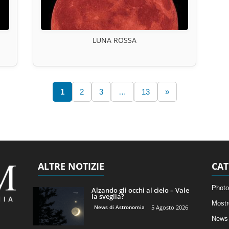
LUNA ROSSA
1
2
3
…
13
»
ALTRE NOTIZIE
CAT
Photo
Alzando gli occhi al cielo – Vale
la sveglia?
Mostr
News di Astronomia
5 Agosto 2026
News 