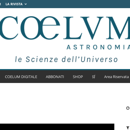
R
LA RIVISTA
COELUM DIGITALE
ABBONATI
SHOP
🛒
Area Riservata