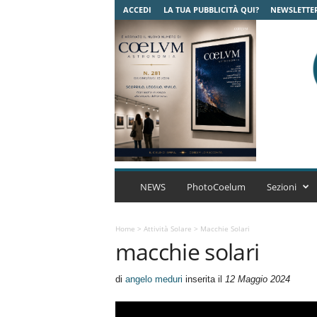
ACCEDI
LA TUA PUBBLICITÀ QUI?
NEWSLETTE
C
o
NEWS
PhotoCoelum
Sezioni
e
l
u
Home
>
Attività Solare
>
Macchie Solari
macchie solari
m
A
s
di
angelo meduri
inserita il
12 Maggio 2024
t
r
o