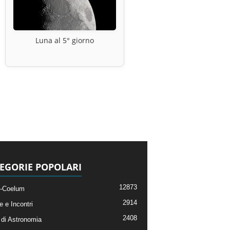
Luna al 5° giorno
EGORIE POPOLARI
12873
-Coelum
2914
e e Incontri
2408
di Astronomia