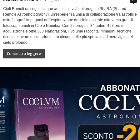
Cieli Remoti raccoglie cinque anni di attività del progetto ShaRA (Shared
Remote Astrophotography), un'esperienza unica di collaborazione tra astrofili e
astrofotografi impegnati nell'esplorazione del cielo australe attraverso grandi
telescopi remoti in Cile e Namibia. Con 22 progetti, 34 autori, 493 ore di
acquisizione e oltre 330 elaborazioni, il volume racconta immagini, tecniche,
ricerca e lavoro di squadra dietro alcune delle più spettacolari meraviglie del
cielo profondo.
Continua a leggere