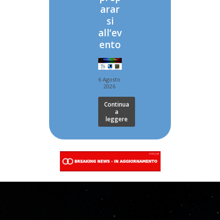
arar
si
all’ev
ento
6 Agosto
2026
Continua
a
leggere