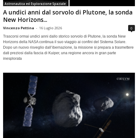
Astronautica ed Esplorazione Spaziale
A undici anni dal sorvolo di Plutone, la sonda
New Horizons...
Vincenzo Pettina
-
16 Luglio 2026
0
Trascorsi ormai undici anni dallo storico sorvolo di Plutone, la sonda New
Horizons della NASA continua il suo viaggio ai confini del Sistema Solare.
Dopo un nuovo risveglio dall’ibernazione, la missione si prepara a trasmettere
dati preziosi dalla fascia di Kuiper, una regione ancora in gran parte
inesplorata