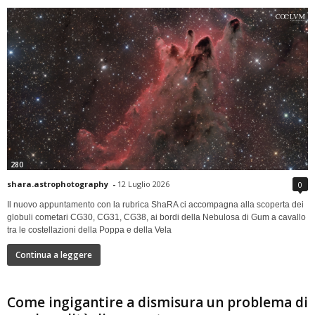
280
shara.astrophotography
-
12 Luglio 2026
0
Il nuovo appuntamento con la rubrica ShaRA ci accompagna alla scoperta dei
globuli cometari CG30, CG31, CG38, ai bordi della Nebulosa di Gum a cavallo
tra le costellazioni della Poppa e della Vela
Continua a leggere
Come ingigantire a dismisura un problema di