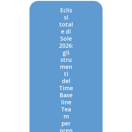
Eclis
si
total
e di
Sole
2026:
gli
stru
men
ti
del
Time
Base
line
Tea
m
per
prep