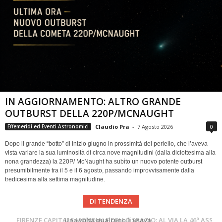
IN AGGIORNAMENTO: ALTRO GRANDE
OUTBURST DELLA 220P/MCNAUGHT
Claudio Pra
-
7 Agosto 2026
0
Effemeridi ed Eventi Astronomici
Dopo il grande “botto” di inizio giugno in prossimità del perielio, che l’aveva
vista variare la sua luminosità di circa nove magnitudini (dalla diciottesima alla
nona grandezza) la 220P/ McNaught ha subìto un nuovo potente outburst
presumibilmente tra il 5 e il 6 agosto, passando improvvisamente dalla
tredicesima alla settima magnitudine.
DI TENDENZA
Cielo del Mese di Agosto 2026
FIRENZE CAPITALE MONDIALE DELLO SPAZIO: AL VIA LA 46ª ASSEMBLEA SCIENTIFICA DEL COSPAR