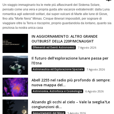
Un viaggio immaginario tra le mete più affascinanti del Sistema Solare,
pensato come una vera e propria guida alle vacanze extraterrestri: dalla Luna
romantica agli asteroidi solitari, dai super-vulcani di Marte alle lune di Giove,
fino alla “Morte Nera” Mimas. Cinque itinerari impossibili, per sognare di
viaggiare oltre la Terra e riscoprire, proprio guardandola da lontano, quanto sia
preziosa la nostra unica casa
IN AGGIORNAMENTO: ALTRO GRANDE
OUTBURST DELLA 220P/MCNAUGHT
Effemeridi ed Eventi Astronomici
7 Agosto 2026
Il futuro dell’esplorazione lunare passa per
l’Etna
Astronautica ed Esplorazione Spaziale
7 Agosto 2026
Abell 2255 nel radio più profondo di sempre:
nuova mappa del...
Astronomia, Astrofisica e Cosmologia
6 Agosto 2026
Alzando gli occhi al cielo – Vale la sveglia?Le
congiunzioni di...
Appuntamenti del Mese
5 Agosto 2026