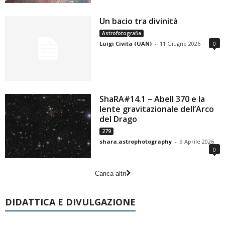
Un bacio tra divinità
Astrofotografia
Luigi Civita (UAN)
-
11 Giugno 2026
0
ShaRA#14.1 – Abell 370 e la
lente gravitazionale dell’Arco
del Drago
279
shara.astrophotography
-
9 Aprile 2026
0
Carica altri
DIDATTICA E DIVULGAZIONE