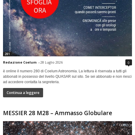
281
Redazione Coelum
-
28 Luglio 2026
0
è online il numero 280 di Coelum Astronomia. La lettura è riservata a tutti gli
abbonati in possesso del livello QUASAR sul sito. Se sei abbonato e non riesci
ad accedere contatta la segreteria.
Continua a leggere
MESSIER 28 M28 – Ammasso Globulare