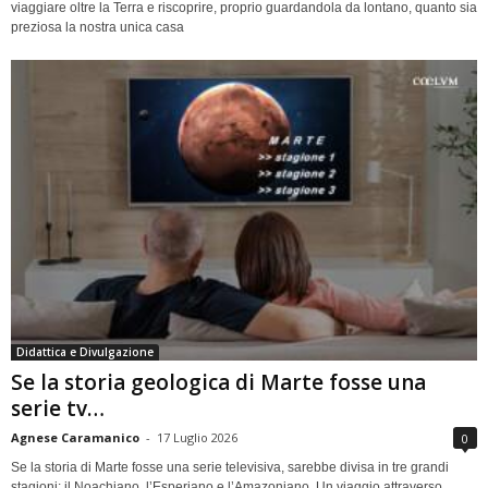
viaggiare oltre la Terra e riscoprire, proprio guardandola da lontano, quanto sia
preziosa la nostra unica casa
Didattica e Divulgazione
Se la storia geologica di Marte fosse una
serie tv…
Agnese Caramanico
-
17 Luglio 2026
0
Se la storia di Marte fosse una serie televisiva, sarebbe divisa in tre grandi
stagioni: il Noachiano, l’Esperiano e l’Amazoniano. Un viaggio attraverso