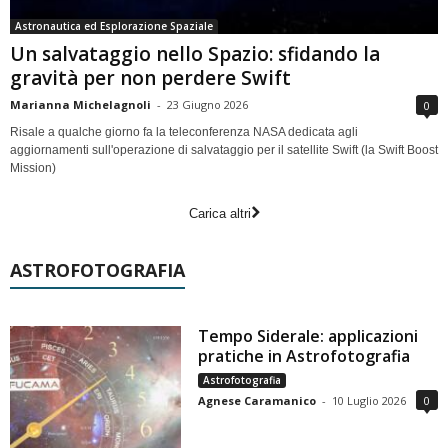
Astronautica ed Esplorazione Spaziale
Un salvataggio nello Spazio: sfidando la
gravità per non perdere Swift
Marianna Michelagnoli
-
23 Giugno 2026
0
Risale a qualche giorno fa la teleconferenza NASA dedicata agli
aggiornamenti sull'operazione di salvataggio per il satellite Swift (la Swift Boost
Mission)
Carica altri
ASTROFOTOGRAFIA
Tempo Siderale: applicazioni
pratiche in Astrofotografia
Astrofotografia
Agnese Caramanico
-
10 Luglio 2026
0