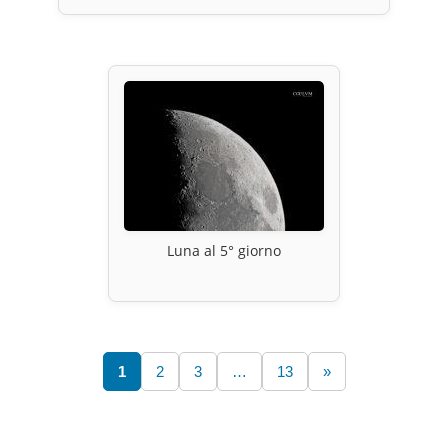
Luna al 5° giorno
1
2
3
…
13
»