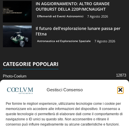
IN AGGIORNAMENTO: ALTRO GRANDE
OUTBURST DELLA 220P/MCNAUGHT
Effemeridi ed Eventi Astronomici
7 Agosto 2026
Il futuro dell’esplorazione lunare passa per
l’Etna
Astronautica ed Esplorazione Spaziale
7 Agosto 2026
CATEGORIE POPOLARI
12873
Photo-Coelum
2914
Mostre e Incontri
Gestisci Consenso
2412
News di Astronomia
1315
Cielo del Mese
Per fornire le migliori esperienze, utilizziamo tecnologie come i cookie per
memorizzare e/o accedere alle informazioni del dispositivo. Il consenso a
365
Astronomia, Astrofisica e Cosmologia
queste tecnologie ci permetterà di elaborare dati come il comportamento di
268
Articoli e Risorse On-Line
navigazione o ID unici su questo sito. Non acconsentire o ritirare il
consenso può influire negativamente su alcune caratteristiche e funzioni.
192
Il Blog della Redazione