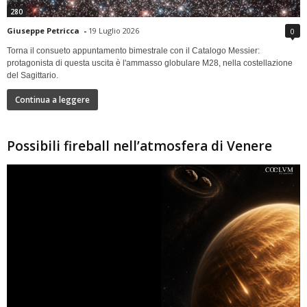
280
Giuseppe Petricca
-
19 Luglio 2026
0
Torna il consueto appuntamento bimestrale con il Catalogo Messier:
protagonista di questa uscita è l'ammasso globulare M28, nella costellazione
del Sagittario.
Continua a leggere
Possibili fireball nell’atmosfera di Venere