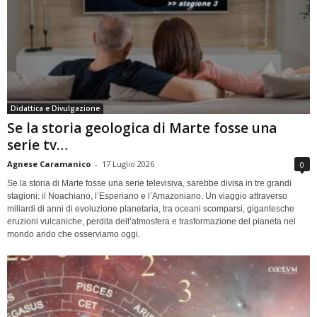
Didattica e Divulgazione
Se la storia geologica di Marte fosse una
serie tv…
Agnese Caramanico
-
17 Luglio 2026
0
Se la storia di Marte fosse una serie televisiva, sarebbe divisa in tre grandi
stagioni: il Noachiano, l’Esperiano e l’Amazoniano. Un viaggio attraverso
miliardi di anni di evoluzione planetaria, tra oceani scomparsi, gigantesche
eruzioni vulcaniche, perdita dell’atmosfera e trasformazione del pianeta nel
mondo arido che osserviamo oggi.