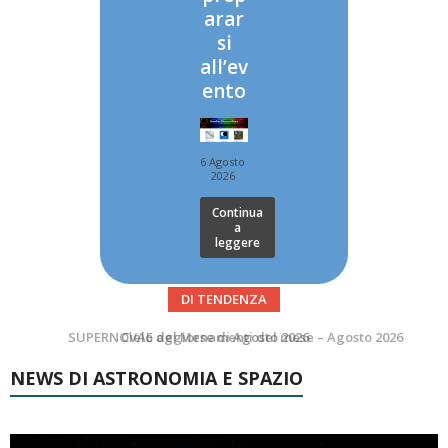
arar
si
all’ev
ento
6 Agosto
2026
Continua
a
leggere
DI TENDENZA
SUPERNOVAE aggiornamenti del mese – Agosto 2026
Le Comete del mese di Agosto: LA 10P/TEMPEL AL PERIELIO
NEWS DI ASTRONOMIA E SPAZIO