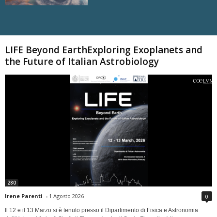
Carica altri
LIFE Beyond EarthExploring Exoplanets and
the Future of Italian Astrobiology
280
Irene Parenti
-
1 Agosto 2026
0
Il 12 e il 13 Marzo si è tenuto presso il Dipartimento di Fisica e Astronomia