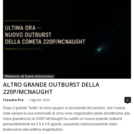
Effemeridi ed Eventi Astronomici
ALTRO GRANDE OUTBURST DELLA
220P/MCNAUGHT
Claudio Pra
-
7 Agosto 2026
0
Dopo il grande “botto” di inizio giugno in prossimità del perielio, che l’aveva
vista variare la sua luminosità di circa nove magnitudini (dalla diciottesima alla
nona grandezza) la 220P/ McNaught ha subìto un nuovo potente outburst
presumibilmente tra il 5 e il 6 agosto, passando improvvisamente dalla
tredicesima alla settima magnitudine.