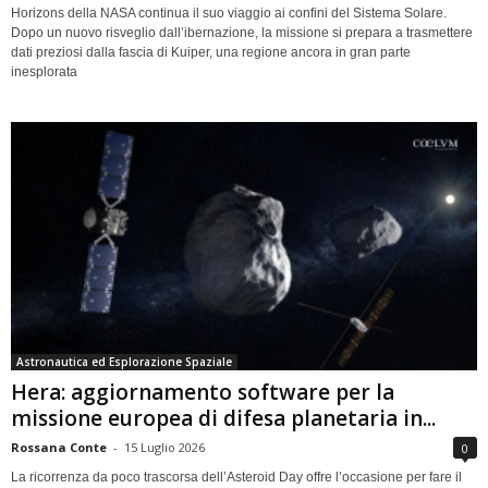
Horizons della NASA continua il suo viaggio ai confini del Sistema Solare.
Dopo un nuovo risveglio dall’ibernazione, la missione si prepara a trasmettere
dati preziosi dalla fascia di Kuiper, una regione ancora in gran parte
inesplorata
Astronautica ed Esplorazione Spaziale
Hera: aggiornamento software per la
missione europea di difesa planetaria in...
Rossana Conte
-
15 Luglio 2026
0
La ricorrenza da poco trascorsa dell’Asteroid Day offre l’occasione per fare il