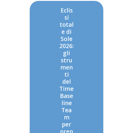
Eclis
si
total
e di
Sole
2026:
gli
stru
men
ti
del
Time
Base
line
Tea
m
per
prep