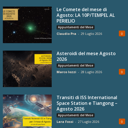
Le Comete del mese di
Agosto: LA 10P/TEMPEL AL
PERIELIO
Appuntamenti del Mese
Claudio Pra
-
29 Luglio 2026
0
Asteroidi del mese Agosto
2026
Appuntamenti del Mese
Marco Iozzi
-
28 Luglio 2026
0
Transiti di ISS International
Space Station e Tiangong –
Agosto 2026
Appuntamenti del Mese
Lara Fossi
-
27 Luglio 2026
0