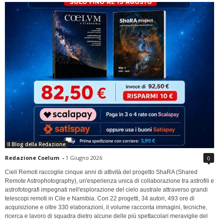
Il Blog della Redazione
Redazione Coelum
-
1 Giugno 2026
0
Cieli Remoti raccoglie cinque anni di attività del progetto ShaRA (Shared
Remote Astrophotography), un'esperienza unica di collaborazione tra astrofili e
astrofotografi impegnati nell'esplorazione del cielo australe attraverso grandi
telescopi remoti in Cile e Namibia. Con 22 progetti, 34 autori, 493 ore di
acquisizione e oltre 330 elaborazioni, il volume racconta immagini, tecniche,
ricerca e lavoro di squadra dietro alcune delle più spettacolari meraviglie del