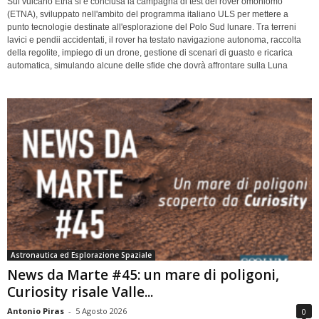
Sul vulcano Etna si è conclusa la campagna di test del rover omoniomo
(ETNA), sviluppato nell'ambito del programma italiano ULS per mettere a
punto tecnologie destinate all'esplorazione del Polo Sud lunare. Tra terreni
lavici e pendii accidentati, il rover ha testato navigazione autonoma, raccolta
della regolite, impiego di un drone, gestione di scenari di guasto e ricarica
automatica, simulando alcune delle sfide che dovrà affrontare sulla Luna
Astronautica ed Esplorazione Spaziale
News da Marte #45: un mare di poligoni,
Curiosity risale Valle...
Antonio Piras
-
5 Agosto 2026
0