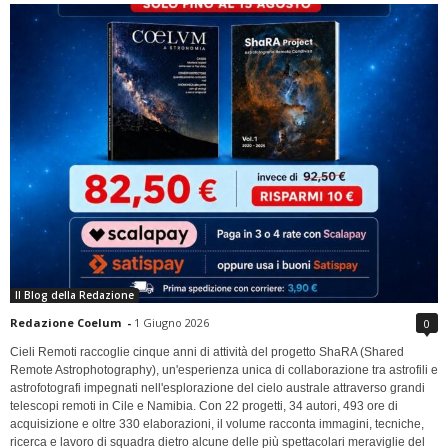
Il Blog della Redazione
Redazione Coelum
-
1 Giugno 2026
0
Cieli Remoti raccoglie cinque anni di attività del progetto ShaRA (Shared
Remote Astrophotography), un'esperienza unica di collaborazione tra astrofili e
astrofotografi impegnati nell'esplorazione del cielo australe attraverso grandi
telescopi remoti in Cile e Namibia. Con 22 progetti, 34 autori, 493 ore di
acquisizione e oltre 330 elaborazioni, il volume racconta immagini, tecniche,
ricerca e lavoro di squadra dietro alcune delle più spettacolari meraviglie del