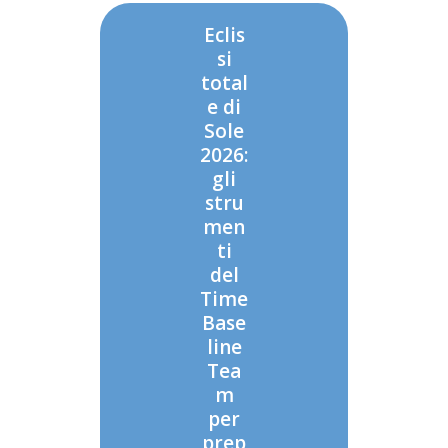
Eclis
si
total
e di
Sole
2026:
gli
stru
men
ti
del
Time
Base
line
Tea
m
per
prep