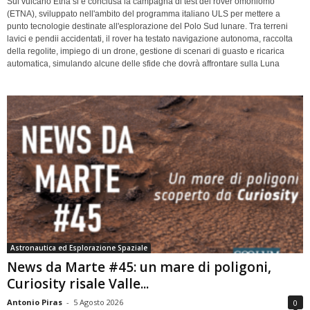
Sul vulcano Etna si è conclusa la campagna di test del rover omoniomo
(ETNA), sviluppato nell'ambito del programma italiano ULS per mettere a
punto tecnologie destinate all'esplorazione del Polo Sud lunare. Tra terreni
lavici e pendii accidentati, il rover ha testato navigazione autonoma, raccolta
della regolite, impiego di un drone, gestione di scenari di guasto e ricarica
automatica, simulando alcune delle sfide che dovrà affrontare sulla Luna
Astronautica ed Esplorazione Spaziale
News da Marte #45: un mare di poligoni,
Curiosity risale Valle...
Antonio Piras
-
5 Agosto 2026
0