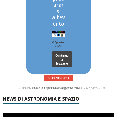
arar
si
all’ev
ento
6 Agosto
2026
Continua
a
leggere
DI TENDENZA
SUPERNOVAE aggiornamenti del mese – Agosto 2026
Le Comete del mese di Agosto: LA 10P/TEMPEL AL PERIELIO
NEWS DI ASTRONOMIA E SPAZIO