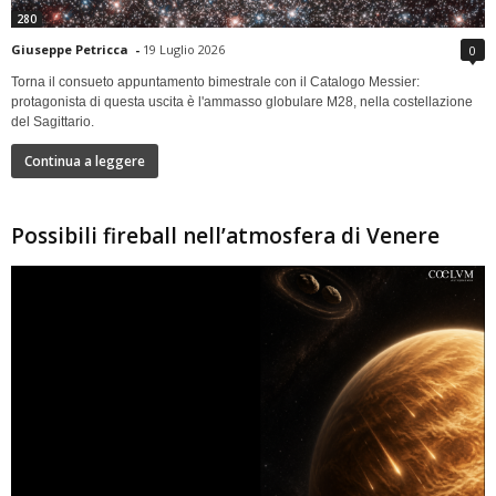
280
Giuseppe Petricca
-
19 Luglio 2026
0
Torna il consueto appuntamento bimestrale con il Catalogo Messier:
protagonista di questa uscita è l'ammasso globulare M28, nella costellazione
del Sagittario.
Continua a leggere
Possibili fireball nell’atmosfera di Venere