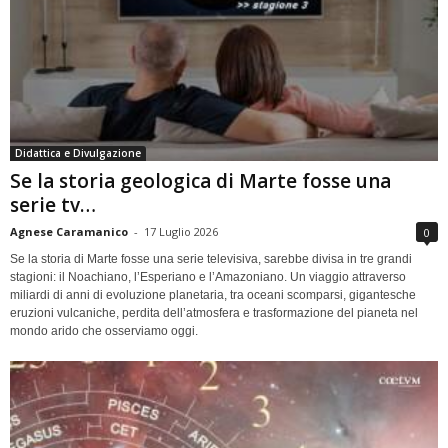
Didattica e Divulgazione
Se la storia geologica di Marte fosse una
serie tv…
Agnese Caramanico
-
17 Luglio 2026
0
Se la storia di Marte fosse una serie televisiva, sarebbe divisa in tre grandi
stagioni: il Noachiano, l’Esperiano e l’Amazoniano. Un viaggio attraverso
miliardi di anni di evoluzione planetaria, tra oceani scomparsi, gigantesche
eruzioni vulcaniche, perdita dell’atmosfera e trasformazione del pianeta nel
mondo arido che osserviamo oggi.