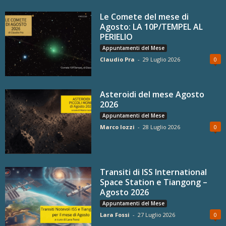
Le Comete del mese di
Agosto: LA 10P/TEMPEL AL
PERIELIO
Appuntamenti del Mese
Claudio Pra
-
29 Luglio 2026
0
Asteroidi del mese Agosto
2026
Appuntamenti del Mese
Marco Iozzi
-
28 Luglio 2026
0
Transiti di ISS International
Space Station e Tiangong –
Agosto 2026
Appuntamenti del Mese
Lara Fossi
-
27 Luglio 2026
0