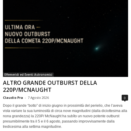
Effemeridi ed Eventi Astronomici
ALTRO GRANDE OUTBURST DELLA
220P/MCNAUGHT
Claudio Pra
-
7 Agosto 2026
0
Dopo il grande “botto” di inizio giugno in prossimità del perielio, che l’aveva
vista variare la sua luminosità di circa nove magnitudini (dalla diciottesima alla
nona grandezza) la 220P/ McNaught ha subìto un nuovo potente outburst
presumibilmente tra il 5 e il 6 agosto, passando improvvisamente dalla
tredicesima alla settima magnitudine.