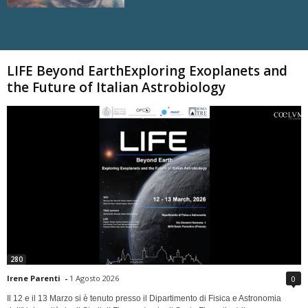
Carica altri
LIFE Beyond EarthExploring Exoplanets and
the Future of Italian Astrobiology
280
Irene Parenti
-
1 Agosto 2026
0
Il 12 e il 13 Marzo si è tenuto presso il Dipartimento di Fisica e Astronomia