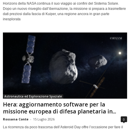
Horizons della NASA continua il suo viaggio ai confini del Sistema Solare.
Dopo un nuovo risveglio dall’ibernazione, la missione si prepara a trasmettere
dati preziosi dalla fascia di Kuiper, una regione ancora in gran parte
inesplorata
Astronautica ed Esplorazione Spaziale
Hera: aggiornamento software per la
missione europea di difesa planetaria in...
Rossana Conte
-
15 Luglio 2026
0
La ricorrenza da poco trascorsa dell’Asteroid Day offre l’occasione per fare il