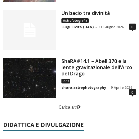
Un bacio tra divinità
Astrofotografia
Luigi Civita (UAN)
-
11 Giugno 2026
0
ShaRA#14.1 – Abell 370 e la
lente gravitazionale dell’Arco
del Drago
279
shara.astrophotography
-
9 Aprile 2026
0
Carica altri
DIDATTICA E DIVULGAZIONE