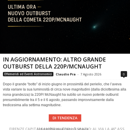
IN AGGIORNAMENTO: ALTRO GRANDE
OUTBURST DELLA 220P/MCNAUGHT
Claudio Pra
-
7 Agosto 2026
0
Effemeridi ed Eventi Astronomici
Dopo il grande “botto” di inizio giugno in prossimità del perielio, che l’aveva
vista variare la sua luminosità di circa nove magnitudini (dalla diciottesima alla
nona grandezza) la 220P/ McNaught ha subìto un nuovo potente outburst
presumibilmente tra il 5 e il 6 agosto, passando improvvisamente dalla
tredicesima alla settima magnitudine.
DI TENDENZA
FIRENZE CAPITALE MONDIALE DELLO SPAZIO: AL VIA LA 46ª ASSEMBLEA SCIENTIFICA DEL COSPAR