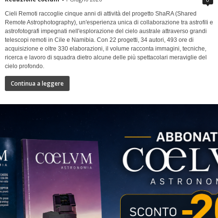
Cieli Remoti raccoglie cinque anni di attività del progetto ShaRA (Shared
Remote Astrophotography), un'esperienza unica di collaborazione tra astrofili e
astrofotografi impegnati nell'esplorazione del cielo australe attraverso grandi
telescopi remoti in Cile e Namibia. Con 22 progetti, 34 autori, 493 ore di
acquisizione e oltre 330 elaborazioni, il volume racconta immagini, tecniche,
ricerca e lavoro di squadra dietro alcune delle più spettacolari meraviglie del
cielo profondo.
Continua a leggere