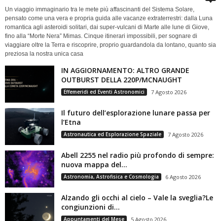
Un viaggio immaginario tra le mete più affascinanti del Sistema Solare,
pensato come una vera e propria guida alle vacanze extraterrestri: dalla Luna
romantica agli asteroidi solitari, dai super-vulcani di Marte alle lune di Giove,
fino alla “Morte Nera” Mimas. Cinque itinerari impossibili, per sognare di
viaggiare oltre la Terra e riscoprire, proprio guardandola da lontano, quanto sia
preziosa la nostra unica casa
IN AGGIORNAMENTO: ALTRO GRANDE
OUTBURST DELLA 220P/MCNAUGHT
Effemeridi ed Eventi Astronomici
7 Agosto 2026
Il futuro dell’esplorazione lunare passa per
l’Etna
Astronautica ed Esplorazione Spaziale
7 Agosto 2026
Abell 2255 nel radio più profondo di sempre:
nuova mappa del...
Astronomia, Astrofisica e Cosmologia
6 Agosto 2026
Alzando gli occhi al cielo – Vale la sveglia?Le
congiunzioni di...
Appuntamenti del Mese
5 Agosto 2026