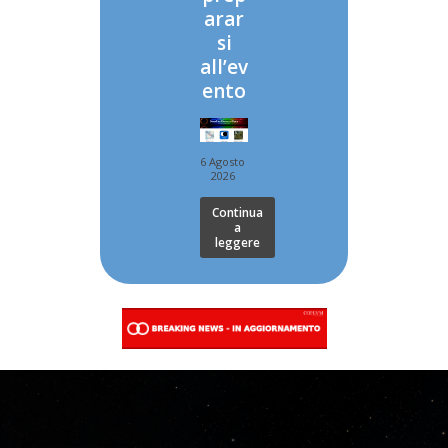
arar
si
all’ev
ento
6 Agosto
2026
Continua
a
leggere