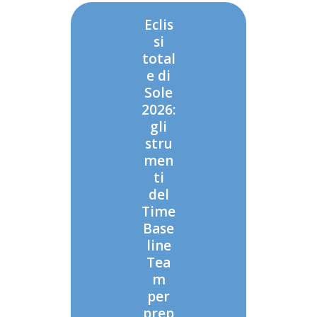
Eclis
si
total
e di
Sole
2026:
gli
stru
men
ti
del
Time
Base
line
Tea
m
per
prep