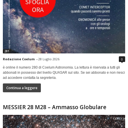
281
Redazione Coelum
-
28 Luglio 2026
0
è online il numero 280 di Coelum Astronomia. La lettura è riservata a tutti gli
abbonati in possesso del livello QUASAR sul sito. Se sei abbonato e non riesci
ad accedere contatta la segreteria.
Continua a leggere
MESSIER 28 M28 – Ammasso Globulare