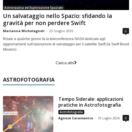
Astronautica ed Esplorazione Spaziale
Un salvataggio nello Spazio: sfidando la
gravità per non perdere Swift
Marianna Michelagnoli
-
23 Giugno 2026
0
Risale a qualche giorno fa la teleconferenza NASA dedicata agli
aggiornamenti sull'operazione di salvataggio per il satellite Swift (la Swift Boost
Mission)
Carica altri
ASTROFOTOGRAFIA
Tempo Siderale: applicazioni
pratiche in Astrofotografia
Astrofotografia
Agnese Caramanico
-
10 Luglio 2026
0