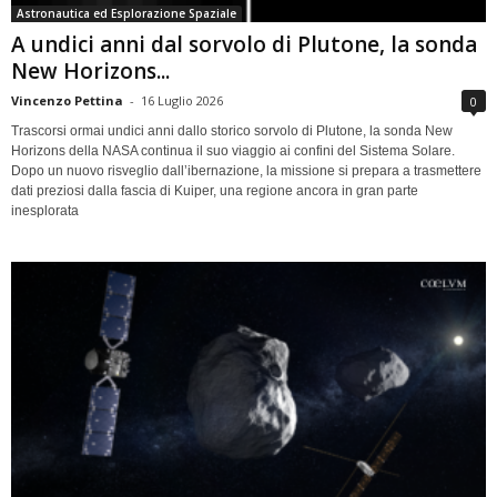
Astronautica ed Esplorazione Spaziale
A undici anni dal sorvolo di Plutone, la sonda
New Horizons...
Vincenzo Pettina
-
16 Luglio 2026
0
Trascorsi ormai undici anni dallo storico sorvolo di Plutone, la sonda New
Horizons della NASA continua il suo viaggio ai confini del Sistema Solare.
Dopo un nuovo risveglio dall’ibernazione, la missione si prepara a trasmettere
dati preziosi dalla fascia di Kuiper, una regione ancora in gran parte
inesplorata