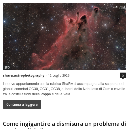
280
shara.astrophotography
-
12 Luglio 2026
0
Il nuovo appuntamento con la rubrica ShaRA ci accompagna alla scoperta dei
globuli cometari CG30, CG31, CG38, ai bordi della Nebulosa di Gum a cavallo
tra le costellazioni della Poppa e della Vela
Continua a leggere
Come ingigantire a dismisura un problema di