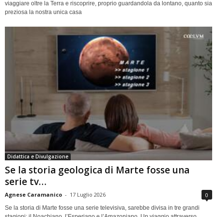
viaggiare oltre la Terra e riscoprire, proprio guardandola da lontano, quanto sia
preziosa la nostra unica casa
Didattica e Divulgazione
Se la storia geologica di Marte fosse una
serie tv…
Agnese Caramanico
-
17 Luglio 2026
0
Se la storia di Marte fosse una serie televisiva, sarebbe divisa in tre grandi
stagioni: il Noachiano, l’Esperiano e l’Amazoniano. Un viaggio attraverso