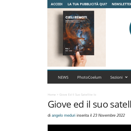
ACCEDI
LA TUA PUBBLICITÀ QUI?
NEWSLETTE
C
o
NEWS
PhotoCoelum
Sezioni
e
l
u
Home
>
Giove Ed Il Suo Satellite Io
Giove ed il suo satell
m
A
s
di
angelo meduri
inserita il
23 Novembre 2022
t
r
o