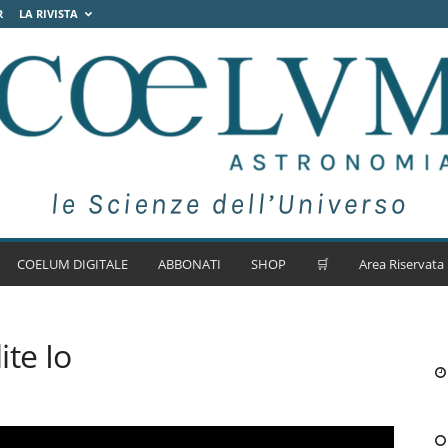
R
LA RIVISTA
COELUM DIGITALE
ABBONATI
SHOP
🛒
Area Riservata
ite Io