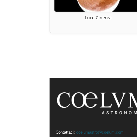
Luce Cinerea
Contattaci:
coelumastro@coelum.com