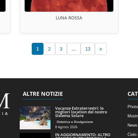
LUNA ROSSA
1
2
3
…
13
»
ALTRE NOTIZIE
CAT
Photo
Vacanze Extraterrestri: le
migliori location del nostro
Sistema Solare
Mostr
Didattica e Divulgazione
News 
8 Agosto 2026
IN AGGIORNAMENTO: ALTRO
Cielo