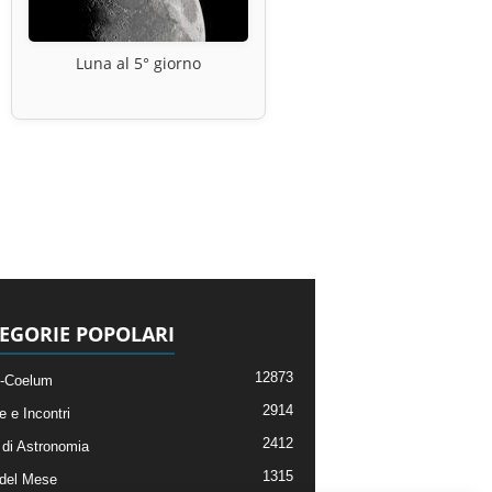
Luna al 5° giorno
EGORIE POPOLARI
12873
-Coelum
2914
e e Incontri
2412
di Astronomia
1315
 del Mese