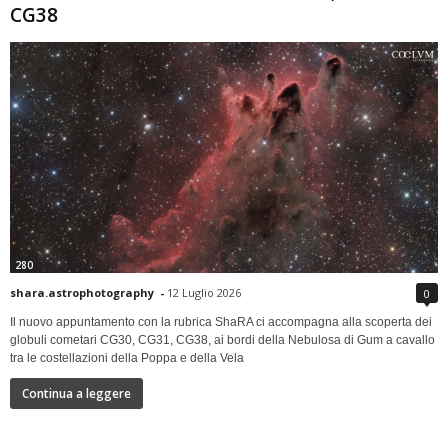
CG38
280
shara.astrophotography
-
12 Luglio 2026
0
Il nuovo appuntamento con la rubrica ShaRA ci accompagna alla scoperta dei
globuli cometari CG30, CG31, CG38, ai bordi della Nebulosa di Gum a cavallo
tra le costellazioni della Poppa e della Vela
Continua a leggere