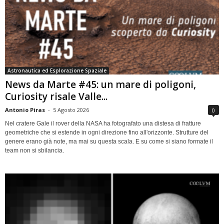
Astronautica ed Esplorazione Spaziale
News da Marte #45: un mare di poligoni,
Curiosity risale Valle...
Antonio Piras
-
5 Agosto 2026
0
Nel cratere Gale il rover della NASA ha fotografato una distesa di fratture
geometriche che si estende in ogni direzione fino all'orizzonte. Strutture del
genere erano già note, ma mai su questa scala. E su come si siano formate il
team non si sbilancia.