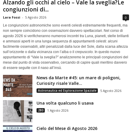
Alzando gli occhi al cielo – Vale la sveglia?Le
congiunzioni di...
Lara Fossi
-
5 Agosto 2026
0
Le congiunzioni astronomiche sono eventi celesti estremamente frequenti, ma
non sempre coincidono con osservazioni davvero spettacolari. Nel corso di
agosto 2026 si verificheranno numerosi incontri tra Luna, pianeti, stelle brillanti
e ammassi aperti in una lunga sequenza di appuntamenti celesti: alcuni
facilmente osservabili, altri penalizzati dalla luce del Sole, dalla scarsa altezza
sull’orizzonte o dalla vicinanza con l’alba o il crepuscolo. In questo nuovo
appuntamento di “Vale la sveglia?” analizzeremo le principali congiunzioni del
mese dal punto di vista osservativo, cercando di capire quali meritino davvero
di essere seguite con il naso all’insù.
News da Marte #45: un mare di poligoni,
Curiosity risale Valle...
Astronautica ed Esplorazione Spaziale
5 Agosto 2026
Una volta qualcuno li usava
280
1 Agosto 2026
Cielo del Mese di Agosto 2026