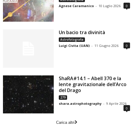
Agnese Caramanico
-
10 Luglio 2026
0
Un bacio tra divinità
Astrofotografia
Luigi Civita (UAN)
-
11 Giugno 2026
0
ShaRA#14.1 – Abell 370 e la
lente gravitazionale dell’Arco
del Drago
279
shara.astrophotography
-
9 Aprile 2026
0
Carica altri