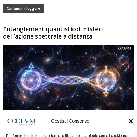
Continua a leggere
Entanglement quantisticoI misteri
dell’azione spettrale a distanza
280
Gestisci Consenso
Marco Lorrai
-
15 Giugno 2026
0
L'entanglement quantistico è uno dei fenomeni più sorprendenti della fisica
Per fornire le migliori esperienze, utilizziamo tecnologie come i cookie per
moderna: due particelle possono mostrare correlazioni che sembrano ignorare