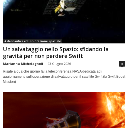
Astronautica ed Esplorazione Spaziale
Un salvataggio nello Spazio: sfidando la
gravità per non perdere Swift
Marianna Michelagnoli
-
23 Giugno 2026
0
Risale a qualche giorno fa la teleconferenza NASA dedicata agli
aggiornamenti sull'operazione di salvataggio per il satellite Swift (la Swift Boost
Mission)