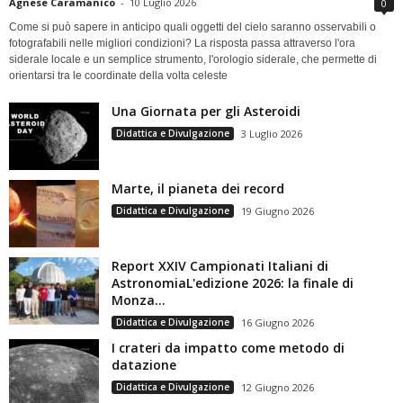
Agnese Caramanico
-
10 Luglio 2026
0
Come si può sapere in anticipo quali oggetti del cielo saranno osservabili o
fotografabili nelle migliori condizioni? La risposta passa attraverso l'ora
siderale locale e un semplice strumento, l'orologio siderale, che permette di
orientarsi tra le coordinate della volta celeste
Una Giornata per gli Asteroidi
Didattica e Divulgazione
3 Luglio 2026
Marte, il pianeta dei record
Didattica e Divulgazione
19 Giugno 2026
Report XXIV Campionati Italiani di
AstronomiaL'edizione 2026: la finale di
Monza...
Didattica e Divulgazione
16 Giugno 2026
I crateri da impatto come metodo di
datazione
Didattica e Divulgazione
12 Giugno 2026