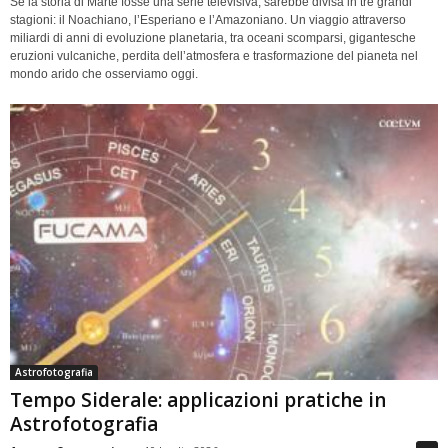
Se la storia di Marte fosse una serie televisiva, sarebbe divisa in tre grandi
stagioni: il Noachiano, l’Esperiano e l’Amazoniano. Un viaggio attraverso
miliardi di anni di evoluzione planetaria, tra oceani scomparsi, gigantesche
eruzioni vulcaniche, perdita dell’atmosfera e trasformazione del pianeta nel
mondo arido che osserviamo oggi.
Astrofotografia
Tempo Siderale: applicazioni pratiche in
Astrofotografia