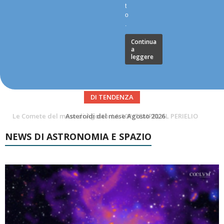
t
o
.
Continua
a
leggere
DI TENDENZA
Asteroidi del mese Agosto 2026
Transiti di ISS International Space Station e Tiangong – Agosto 2026
NEWS DI ASTRONOMIA E SPAZIO