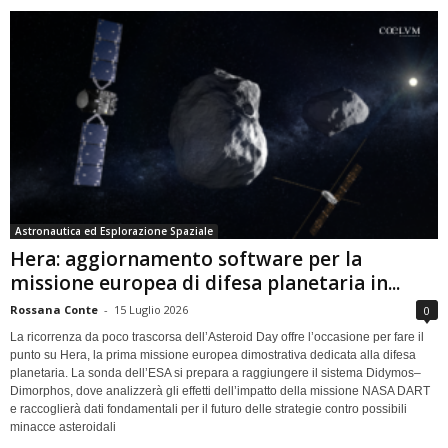
Astronautica ed Esplorazione Spaziale
Hera: aggiornamento software per la
missione europea di difesa planetaria in...
Rossana Conte
-
15 Luglio 2026
0
La ricorrenza da poco trascorsa dell’Asteroid Day offre l’occasione per fare il
punto su Hera, la prima missione europea dimostrativa dedicata alla difesa
planetaria. La sonda dell’ESA si prepara a raggiungere il sistema Didymos–
Dimorphos, dove analizzerà gli effetti dell’impatto della missione NASA DART
e raccoglierà dati fondamentali per il futuro delle strategie contro possibili
minacce asteroidali