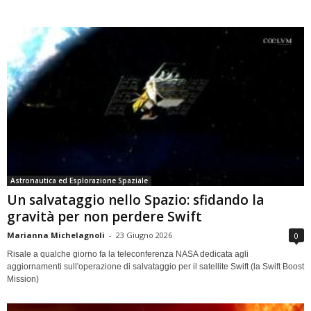
Astronautica ed Esplorazione Spaziale
Un salvataggio nello Spazio: sfidando la
gravità per non perdere Swift
Marianna Michelagnoli
-
23 Giugno 2026
0
Risale a qualche giorno fa la teleconferenza NASA dedicata agli
aggiornamenti sull'operazione di salvataggio per il satellite Swift (la Swift Boost
Mission)