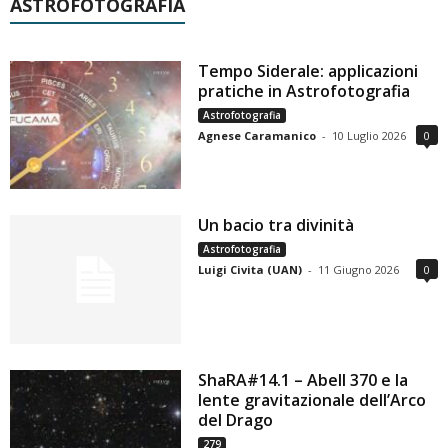
ASTROFOTOGRAFIA
Tempo Siderale: applicazioni
pratiche in Astrofotografia
Astrofotografia
Agnese Caramanico
-
10 Luglio 2026
0
Un bacio tra divinità
Astrofotografia
Luigi Civita (UAN)
-
11 Giugno 2026
0
ShaRA#14.1 – Abell 370 e la
lente gravitazionale dell’Arco
del Drago
279