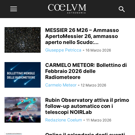
MESSIER 26 M26 – Ammasso
ApertoMessier 26, ammasso
aperto nello Scudo:...
Giuseppe Petricca
-
16 Marzo 2026
CARMELO METEOR: Bollettino di
Febbraio 2026 delle
Radiometeore
Carmelo Meteor
-
12 Marzo 2026
Rubin Observatory attiva il primo
follow-up automatico con i
telescopi NOIRLab
Redazione Coelum
-
11 Marzo 2026