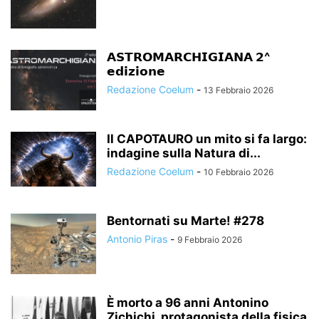
𝗔𝗦𝗧𝗥𝗢𝗠𝗔𝗥𝗖𝗛𝗜𝗚𝗜𝗔𝗡𝗔 𝟮^
𝗲𝗱𝗶𝘇𝗶𝗼𝗻𝗲
Redazione Coelum
-
13 Febbraio 2026
Il CAPOTAURO un mito si fa largo:
indagine sulla Natura di...
Redazione Coelum
-
10 Febbraio 2026
Bentornati su Marte! #278
Antonio Piras
-
9 Febbraio 2026
È morto a 96 anni Antonino
Zichichi, protagonista della fisica