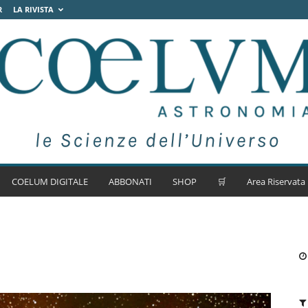
R
LA RIVISTA
COELUM DIGITALE
ABBONATI
SHOP
🛒
Area Riservata