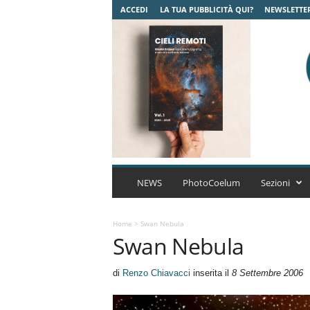
ACCEDI
LA TUA PUBBLICITÀ QUI?
NEWSLETTE
C
o
NEWS
PhotoCoelum
Sezioni
e
l
u
Home
>
Swan Nebula
Swan Nebula
m
A
s
di
Renzo Chiavacci
inserita il
8 Settembre 2006
t
r
o