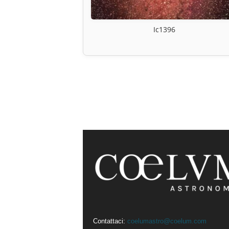
Ic1396
Contattaci:
coelumastro@coelum.com