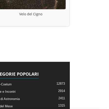
Velo del Cigno
EGORIE POPOLARI
12873
-Coelum
2914
e e Incontri
2411
di Astronomia
1315
 del Mese