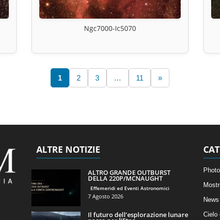
Ngc7000-Ic5070
1
2
3
…
11
»
ALTRE NOTIZIE
CAT
Photo
ALTRO GRANDE OUTBURST
DELLA 220P/MCNAUGHT
Mostr
Effemeridi ed Eventi Astronomici
7 Agosto 2026
News 
Il futuro dell’esplorazione lunare
Cielo