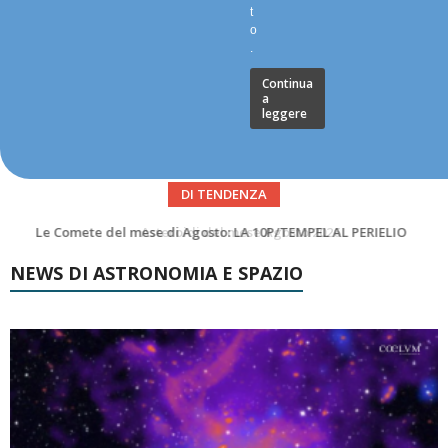
t
o
.
Continua
a
leggere
DI TENDENZA
Asteroidi del mese Agosto 2026
NEWS DI ASTRONOMIA E SPAZIO