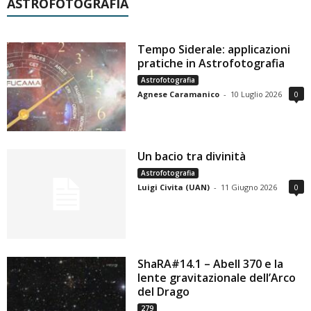
ASTROFOTOGRAFIA
Tempo Siderale: applicazioni
pratiche in Astrofotografia
Astrofotografia
Agnese Caramanico
-
10 Luglio 2026
0
Un bacio tra divinità
Astrofotografia
Luigi Civita (UAN)
-
11 Giugno 2026
0
ShaRA#14.1 – Abell 370 e la
lente gravitazionale dell’Arco
del Drago
279