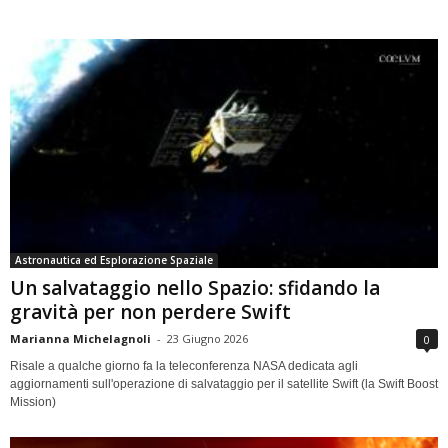
Astronautica ed Esplorazione Spaziale
Un salvataggio nello Spazio: sfidando la
gravità per non perdere Swift
Marianna Michelagnoli
-
23 Giugno 2026
0
Risale a qualche giorno fa la teleconferenza NASA dedicata agli
aggiornamenti sull'operazione di salvataggio per il satellite Swift (la Swift Boost
Mission)