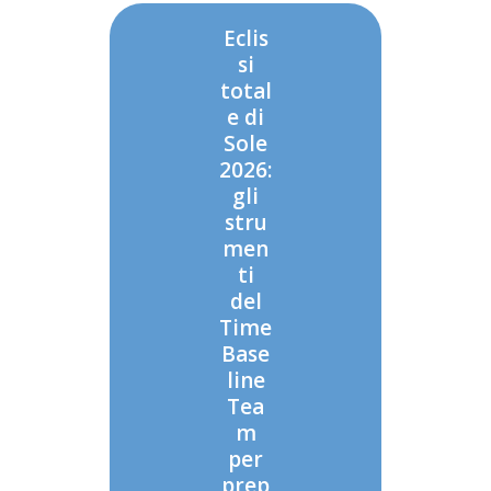
Eclis
si
total
e di
Sole
2026:
gli
stru
men
ti
del
Time
Base
line
Tea
m
per
prep