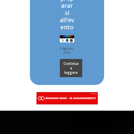
arar
si
all’ev
ento
6 Agosto
2026
Continua
a
leggere