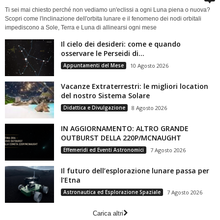
Ti sei mai chiesto perché non vediamo un'eclissi a ogni Luna piena o nuova?
Scopri come l'inclinazione dell'orbita lunare e il fenomeno dei nodi orbitali
impediscono a Sole, Terra e Luna di allinearsi ogni mese
Il cielo dei desideri: come e quando
osservare le Perseidi di...
Appuntamenti del Mese
10 Agosto 2026
Vacanze Extraterrestri: le migliori location
del nostro Sistema Solare
Didattica e Divulgazione
8 Agosto 2026
IN AGGIORNAMENTO: ALTRO GRANDE
OUTBURST DELLA 220P/MCNAUGHT
Effemeridi ed Eventi Astronomici
7 Agosto 2026
Il futuro dell’esplorazione lunare passa per
l’Etna
Astronautica ed Esplorazione Spaziale
7 Agosto 2026
Carica altri