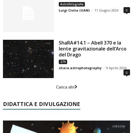
Astrofotografia
Luigi Civita (UAN)
-
11 Giugno 2026
0
ShaRA#14.1 – Abell 370 e la
lente gravitazionale dell’Arco
del Drago
279
shara.astrophotography
-
9 Aprile 2026
0
Carica altri
DIDATTICA E DIVULGAZIONE