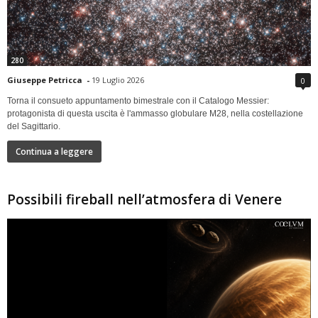
280
Giuseppe Petricca
-
19 Luglio 2026
0
Torna il consueto appuntamento bimestrale con il Catalogo Messier:
protagonista di questa uscita è l'ammasso globulare M28, nella costellazione
del Sagittario.
Continua a leggere
Possibili fireball nell’atmosfera di Venere