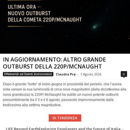
IN AGGIORNAMENTO: ALTRO GRANDE
OUTBURST DELLA 220P/MCNAUGHT
Claudio Pra
-
7 Agosto 2026
0
Effemeridi ed Eventi Astronomici
Dopo il grande “botto” di inizio giugno in prossimità del perielio, che l’aveva
vista variare la sua luminosità di circa nove magnitudini (dalla diciottesima alla
nona grandezza) la 220P/ McNaught ha subìto un nuovo potente outburst
presumibilmente tra il 5 e il 6 agosto, passando improvvisamente dalla
tredicesima alla settima magnitudine.
DI TENDENZA
In ricordo di Riccardo Pozzobon geologo dei mondi nascosti
Una volta qualcuno li usava