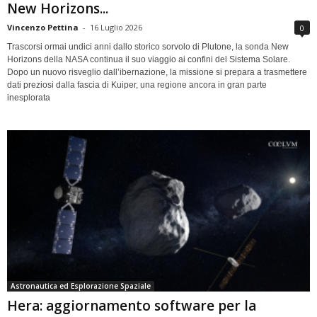
New Horizons...
Vincenzo Pettina
-
16 Luglio 2026
0
Trascorsi ormai undici anni dallo storico sorvolo di Plutone, la sonda New
Horizons della NASA continua il suo viaggio ai confini del Sistema Solare.
Dopo un nuovo risveglio dall’ibernazione, la missione si prepara a trasmettere
dati preziosi dalla fascia di Kuiper, una regione ancora in gran parte
inesplorata
Astronautica ed Esplorazione Spaziale
Hera: aggiornamento software per la