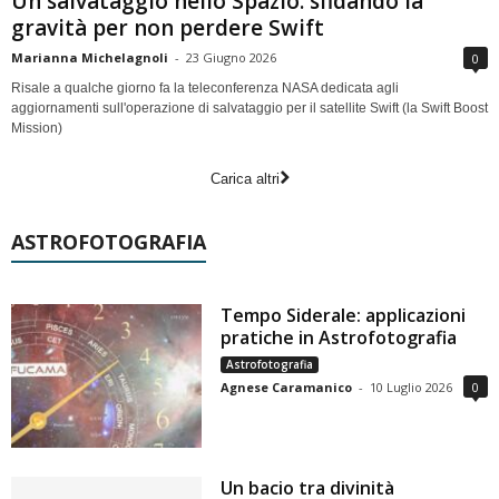
Un salvataggio nello Spazio: sfidando la
gravità per non perdere Swift
Marianna Michelagnoli
-
23 Giugno 2026
0
Risale a qualche giorno fa la teleconferenza NASA dedicata agli
aggiornamenti sull'operazione di salvataggio per il satellite Swift (la Swift Boost
Mission)
Carica altri
ASTROFOTOGRAFIA
Tempo Siderale: applicazioni
pratiche in Astrofotografia
Astrofotografia
Agnese Caramanico
-
10 Luglio 2026
0
Un bacio tra divinità