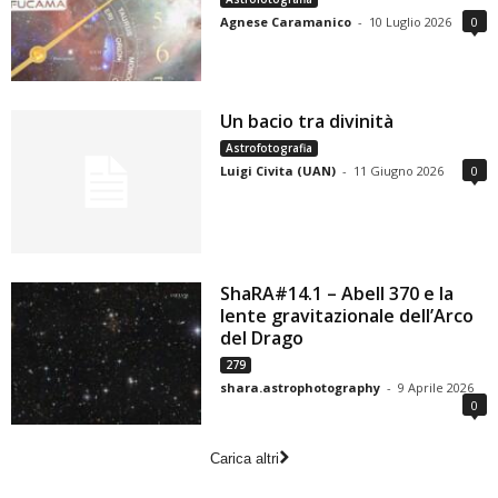
Agnese Caramanico
-
10 Luglio 2026
0
Un bacio tra divinità
Astrofotografia
Luigi Civita (UAN)
-
11 Giugno 2026
0
ShaRA#14.1 – Abell 370 e la
lente gravitazionale dell’Arco
del Drago
279
shara.astrophotography
-
9 Aprile 2026
0
Carica altri