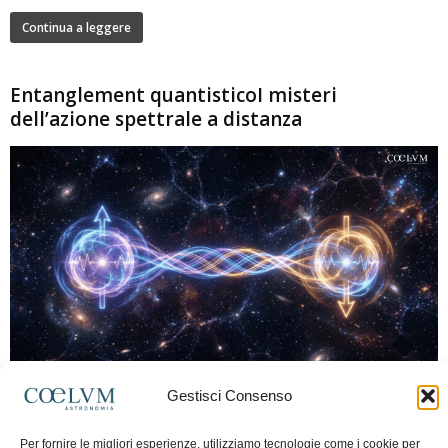
Continua a leggere
Entanglement quantisticoI misteri
dell’azione spettrale a distanza
280
Gestisci Consenso
Marco Lorrai
-
15 Giugno 2026
0
L'entanglement quantistico è uno dei fenomeni più sorprendenti della fisica
Per fornire le migliori esperienze, utilizziamo tecnologie come i cookie per
moderna: due particelle possono mostrare correlazioni che sembrano ignorare