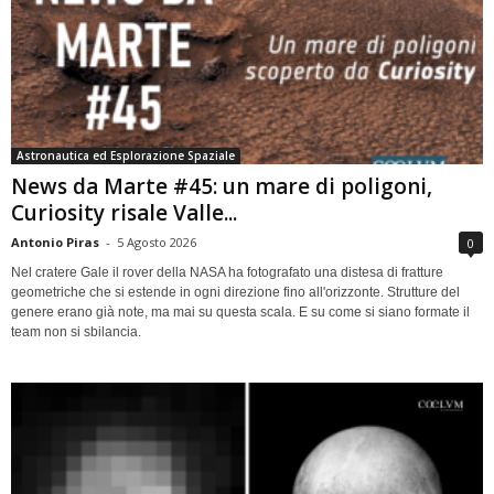
Astronautica ed Esplorazione Spaziale
News da Marte #45: un mare di poligoni,
Curiosity risale Valle...
Antonio Piras
-
5 Agosto 2026
0
Nel cratere Gale il rover della NASA ha fotografato una distesa di fratture
geometriche che si estende in ogni direzione fino all'orizzonte. Strutture del
genere erano già note, ma mai su questa scala. E su come si siano formate il
team non si sbilancia.