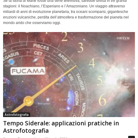
Se la storia di Marte fosse una serie televisiva, sarebbe divisa in tre grandi
stagioni: il Noachiano, l’Esperiano e l’Amazoniano. Un viaggio attraverso
miliardi di anni di evoluzione planetaria, tra oceani scomparsi, gigantesche
eruzioni vulcaniche, perdita dell’atmosfera e trasformazione del pianeta nel
mondo arido che osserviamo oggi.
Astrofotografia
Tempo Siderale: applicazioni pratiche in
Astrofotografia