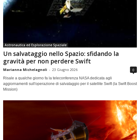
Astronautica ed Esplorazione Spaziale
Un salvataggio nello Spazio: sfidando la
gravità per non perdere Swift
Marianna Michelagnoli
-
23 Giugno 2026
0
Risale a qualche giorno fa la teleconferenza NASA dedicata agli
aggiornamenti sull'operazione di salvataggio per il satellite Swift (la Swift Boost
Mission)