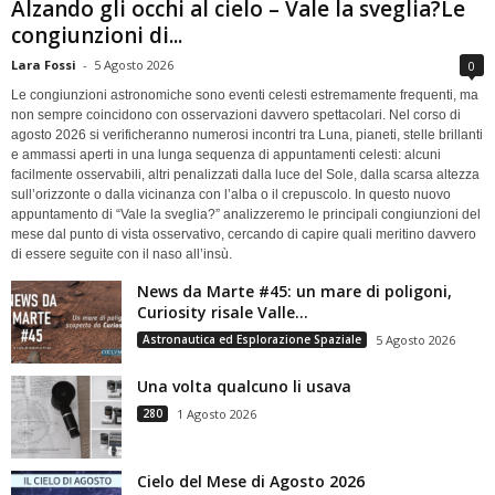
Alzando gli occhi al cielo – Vale la sveglia?Le
congiunzioni di...
Lara Fossi
-
5 Agosto 2026
0
Le congiunzioni astronomiche sono eventi celesti estremamente frequenti, ma
non sempre coincidono con osservazioni davvero spettacolari. Nel corso di
agosto 2026 si verificheranno numerosi incontri tra Luna, pianeti, stelle brillanti
e ammassi aperti in una lunga sequenza di appuntamenti celesti: alcuni
facilmente osservabili, altri penalizzati dalla luce del Sole, dalla scarsa altezza
sull’orizzonte o dalla vicinanza con l’alba o il crepuscolo. In questo nuovo
appuntamento di “Vale la sveglia?” analizzeremo le principali congiunzioni del
mese dal punto di vista osservativo, cercando di capire quali meritino davvero
di essere seguite con il naso all’insù.
News da Marte #45: un mare di poligoni,
Curiosity risale Valle...
Astronautica ed Esplorazione Spaziale
5 Agosto 2026
Una volta qualcuno li usava
280
1 Agosto 2026
Cielo del Mese di Agosto 2026