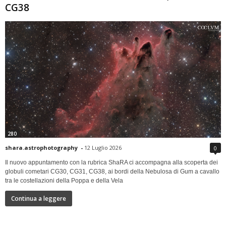
CG38
280
shara.astrophotography
-
12 Luglio 2026
0
Il nuovo appuntamento con la rubrica ShaRA ci accompagna alla scoperta dei
globuli cometari CG30, CG31, CG38, ai bordi della Nebulosa di Gum a cavallo
tra le costellazioni della Poppa e della Vela
Continua a leggere