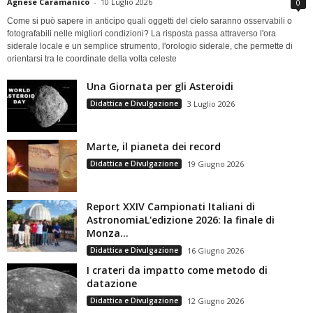
Agnese Caramanico
-
10 Luglio 2026
0
Come si può sapere in anticipo quali oggetti del cielo saranno osservabili o
fotografabili nelle migliori condizioni? La risposta passa attraverso l'ora
siderale locale e un semplice strumento, l'orologio siderale, che permette di
orientarsi tra le coordinate della volta celeste
Una Giornata per gli Asteroidi
Didattica e Divulgazione
3 Luglio 2026
Marte, il pianeta dei record
Didattica e Divulgazione
19 Giugno 2026
Report XXIV Campionati Italiani di
AstronomiaL'edizione 2026: la finale di
Monza...
Didattica e Divulgazione
16 Giugno 2026
I crateri da impatto come metodo di
datazione
Didattica e Divulgazione
12 Giugno 2026