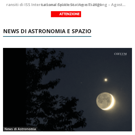
Le costellazioni di Agosto 2026: Delfino
La Luna del Mese – Agosto 2026
NEWS DI ASTRONOMIA E SPAZIO
News di Astronomia