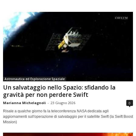
Astronautica ed Esplorazione Spaziale
Un salvataggio nello Spazio: sfidando la
gravità per non perdere Swift
Marianna Michelagnoli
-
23 Giugno 2026
0
Risale a qualche giorno fa la teleconferenza NASA dedicata agli
aggiornamenti sull'operazione di salvataggio per il satellite Swift (la Swift Boost
Mission)