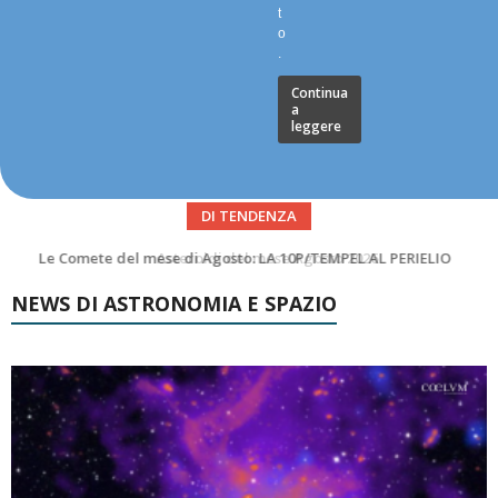
t
o
.
Continua
a
leggere
DI TENDENZA
Asteroidi del mese Agosto 2026
NEWS DI ASTRONOMIA E SPAZIO