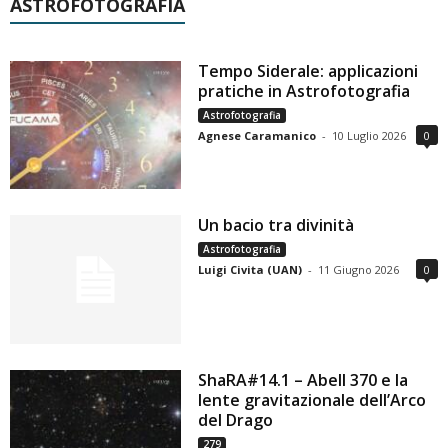
ASTROFOTOGRAFIA
Tempo Siderale: applicazioni
pratiche in Astrofotografia
Astrofotografia
Agnese Caramanico
-
10 Luglio 2026
0
Un bacio tra divinità
Astrofotografia
Luigi Civita (UAN)
-
11 Giugno 2026
0
ShaRA#14.1 – Abell 370 e la
lente gravitazionale dell’Arco
del Drago
279