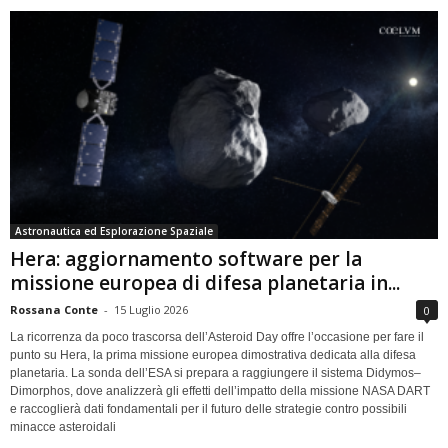
Astronautica ed Esplorazione Spaziale
Hera: aggiornamento software per la
missione europea di difesa planetaria in...
Rossana Conte
-
15 Luglio 2026
0
La ricorrenza da poco trascorsa dell’Asteroid Day offre l’occasione per fare il
punto su Hera, la prima missione europea dimostrativa dedicata alla difesa
planetaria. La sonda dell’ESA si prepara a raggiungere il sistema Didymos–
Dimorphos, dove analizzerà gli effetti dell’impatto della missione NASA DART
e raccoglierà dati fondamentali per il futuro delle strategie contro possibili
minacce asteroidali