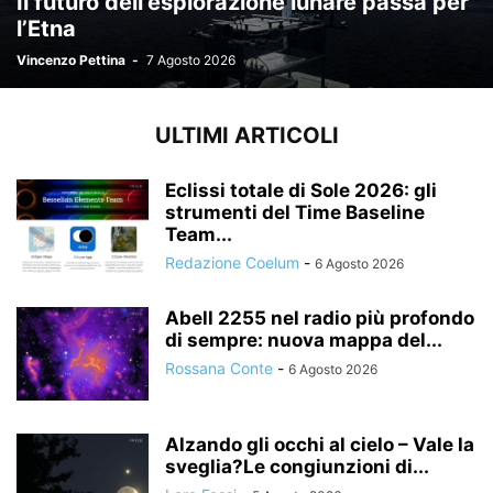
Il futuro dell’esplorazione lunare passa per
l’Etna
Vincenzo Pettina
-
7 Agosto 2026
ULTIMI ARTICOLI
Eclissi totale di Sole 2026: gli
strumenti del Time Baseline
Team...
Redazione Coelum
-
6 Agosto 2026
Abell 2255 nel radio più profondo
di sempre: nuova mappa del...
Rossana Conte
-
6 Agosto 2026
Alzando gli occhi al cielo – Vale la
sveglia?Le congiunzioni di...