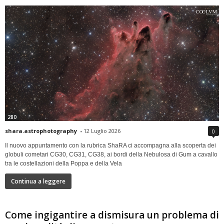
280
shara.astrophotography
-
12 Luglio 2026
0
Il nuovo appuntamento con la rubrica ShaRA ci accompagna alla scoperta dei
globuli cometari CG30, CG31, CG38, ai bordi della Nebulosa di Gum a cavallo
tra le costellazioni della Poppa e della Vela
Continua a leggere
Come ingigantire a dismisura un problema di