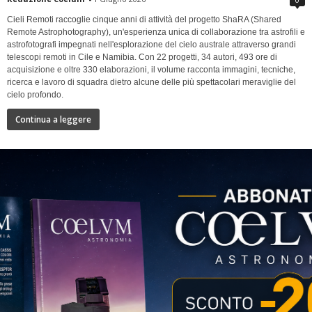
Cieli Remoti raccoglie cinque anni di attività del progetto ShaRA (Shared
Remote Astrophotography), un'esperienza unica di collaborazione tra astrofili e
astrofotografi impegnati nell'esplorazione del cielo australe attraverso grandi
telescopi remoti in Cile e Namibia. Con 22 progetti, 34 autori, 493 ore di
acquisizione e oltre 330 elaborazioni, il volume racconta immagini, tecniche,
ricerca e lavoro di squadra dietro alcune delle più spettacolari meraviglie del
cielo profondo.
Continua a leggere