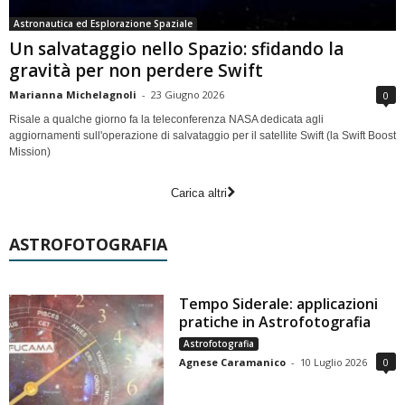
Astronautica ed Esplorazione Spaziale
Un salvataggio nello Spazio: sfidando la
gravità per non perdere Swift
Marianna Michelagnoli
-
23 Giugno 2026
0
Risale a qualche giorno fa la teleconferenza NASA dedicata agli
aggiornamenti sull'operazione di salvataggio per il satellite Swift (la Swift Boost
Mission)
Carica altri
ASTROFOTOGRAFIA
Tempo Siderale: applicazioni
pratiche in Astrofotografia
Astrofotografia
Agnese Caramanico
-
10 Luglio 2026
0