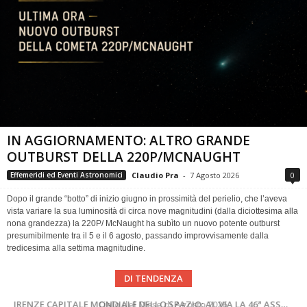
IN AGGIORNAMENTO: ALTRO GRANDE
OUTBURST DELLA 220P/MCNAUGHT
Claudio Pra
-
7 Agosto 2026
0
Effemeridi ed Eventi Astronomici
Dopo il grande “botto” di inizio giugno in prossimità del perielio, che l’aveva
vista variare la sua luminosità di circa nove magnitudini (dalla diciottesima alla
nona grandezza) la 220P/ McNaught ha subìto un nuovo potente outburst
presumibilmente tra il 5 e il 6 agosto, passando improvvisamente dalla
tredicesima alla settima magnitudine.
DI TENDENZA
SUPERNOVAE aggiornamenti del mese – Agosto 2026
Cielo del Mese di Agosto 2026