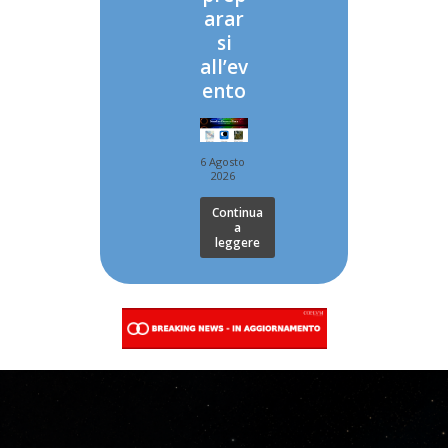
arar
si
all’ev
ento
6 Agosto
2026
Continua
a
leggere