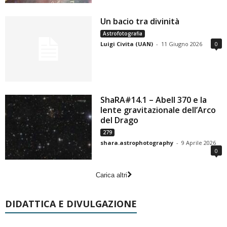
Un bacio tra divinità
Astrofotografia
Luigi Civita (UAN)
-
11 Giugno 2026
0
ShaRA#14.1 – Abell 370 e la
lente gravitazionale dell’Arco
del Drago
279
shara.astrophotography
-
9 Aprile 2026
0
Carica altri
DIDATTICA E DIVULGAZIONE