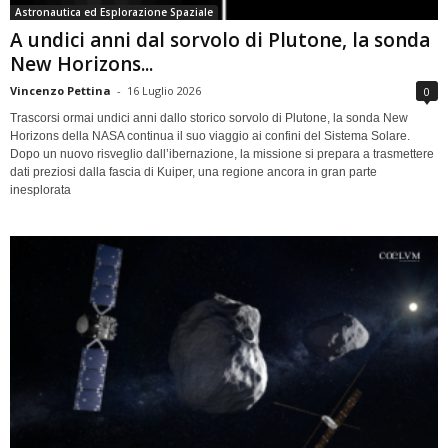
Astronautica ed Esplorazione Spaziale
A undici anni dal sorvolo di Plutone, la sonda
New Horizons...
Vincenzo Pettina
-
16 Luglio 2026
0
Trascorsi ormai undici anni dallo storico sorvolo di Plutone, la sonda New
Horizons della NASA continua il suo viaggio ai confini del Sistema Solare.
Dopo un nuovo risveglio dall’ibernazione, la missione si prepara a trasmettere
dati preziosi dalla fascia di Kuiper, una regione ancora in gran parte
inesplorata