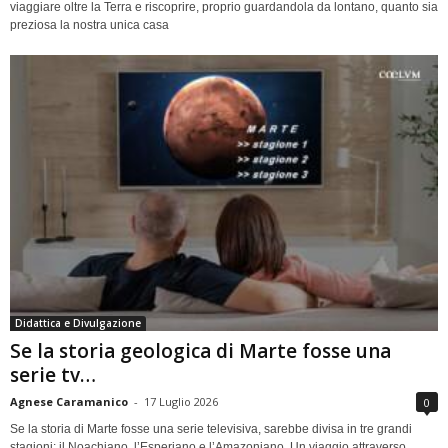
viaggiare oltre la Terra e riscoprire, proprio guardandola da lontano, quanto sia
preziosa la nostra unica casa
Didattica e Divulgazione
Se la storia geologica di Marte fosse una
serie tv…
Agnese Caramanico
-
17 Luglio 2026
0
Se la storia di Marte fosse una serie televisiva, sarebbe divisa in tre grandi
stagioni: il Noachiano, l’Esperiano e l’Amazoniano. Un viaggio attraverso