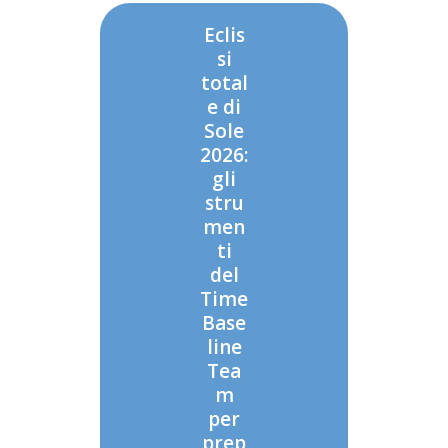
Eclis
si
total
e di
Sole
2026:
gli
stru
men
ti
del
Time
Base
line
Tea
m
per
prep