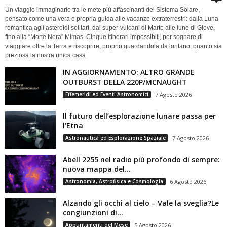
Un viaggio immaginario tra le mete più affascinanti del Sistema Solare,
pensato come una vera e propria guida alle vacanze extraterrestri: dalla Luna
romantica agli asteroidi solitari, dai super-vulcani di Marte alle lune di Giove,
fino alla “Morte Nera” Mimas. Cinque itinerari impossibili, per sognare di
viaggiare oltre la Terra e riscoprire, proprio guardandola da lontano, quanto sia
preziosa la nostra unica casa
IN AGGIORNAMENTO: ALTRO GRANDE
OUTBURST DELLA 220P/MCNAUGHT
Effemeridi ed Eventi Astronomici
7 Agosto 2026
Il futuro dell’esplorazione lunare passa per
l’Etna
Astronautica ed Esplorazione Spaziale
7 Agosto 2026
Abell 2255 nel radio più profondo di sempre:
nuova mappa del...
Astronomia, Astrofisica e Cosmologia
6 Agosto 2026
Alzando gli occhi al cielo – Vale la sveglia?Le
congiunzioni di...
Appuntamenti del Mese
5 Agosto 2026