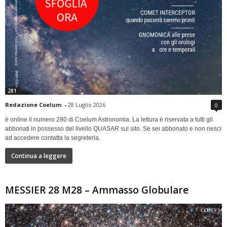
281
Redazione Coelum
-
28 Luglio 2026
0
è online il numero 280 di Coelum Astronomia. La lettura è riservata a tutti gli
abbonati in possesso del livello QUASAR sul sito. Se sei abbonato e non riesci
ad accedere contatta la segreteria.
Continua a leggere
MESSIER 28 M28 – Ammasso Globulare