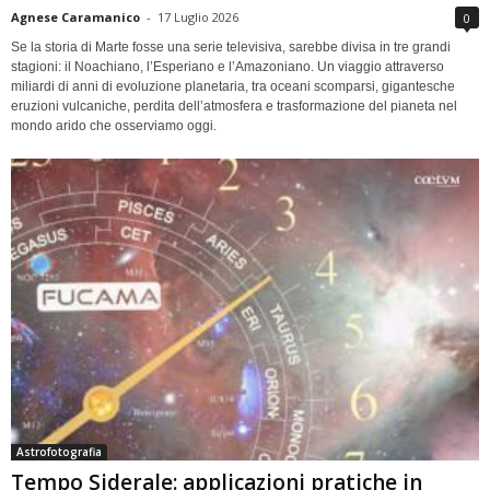
Agnese Caramanico
-
17 Luglio 2026
0
Se la storia di Marte fosse una serie televisiva, sarebbe divisa in tre grandi
stagioni: il Noachiano, l’Esperiano e l’Amazoniano. Un viaggio attraverso
miliardi di anni di evoluzione planetaria, tra oceani scomparsi, gigantesche
eruzioni vulcaniche, perdita dell’atmosfera e trasformazione del pianeta nel
mondo arido che osserviamo oggi.
Astrofotografia
Tempo Siderale: applicazioni pratiche in