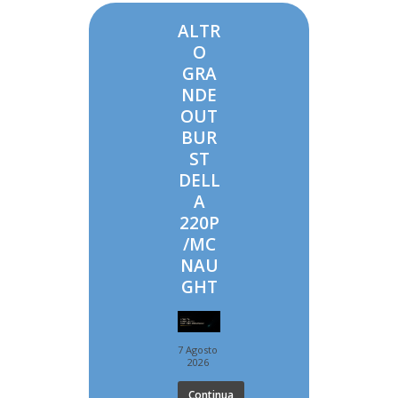
ALTR
O
GRA
NDE
OUT
BUR
ST
DELL
A
220P
/MC
NAU
GHT
7 Agosto
2026
Continua