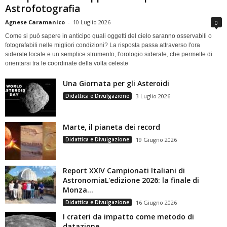
Astrofotografia
Agnese Caramanico
-
10 Luglio 2026
0
Come si può sapere in anticipo quali oggetti del cielo saranno osservabili o
fotografabili nelle migliori condizioni? La risposta passa attraverso l'ora
siderale locale e un semplice strumento, l'orologio siderale, che permette di
orientarsi tra le coordinate della volta celeste
Una Giornata per gli Asteroidi
Didattica e Divulgazione
3 Luglio 2026
Marte, il pianeta dei record
Didattica e Divulgazione
19 Giugno 2026
Report XXIV Campionati Italiani di
AstronomiaL'edizione 2026: la finale di
Monza...
Didattica e Divulgazione
16 Giugno 2026
I crateri da impatto come metodo di
datazione