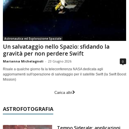
Astronautica ed Esplorazione Spaziale
Un salvataggio nello Spazio: sfidando la
gravità per non perdere Swift
Marianna Michelagnoli
-
23 Giugno 2026
0
Risale a qualche giorno fa la teleconferenza NASA dedicata agli
aggiornamenti sull'operazione di salvataggio per il satellite Swift (la Swift Boost
Mission)
Carica altri
ASTROFOTOGRAFIA
Tempo Siderale: applicazioni