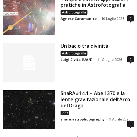
pratiche in Astrofotografia
Astrofotografia
Agnese Caramanico
-
10 Luglio 2026
0
Un bacio tra divinità
Astrofotografia
Luigi Civita (UAN)
-
11 Giugno 2026
0
ShaRA#14.1 – Abell 370 e la
lente gravitazionale dell’Arco
del Drago
279
shara.astrophotography
-
9 Aprile 2026
0