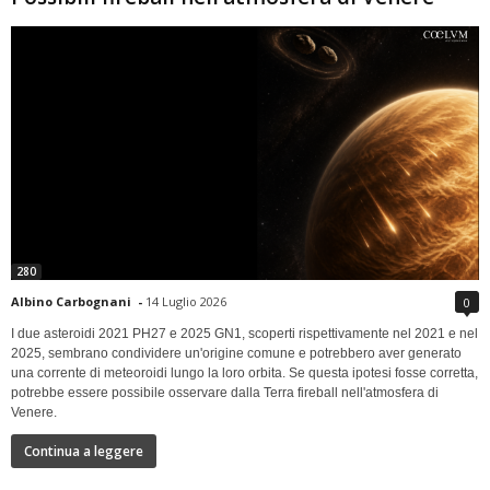
280
Albino Carbognani
-
14 Luglio 2026
0
I due asteroidi 2021 PH27 e 2025 GN1, scoperti rispettivamente nel 2021 e nel
2025, sembrano condividere un'origine comune e potrebbero aver generato
una corrente di meteoroidi lungo la loro orbita. Se questa ipotesi fosse corretta,
potrebbe essere possibile osservare dalla Terra fireball nell'atmosfera di
Venere.
Continua a leggere