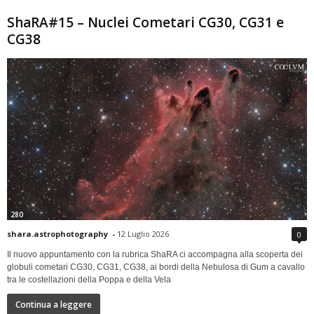
ShaRA#15 – Nuclei Cometari CG30, CG31 e
CG38
280
shara.astrophotography
-
12 Luglio 2026
0
Il nuovo appuntamento con la rubrica ShaRA ci accompagna alla scoperta dei
globuli cometari CG30, CG31, CG38, ai bordi della Nebulosa di Gum a cavallo
tra le costellazioni della Poppa e della Vela
Continua a leggere