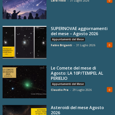
Lara Fossi
-
31 Luglio 2026
0
SUPERNOVAE aggiornamenti
del mese – Agosto 2026
Appuntamenti del Mese
Fabio Briganti
-
31 Luglio 2026
0
Le Comete del mese di
Agosto: LA 10P/TEMPEL AL
PERIELIO
Appuntamenti del Mese
Claudio Pra
-
29 Luglio 2026
0
Asteroidi del mese Agosto
2026