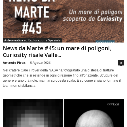
Astronautica ed Esplorazione Spaziale
News da Marte #45: un mare di poligoni,
Curiosity risale Valle...
Antonio Piras
-
5 Agosto 2026
0
Nel cratere Gale il rover della NASA ha fotografato una distesa di fratture
geometriche che si estende in ogni direzione fino all'orizzonte. Strutture del
genere erano già note, ma mai su questa scala. E su come si siano formate il
team non si sbilancia.