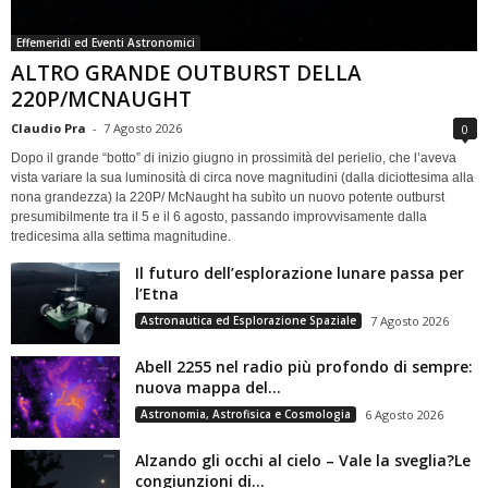
Effemeridi ed Eventi Astronomici
ALTRO GRANDE OUTBURST DELLA
220P/MCNAUGHT
Claudio Pra
-
7 Agosto 2026
0
Dopo il grande “botto” di inizio giugno in prossimità del perielio, che l’aveva
vista variare la sua luminosità di circa nove magnitudini (dalla diciottesima alla
nona grandezza) la 220P/ McNaught ha subìto un nuovo potente outburst
presumibilmente tra il 5 e il 6 agosto, passando improvvisamente dalla
tredicesima alla settima magnitudine.
Il futuro dell’esplorazione lunare passa per
l’Etna
Astronautica ed Esplorazione Spaziale
7 Agosto 2026
Abell 2255 nel radio più profondo di sempre:
nuova mappa del...
Astronomia, Astrofisica e Cosmologia
6 Agosto 2026
Alzando gli occhi al cielo – Vale la sveglia?Le
congiunzioni di...