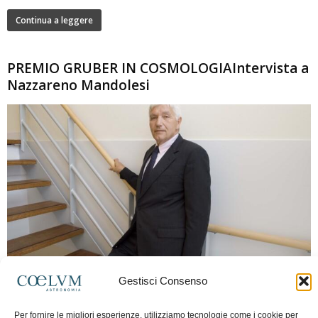
Continua a leggere
PREMIO GRUBER IN COSMOLOGIAIntervista a
Nazzareno Mandolesi
280
Gestisci Consenso
Frida Paolella
-
16 Giugno 2026
0
Intervista al professor Nazzareno Mandolesi, tra i protagonisti della cosmologia
Per fornire le migliori esperienze, utilizziamo tecnologie come i cookie per
spaziale europea e della missione Planck. Il dialogo ripercorre i principali