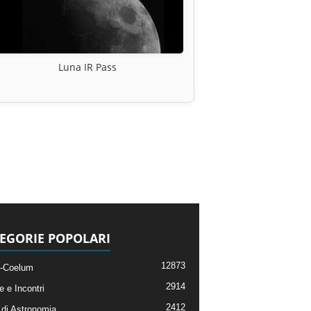
Luna IR Pass
EGORIE POPOLARI
12873
-Coelum
2914
e e Incontri
2412
di Astronomia