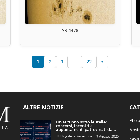
AR 4478
1
2
3
…
22
»
ALTRE NOTIZIE
CAT
Photo
Un autunno sotto le stelle:
concorsi, incontri e
appuntamenti patrocinati da...
Mostr
Il Blog della Redazione
9 Agosto 2026
News 