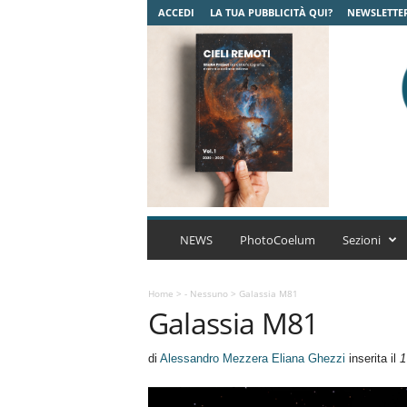
ACCEDI
LA TUA PUBBLICITÀ QUI?
NEWSLETTE
C
o
NEWS
PhotoCoelum
Sezioni
e
l
u
Home
>
- Nessuno
>
Galassia M81
Galassia M81
m
A
s
di
Alessandro Mezzera Eliana Ghezzi
inserita il
1
t
r
o