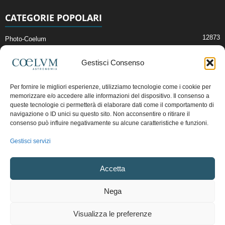
CATEGORIE POPOLARI
12873
Photo-Coelum
2914
Mostre e Incontri
Gestisci Consenso
2411
News di Astronomia
1315
Cielo del Mese
Per fornire le migliori esperienze, utilizziamo tecnologie come i cookie per
memorizzare e/o accedere alle informazioni del dispositivo. Il consenso a
365
Astronomia, Astrofisica e Cosmologia
queste tecnologie ci permetterà di elaborare dati come il comportamento di
268
Articoli e Risorse On-Line
navigazione o ID unici su questo sito. Non acconsentire o ritirare il
consenso può influire negativamente su alcune caratteristiche e funzioni.
192
Il Blog della Redazione
Gestisci servizi
Pubblicità:
ads@coelum.com
Accetta
Copyright © 1997 - 2024 vietata la riproduzione.
CF/P.IVA/VAT.C IT.01988340434
Nega
Privacy Policy
Termini e Condizioni di Vendita
Diritto di recesso
Visualizza le preferenze
Regolamento uso sezione PhotoCoelum