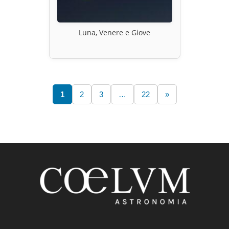
Luna, Venere e Giove
1
2
3
…
22
»