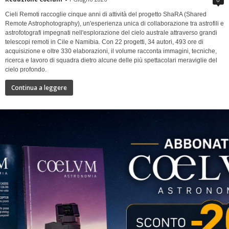
Cieli Remoti raccoglie cinque anni di attività del progetto ShaRA (Shared
Remote Astrophotography), un'esperienza unica di collaborazione tra astrofili e
astrofotografi impegnati nell'esplorazione del cielo australe attraverso grandi
telescopi remoti in Cile e Namibia. Con 22 progetti, 34 autori, 493 ore di
acquisizione e oltre 330 elaborazioni, il volume racconta immagini, tecniche,
ricerca e lavoro di squadra dietro alcune delle più spettacolari meraviglie del
cielo profondo.
Continua a leggere