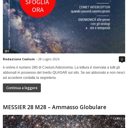
281
Redazione Coelum
-
28 Luglio 2026
0
è online il numero 280 di Coelum Astronomia. La lettura è riservata a tutti gli
abbonati in possesso del livello QUASAR sul sito. Se sei abbonato e non riesci
ad accedere contatta la segreteria.
Continua a leggere
MESSIER 28 M28 – Ammasso Globulare