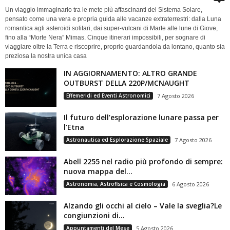
Un viaggio immaginario tra le mete più affascinanti del Sistema Solare,
pensato come una vera e propria guida alle vacanze extraterrestri: dalla Luna
romantica agli asteroidi solitari, dai super-vulcani di Marte alle lune di Giove,
fino alla “Morte Nera” Mimas. Cinque itinerari impossibili, per sognare di
viaggiare oltre la Terra e riscoprire, proprio guardandola da lontano, quanto sia
preziosa la nostra unica casa
IN AGGIORNAMENTO: ALTRO GRANDE
OUTBURST DELLA 220P/MCNAUGHT
Effemeridi ed Eventi Astronomici
7 Agosto 2026
Il futuro dell’esplorazione lunare passa per
l’Etna
Astronautica ed Esplorazione Spaziale
7 Agosto 2026
Abell 2255 nel radio più profondo di sempre:
nuova mappa del...
Astronomia, Astrofisica e Cosmologia
6 Agosto 2026
Alzando gli occhi al cielo – Vale la sveglia?Le
congiunzioni di...
Appuntamenti del Mese
5 Agosto 2026