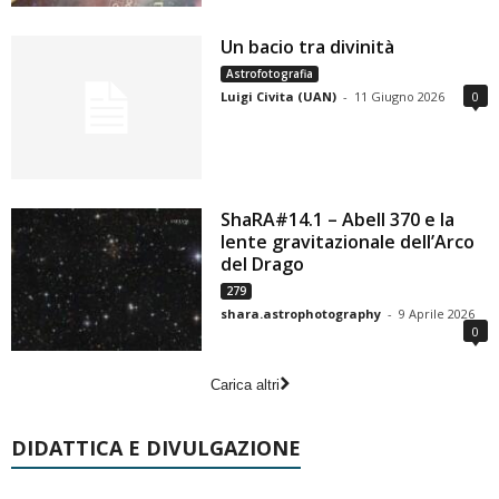
Un bacio tra divinità
Astrofotografia
Luigi Civita (UAN)
-
11 Giugno 2026
0
ShaRA#14.1 – Abell 370 e la
lente gravitazionale dell’Arco
del Drago
279
shara.astrophotography
-
9 Aprile 2026
0
Carica altri
DIDATTICA E DIVULGAZIONE