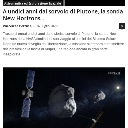
Astronautica ed Esplorazione Spaziale
A undici anni dal sorvolo di Plutone, la sonda
New Horizons...
Vincenzo Pettina
-
16 Luglio 2026
0
Trascorsi ormai undici anni dallo storico sorvolo di Plutone, la sonda New
Horizons della NASA continua il suo viaggio ai confini del Sistema Solare.
Dopo un nuovo risveglio dall’ibernazione, la missione si prepara a trasmettere
dati preziosi dalla fascia di Kuiper, una regione ancora in gran parte
inesplorata