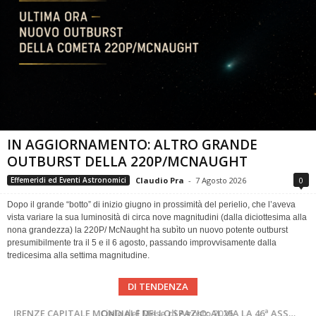
IN AGGIORNAMENTO: ALTRO GRANDE
OUTBURST DELLA 220P/MCNAUGHT
Claudio Pra
-
7 Agosto 2026
0
Effemeridi ed Eventi Astronomici
Dopo il grande “botto” di inizio giugno in prossimità del perielio, che l’aveva
vista variare la sua luminosità di circa nove magnitudini (dalla diciottesima alla
nona grandezza) la 220P/ McNaught ha subìto un nuovo potente outburst
presumibilmente tra il 5 e il 6 agosto, passando improvvisamente dalla
tredicesima alla settima magnitudine.
DI TENDENZA
SUPERNOVAE aggiornamenti del mese – Agosto 2026
Cielo del Mese di Agosto 2026