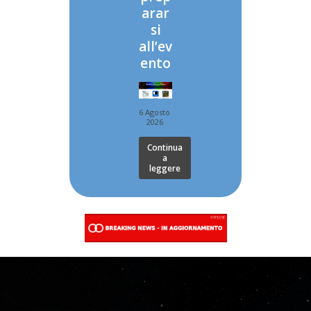
arar
si
all’ev
ento
6 Agosto
2026
Continua
a
leggere