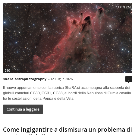
280
shara.astrophotography
-
12 Luglio 2026
0
Il nuovo appuntamento con la rubrica ShaRA ci accompagna alla scoperta dei
globuli cometari CG30, CG31, CG38, ai bordi della Nebulosa di Gum a cavallo
tra le costellazioni della Poppa e della Vela
Continua a leggere
Come ingigantire a dismisura un problema di