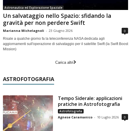
Astronautica ed Esplorazione Spaziale
Un salvataggio nello Spazio: sfidando la
gravità per non perdere Swift
Marianna Michelagnoli
-
23 Giugno 2026
0
Risale a qualche giorno fa la teleconferenza NASA dedicata agli
aggiornamenti sull'operazione di salvataggio per il satellite Swift (la Swift Boost
Mission)
Carica altri
ASTROFOTOGRAFIA
Tempo Siderale: applicazioni
pratiche in Astrofotografia
Astrofotografia
Agnese Caramanico
-
10 Luglio 2026
0