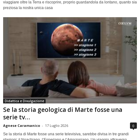
viaggiare oltre la Terra e riscoprire, proprio guardandola da lontano, quanto sia
preziosa la nostra unica casa
Didattica e Divulgazione
Se la storia geologica di Marte fosse una
serie tv…
Agnese Caramanico
-
17 Luglio 2026
0
Se la storia di Marte fosse una serie televisiva, sarebbe divisa in tre grandi
stagioni: il Noachiano, l’Esperiano e l’Amazoniano. Un viaggio attraverso