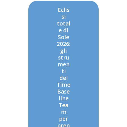
Eclis
si
total
e di
Sole
2026:
gli
stru
men
ti
del
Time
Base
line
Tea
m
per
prep