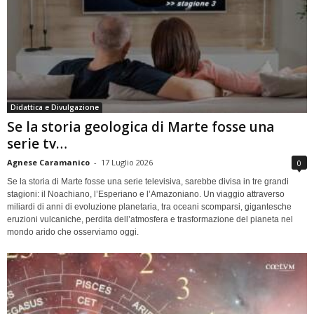
Didattica e Divulgazione
Se la storia geologica di Marte fosse una
serie tv…
Agnese Caramanico
-
17 Luglio 2026
0
Se la storia di Marte fosse una serie televisiva, sarebbe divisa in tre grandi
stagioni: il Noachiano, l’Esperiano e l’Amazoniano. Un viaggio attraverso
miliardi di anni di evoluzione planetaria, tra oceani scomparsi, gigantesche
eruzioni vulcaniche, perdita dell’atmosfera e trasformazione del pianeta nel
mondo arido che osserviamo oggi.