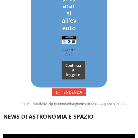
arar
si
all’ev
ento
6 Agosto
2026
Continua
a
leggere
DI TENDENZA
SUPERNOVAE aggiornamenti del mese – Agosto 2026
Le Comete del mese di Agosto: LA 10P/TEMPEL AL PERIELIO
NEWS DI ASTRONOMIA E SPAZIO