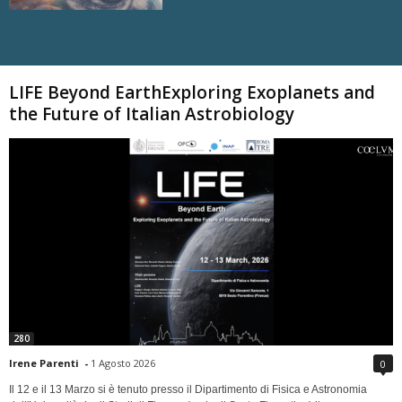
Carica altri
LIFE Beyond EarthExploring Exoplanets and
the Future of Italian Astrobiology
280
Irene Parenti
-
1 Agosto 2026
0
Il 12 e il 13 Marzo si è tenuto presso il Dipartimento di Fisica e Astronomia