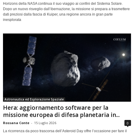
Horizons della NASA continua il suo viaggio ai confini del Sistema Solare.
Dopo un nuovo risveglio dall’ibernazione, la missione si prepara a trasmettere
dati preziosi dalla fascia di Kuiper, una regione ancora in gran parte
inesplorata
Astronautica ed Esplorazione Spaziale
Hera: aggiornamento software per la
missione europea di difesa planetaria in...
Rossana Conte
-
15 Luglio 2026
0
La ricorrenza da poco trascorsa dell’Asteroid Day offre l’occasione per fare il