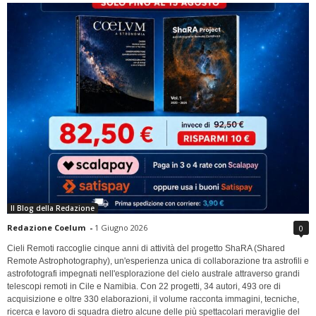
Il Blog della Redazione
Redazione Coelum
-
1 Giugno 2026
0
Cieli Remoti raccoglie cinque anni di attività del progetto ShaRA (Shared
Remote Astrophotography), un'esperienza unica di collaborazione tra astrofili e
astrofotografi impegnati nell'esplorazione del cielo australe attraverso grandi
telescopi remoti in Cile e Namibia. Con 22 progetti, 34 autori, 493 ore di
acquisizione e oltre 330 elaborazioni, il volume racconta immagini, tecniche,
ricerca e lavoro di squadra dietro alcune delle più spettacolari meraviglie del