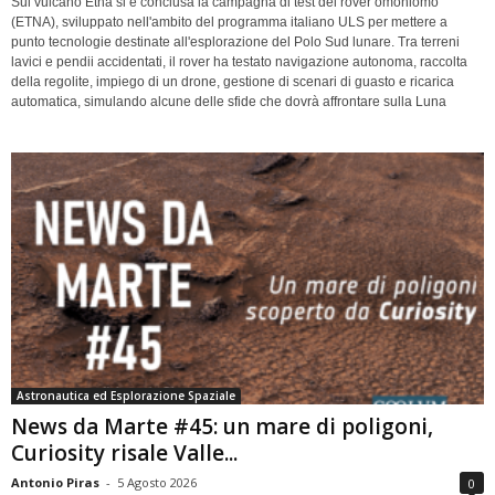
Sul vulcano Etna si è conclusa la campagna di test del rover omoniomo
(ETNA), sviluppato nell'ambito del programma italiano ULS per mettere a
punto tecnologie destinate all'esplorazione del Polo Sud lunare. Tra terreni
lavici e pendii accidentati, il rover ha testato navigazione autonoma, raccolta
della regolite, impiego di un drone, gestione di scenari di guasto e ricarica
automatica, simulando alcune delle sfide che dovrà affrontare sulla Luna
Astronautica ed Esplorazione Spaziale
News da Marte #45: un mare di poligoni,
Curiosity risale Valle...
Antonio Piras
-
5 Agosto 2026
0