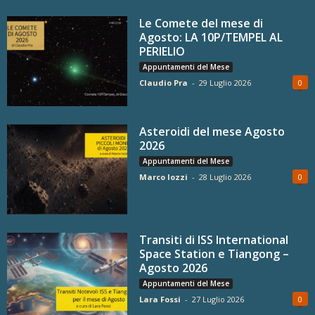
Le Comete del mese di
Agosto: LA 10P/TEMPEL AL
PERIELIO
Appuntamenti del Mese
Claudio Pra
-
29 Luglio 2026
0
Asteroidi del mese Agosto
2026
Appuntamenti del Mese
Marco Iozzi
-
28 Luglio 2026
0
Transiti di ISS International
Space Station e Tiangong –
Agosto 2026
Appuntamenti del Mese
Lara Fossi
-
27 Luglio 2026
0