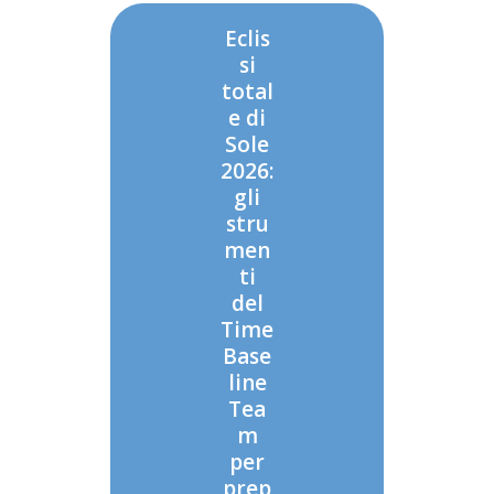
Eclis
si
total
e di
Sole
2026:
gli
stru
men
ti
del
Time
Base
line
Tea
m
per
prep