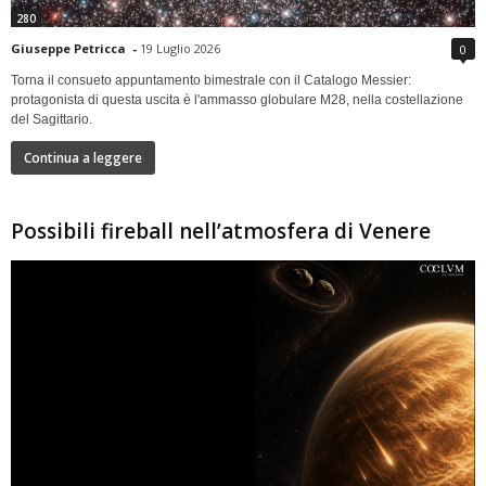
280
Giuseppe Petricca
-
19 Luglio 2026
0
Torna il consueto appuntamento bimestrale con il Catalogo Messier:
protagonista di questa uscita è l'ammasso globulare M28, nella costellazione
del Sagittario.
Continua a leggere
Possibili fireball nell’atmosfera di Venere