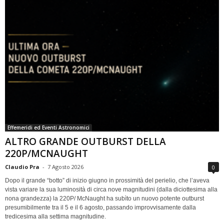
Effemeridi ed Eventi Astronomici
ALTRO GRANDE OUTBURST DELLA
220P/MCNAUGHT
Claudio Pra
-
7 Agosto 2026
0
Dopo il grande “botto” di inizio giugno in prossimità del perielio, che l’aveva
vista variare la sua luminosità di circa nove magnitudini (dalla diciottesima alla
nona grandezza) la 220P/ McNaught ha subìto un nuovo potente outburst
presumibilmente tra il 5 e il 6 agosto, passando improvvisamente dalla
tredicesima alla settima magnitudine.