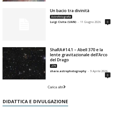
Un bacio tra divinità
Astrofotografia
Luigi Civita (UAN)
-
11 Giugno 2026
0
ShaRA#14.1 – Abell 370 e la
lente gravitazionale dell’Arco
del Drago
279
shara.astrophotography
-
9 Aprile 2026
0
Carica altri
DIDATTICA E DIVULGAZIONE