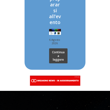
arar
si
all’ev
ento
6 Agosto
2026
Continua
a
leggere