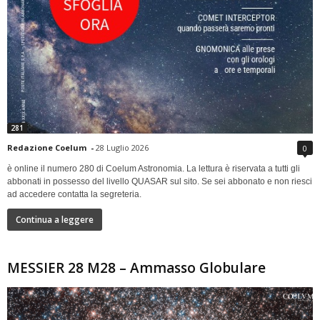
281
Redazione Coelum
-
28 Luglio 2026
0
è online il numero 280 di Coelum Astronomia. La lettura è riservata a tutti gli
abbonati in possesso del livello QUASAR sul sito. Se sei abbonato e non riesci
ad accedere contatta la segreteria.
Continua a leggere
MESSIER 28 M28 – Ammasso Globulare