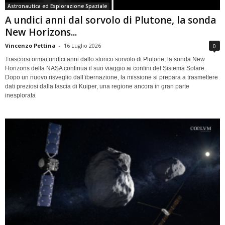
Astronautica ed Esplorazione Spaziale
A undici anni dal sorvolo di Plutone, la sonda
New Horizons...
Vincenzo Pettina
-
16 Luglio 2026
0
Trascorsi ormai undici anni dallo storico sorvolo di Plutone, la sonda New
Horizons della NASA continua il suo viaggio ai confini del Sistema Solare.
Dopo un nuovo risveglio dall’ibernazione, la missione si prepara a trasmettere
dati preziosi dalla fascia di Kuiper, una regione ancora in gran parte
inesplorata