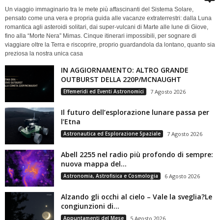
Un viaggio immaginario tra le mete più affascinanti del Sistema Solare,
pensato come una vera e propria guida alle vacanze extraterrestri: dalla Luna
romantica agli asteroidi solitari, dai super-vulcani di Marte alle lune di Giove,
fino alla “Morte Nera” Mimas. Cinque itinerari impossibili, per sognare di
viaggiare oltre la Terra e riscoprire, proprio guardandola da lontano, quanto sia
preziosa la nostra unica casa
IN AGGIORNAMENTO: ALTRO GRANDE
OUTBURST DELLA 220P/MCNAUGHT
Effemeridi ed Eventi Astronomici
7 Agosto 2026
Il futuro dell’esplorazione lunare passa per
l’Etna
Astronautica ed Esplorazione Spaziale
7 Agosto 2026
Abell 2255 nel radio più profondo di sempre:
nuova mappa del...
Astronomia, Astrofisica e Cosmologia
6 Agosto 2026
Alzando gli occhi al cielo – Vale la sveglia?Le
congiunzioni di...
Appuntamenti del Mese
5 Agosto 2026