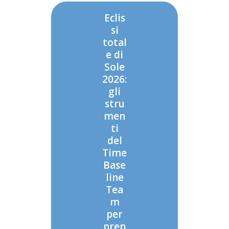
Eclis
si
total
e di
Sole
2026:
gli
stru
men
ti
del
Time
Base
line
Tea
m
per
prep