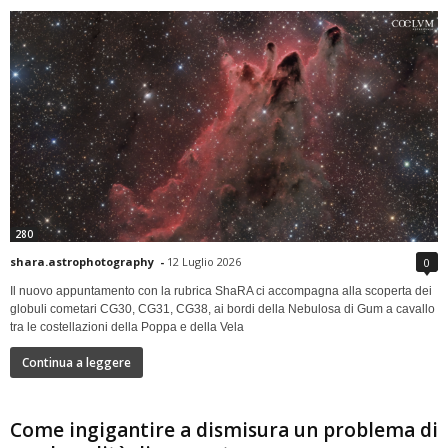
280
shara.astrophotography
-
12 Luglio 2026
0
Il nuovo appuntamento con la rubrica ShaRA ci accompagna alla scoperta dei
globuli cometari CG30, CG31, CG38, ai bordi della Nebulosa di Gum a cavallo
tra le costellazioni della Poppa e della Vela
Continua a leggere
Come ingigantire a dismisura un problema di