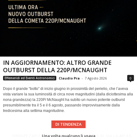
IN AGGIORNAMENTO: ALTRO GRANDE
OUTBURST DELLA 220P/MCNAUGHT
Claudio Pra
-
7 Agosto 2026
0
Effemeridi ed Eventi Astronomici
Dopo il grande “botto” di inizio giugno in prossimità del perielio, che l’aveva
vista variare la sua luminosità di circa nove magnitudini (dalla diciottesima alla
nona grandezza) la 220P/ McNaught ha subìto un nuovo potente outburst
presumibilmente tra il 5 e il 6 agosto, passando improvvisamente dalla
tredicesima alla settima magnitudine.
DI TENDENZA
Cielo del Mese di Agosto 2026
FIRENZE CAPITALE MONDIALE DELLO SPAZIO: AL VIA LA 46ª ASSEMBLEA SCIENTIFICA DEL COSPAR