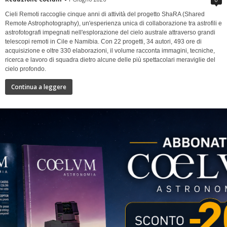
Cieli Remoti raccoglie cinque anni di attività del progetto ShaRA (Shared
Remote Astrophotography), un'esperienza unica di collaborazione tra astrofili e
astrofotografi impegnati nell'esplorazione del cielo australe attraverso grandi
telescopi remoti in Cile e Namibia. Con 22 progetti, 34 autori, 493 ore di
acquisizione e oltre 330 elaborazioni, il volume racconta immagini, tecniche,
ricerca e lavoro di squadra dietro alcune delle più spettacolari meraviglie del
cielo profondo.
Continua a leggere