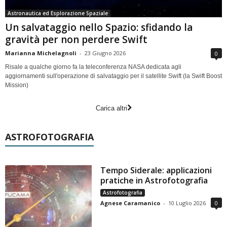
Astronautica ed Esplorazione Spaziale
Un salvataggio nello Spazio: sfidando la
gravità per non perdere Swift
Marianna Michelagnoli
-
23 Giugno 2026
0
Risale a qualche giorno fa la teleconferenza NASA dedicata agli
aggiornamenti sull'operazione di salvataggio per il satellite Swift (la Swift Boost
Mission)
Carica altri
ASTROFOTOGRAFIA
Tempo Siderale: applicazioni
pratiche in Astrofotografia
Astrofotografia
Agnese Caramanico
-
10 Luglio 2026
0