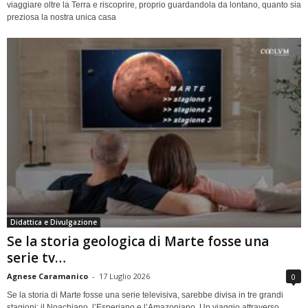
viaggiare oltre la Terra e riscoprire, proprio guardandola da lontano, quanto sia
preziosa la nostra unica casa
Didattica e Divulgazione
Se la storia geologica di Marte fosse una
serie tv…
Agnese Caramanico
-
17 Luglio 2026
0
Se la storia di Marte fosse una serie televisiva, sarebbe divisa in tre grandi
stagioni: il Noachiano, l’Esperiano e l’Amazoniano. Un viaggio attraverso