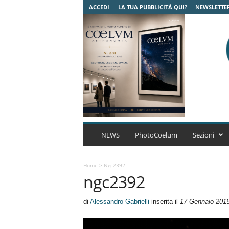
ACCEDI
LA TUA PUBBLICITÀ QUI?
NEWSLETTE
C
o
NEWS
PhotoCoelum
Sezioni
e
l
u
Home
>
Ngc2392
ngc2392
m
A
s
di
Alessandro Gabrielli
inserita il
17 Gennaio 201
t
r
o