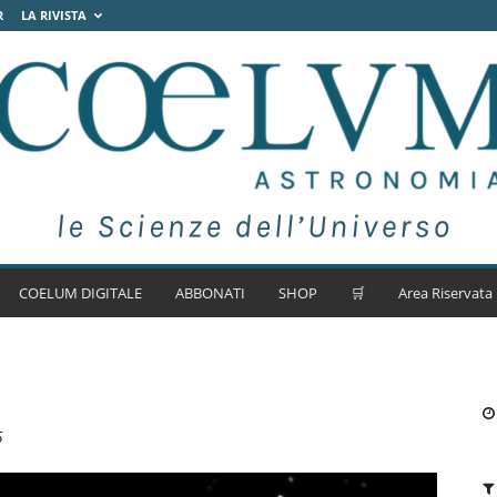
R
LA RIVISTA
COELUM DIGITALE
ABBONATI
SHOP
🛒
Area Riservata
5