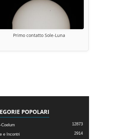
Primo contatto Sole-Luna
EGORIE POPOLARI
12873
-Coelum
2914
e e Incontri