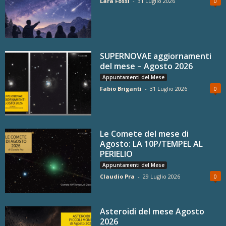
Lara Fossi
-
31 Luglio 2026
0
SUPERNOVAE aggiornamenti
del mese – Agosto 2026
Appuntamenti del Mese
Fabio Briganti
-
31 Luglio 2026
0
Le Comete del mese di
Agosto: LA 10P/TEMPEL AL
PERIELIO
Appuntamenti del Mese
Claudio Pra
-
29 Luglio 2026
0
Asteroidi del mese Agosto
2026