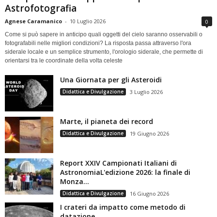
Astrofotografia
Agnese Caramanico
-
10 Luglio 2026
0
Come si può sapere in anticipo quali oggetti del cielo saranno osservabili o
fotografabili nelle migliori condizioni? La risposta passa attraverso l'ora
siderale locale e un semplice strumento, l'orologio siderale, che permette di
orientarsi tra le coordinate della volta celeste
Una Giornata per gli Asteroidi
Didattica e Divulgazione
3 Luglio 2026
Marte, il pianeta dei record
Didattica e Divulgazione
19 Giugno 2026
Report XXIV Campionati Italiani di
AstronomiaL'edizione 2026: la finale di
Monza...
Didattica e Divulgazione
16 Giugno 2026
I crateri da impatto come metodo di
datazione