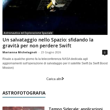
Astronautica ed Esplorazione Spaziale
Un salvataggio nello Spazio: sfidando la
gravità per non perdere Swift
Marianna Michelagnoli
-
23 Giugno 2026
0
Risale a qualche giorno fa la teleconferenza NASA dedicata agli
aggiornamenti sull'operazione di salvataggio per il satellite Swift (la Swift Boost
Mission)
Carica altri
ASTROFOTOGRAFIA
Tempo Siderale: applicazioni