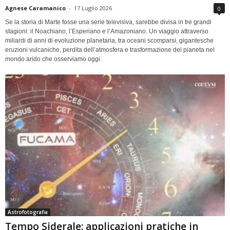
Agnese Caramanico
-
17 Luglio 2026
0
Se la storia di Marte fosse una serie televisiva, sarebbe divisa in tre grandi
stagioni: il Noachiano, l’Esperiano e l’Amazoniano. Un viaggio attraverso
miliardi di anni di evoluzione planetaria, tra oceani scomparsi, gigantesche
eruzioni vulcaniche, perdita dell’atmosfera e trasformazione del pianeta nel
mondo arido che osserviamo oggi.
Astrofotografia
Tempo Siderale: applicazioni pratiche in