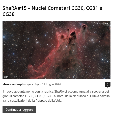
ShaRA#15 – Nuclei Cometari CG30, CG31 e
CG38
280
shara.astrophotography
-
12 Luglio 2026
0
Il nuovo appuntamento con la rubrica ShaRA ci accompagna alla scoperta dei
globuli cometari CG30, CG31, CG38, ai bordi della Nebulosa di Gum a cavallo
tra le costellazioni della Poppa e della Vela
Continua a leggere