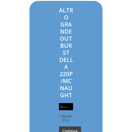
ALTR
O
GRA
NDE
OUT
BUR
ST
DELL
A
220P
/MC
NAU
GHT
7 Agosto
2026
Continua