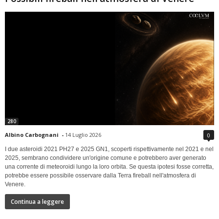
280
Albino Carbognani
-
14 Luglio 2026
0
I due asteroidi 2021 PH27 e 2025 GN1, scoperti rispettivamente nel 2021 e nel
2025, sembrano condividere un'origine comune e potrebbero aver generato
una corrente di meteoroidi lungo la loro orbita. Se questa ipotesi fosse corretta,
potrebbe essere possibile osservare dalla Terra fireball nell'atmosfera di
Venere.
Continua a leggere