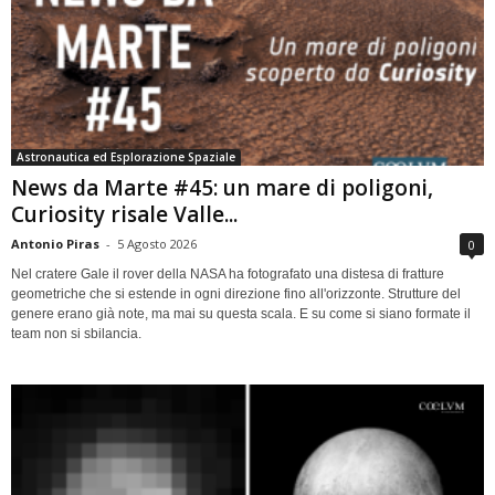
Astronautica ed Esplorazione Spaziale
News da Marte #45: un mare di poligoni,
Curiosity risale Valle...
Antonio Piras
-
5 Agosto 2026
0
Nel cratere Gale il rover della NASA ha fotografato una distesa di fratture
geometriche che si estende in ogni direzione fino all'orizzonte. Strutture del
genere erano già note, ma mai su questa scala. E su come si siano formate il
team non si sbilancia.