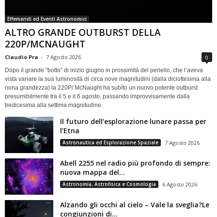
Effemeridi ed Eventi Astronomici
ALTRO GRANDE OUTBURST DELLA
220P/MCNAUGHT
Claudio Pra
-
7 Agosto 2026
0
Dopo il grande “botto” di inizio giugno in prossimità del perielio, che l’aveva
vista variare la sua luminosità di circa nove magnitudini (dalla diciottesima alla
nona grandezza) la 220P/ McNaught ha subìto un nuovo potente outburst
presumibilmente tra il 5 e il 6 agosto, passando improvvisamente dalla
tredicesima alla settima magnitudine.
Il futuro dell’esplorazione lunare passa per
l’Etna
Astronautica ed Esplorazione Spaziale
7 Agosto 2026
Abell 2255 nel radio più profondo di sempre:
nuova mappa del...
Astronomia, Astrofisica e Cosmologia
6 Agosto 2026
Alzando gli occhi al cielo – Vale la sveglia?Le
congiunzioni di...