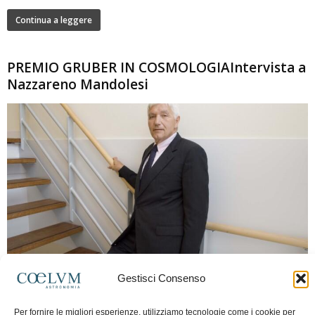
Continua a leggere
PREMIO GRUBER IN COSMOLOGIAIntervista a
Nazzareno Mandolesi
280
Gestisci Consenso
Frida Paolella
-
16 Giugno 2026
0
Intervista al professor Nazzareno Mandolesi, tra i protagonisti della cosmologia
Per fornire le migliori esperienze, utilizziamo tecnologie come i cookie per
spaziale europea e della missione Planck. Il dialogo ripercorre i principali