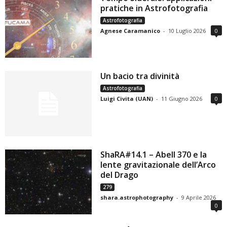
pratiche in Astrofotografia
Astrofotografia
Agnese Caramanico
-
10 Luglio 2026
0
Un bacio tra divinità
Astrofotografia
Luigi Civita (UAN)
-
11 Giugno 2026
0
ShaRA#14.1 – Abell 370 e la
lente gravitazionale dell’Arco
del Drago
279
shara.astrophotography
-
9 Aprile 2026
0