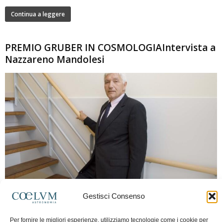
Continua a leggere
PREMIO GRUBER IN COSMOLOGIAIntervista a
Nazzareno Mandolesi
280
Gestisci Consenso
Frida Paolella
-
16 Giugno 2026
0
Intervista al professor Nazzareno Mandolesi, tra i protagonisti della cosmologia
Per fornire le migliori esperienze, utilizziamo tecnologie come i cookie per
spaziale europea e della missione Planck. Il dialogo ripercorre i principali