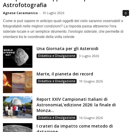
Astrofotografia
Agnese Caramanico
-
10 Luglio 2026
0
Come si può sapere in anticipo quali oggetti del cielo saranno osservabili o
fotografabili nelle migliori condizioni? La risposta passa attraverso l'ora
siderale locale e un semplice strumento, l'orologio siderale, che permette di
orientarsi tra le coordinate della volta celeste
Una Giornata per gli Asteroidi
Didattica e Divulgazione
3 Luglio 2026
Marte, il pianeta dei record
Didattica e Divulgazione
19 Giugno 2026
Report XXIV Campionati Italiani di
AstronomiaL'edizione 2026: la finale di
Monza...
Didattica e Divulgazione
16 Giugno 2026
I crateri da impatto come metodo di
datazione