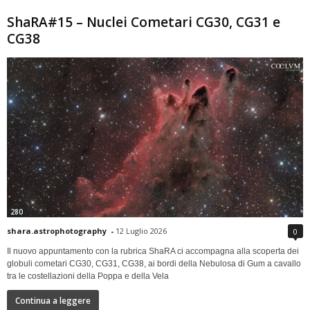
ShaRA#15 – Nuclei Cometari CG30, CG31 e
CG38
280
shara.astrophotography
-
12 Luglio 2026
0
Il nuovo appuntamento con la rubrica ShaRA ci accompagna alla scoperta dei
globuli cometari CG30, CG31, CG38, ai bordi della Nebulosa di Gum a cavallo
tra le costellazioni della Poppa e della Vela
Continua a leggere