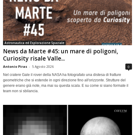
Astronautica ed Esplorazione Spaziale
News da Marte #45: un mare di poligoni,
Curiosity risale Valle...
Antonio Piras
-
5 Agosto 2026
0
Nel cratere Gale il rover della NASA ha fotografato una distesa di fratture
geometriche che si estende in ogni direzione fino all'orizzonte. Strutture del
genere erano già note, ma mai su questa scala. E su come si siano formate il
team non si sbilancia.