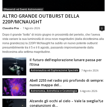
Effemeridi ed Eventi Astronomici
ALTRO GRANDE OUTBURST DELLA
220P/MCNAUGHT
Claudio Pra
-
7 Agosto 2026
0
Dopo il grande “botto” di inizio giugno in prossimità del perielio, che l’aveva
vista variare la sua luminosità di circa nove magnitudini (dalla diciottesima alla
nona grandezza) la 220P/ McNaught ha subìto un nuovo potente outburst
presumibilmente tra il 5 e il 6 agosto, passando improvvisamente dalla
tredicesima alla settima magnitudine.
Il futuro dell’esplorazione lunare passa per
l’Etna
Astronautica ed Esplorazione Spaziale
7 Agosto 2026
Abell 2255 nel radio più profondo di sempre:
nuova mappa del...
Astronomia, Astrofisica e Cosmologia
6 Agosto 2026
Alzando gli occhi al cielo – Vale la sveglia?Le
congiunzioni di...