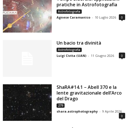
pratiche in Astrofotografia
Astrofotografia
Agnese Caramanico
-
10 Luglio 2026
0
Un bacio tra divinità
Astrofotografia
Luigi Civita (UAN)
-
11 Giugno 2026
0
ShaRA#14.1 – Abell 370 e la
lente gravitazionale dell’Arco
del Drago
279
shara.astrophotography
-
9 Aprile 2026
0