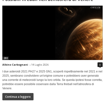
280
Albino Carbognani
-
14 Luglio 2026
0
I due asteroidi 2021 PH27 e 2025 GN1, scoperti rispettivamente nel 2021 e nel
2025, sembrano condividere un'origine comune e potrebbero aver generato
una corrente di meteoroidi lungo la loro orbita. Se questa ipotesi fosse corretta,
potrebbe essere possibile osservare dalla Terra fireball nell'atmosfera di
Venere.
Continua a leggere