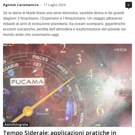
Agnese Caramanico
-
17 Luglio 2026
0
Se la storia di Marte fosse una serie televisiva, sarebbe divisa in tre grandi
stagioni: il Noachiano, l’Esperiano e l’Amazoniano. Un viaggio attraverso
miliardi di anni di evoluzione planetaria, tra oceani scomparsi, gigantesche
eruzioni vulcaniche, perdita dell’atmosfera e trasformazione del pianeta nel
mondo arido che osserviamo oggi.
Astrofotografia
Tempo Siderale: applicazioni pratiche in