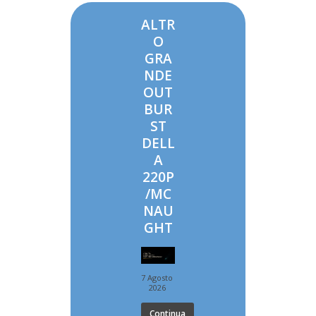
ALTR
O
GRA
NDE
OUT
BUR
ST
DELL
A
220P
/MC
NAU
GHT
7 Agosto
2026
Continua