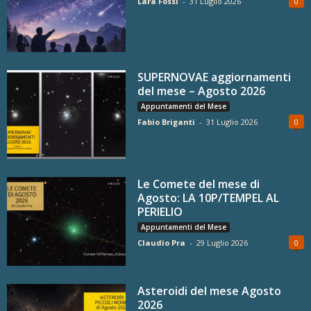
Lara Fossi
-
31 Luglio 2026
0
SUPERNOVAE aggiornamenti
del mese – Agosto 2026
Appuntamenti del Mese
Fabio Briganti
-
31 Luglio 2026
0
Le Comete del mese di
Agosto: LA 10P/TEMPEL AL
PERIELIO
Appuntamenti del Mese
Claudio Pra
-
29 Luglio 2026
0
Asteroidi del mese Agosto
2026