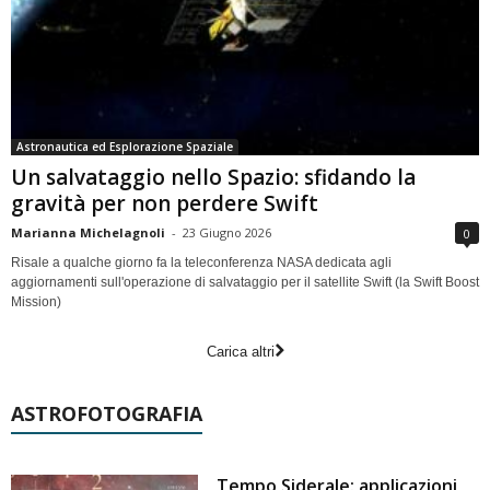
Astronautica ed Esplorazione Spaziale
Un salvataggio nello Spazio: sfidando la
gravità per non perdere Swift
Marianna Michelagnoli
-
23 Giugno 2026
0
Risale a qualche giorno fa la teleconferenza NASA dedicata agli
aggiornamenti sull'operazione di salvataggio per il satellite Swift (la Swift Boost
Mission)
Carica altri
ASTROFOTOGRAFIA
Tempo Siderale: applicazioni