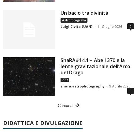
Un bacio tra divinità
Astrofotografia
Luigi Civita (UAN)
-
11 Giugno 2026
0
ShaRA#14.1 – Abell 370 e la
lente gravitazionale dell’Arco
del Drago
279
shara.astrophotography
-
9 Aprile 2026
0
Carica altri
DIDATTICA E DIVULGAZIONE