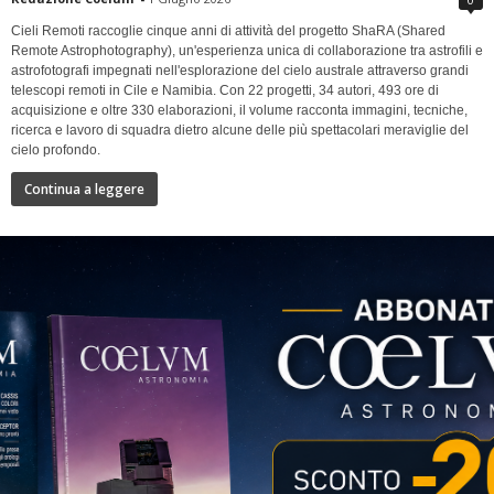
Cieli Remoti raccoglie cinque anni di attività del progetto ShaRA (Shared
Remote Astrophotography), un'esperienza unica di collaborazione tra astrofili e
astrofotografi impegnati nell'esplorazione del cielo australe attraverso grandi
telescopi remoti in Cile e Namibia. Con 22 progetti, 34 autori, 493 ore di
acquisizione e oltre 330 elaborazioni, il volume racconta immagini, tecniche,
ricerca e lavoro di squadra dietro alcune delle più spettacolari meraviglie del
cielo profondo.
Continua a leggere