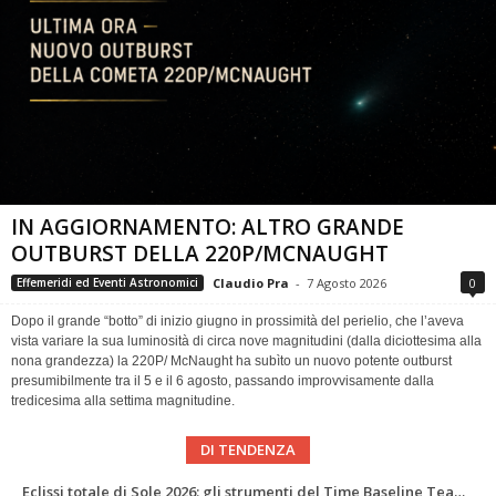
IN AGGIORNAMENTO: ALTRO GRANDE
OUTBURST DELLA 220P/MCNAUGHT
Claudio Pra
-
7 Agosto 2026
0
Effemeridi ed Eventi Astronomici
Dopo il grande “botto” di inizio giugno in prossimità del perielio, che l’aveva
vista variare la sua luminosità di circa nove magnitudini (dalla diciottesima alla
nona grandezza) la 220P/ McNaught ha subìto un nuovo potente outburst
presumibilmente tra il 5 e il 6 agosto, passando improvvisamente dalla
tredicesima alla settima magnitudine.
DI TENDENZA
Abell 2255 nel radio più profondo di sempre: nuova mappa del campo magnetico di un ammasso di galassie