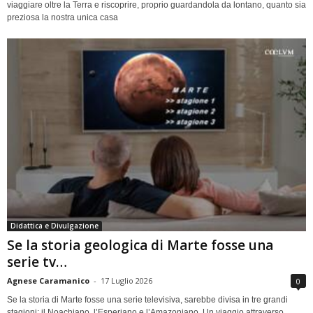
viaggiare oltre la Terra e riscoprire, proprio guardandola da lontano, quanto sia
preziosa la nostra unica casa
Didattica e Divulgazione
Se la storia geologica di Marte fosse una
serie tv…
Agnese Caramanico
-
17 Luglio 2026
0
Se la storia di Marte fosse una serie televisiva, sarebbe divisa in tre grandi
stagioni: il Noachiano, l’Esperiano e l’Amazoniano. Un viaggio attraverso