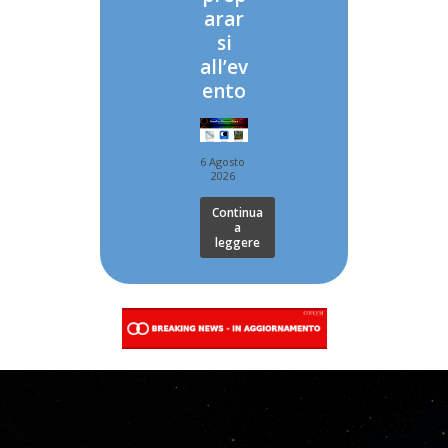
arar
si
all’ev
ento
6 Agosto
2026
Continua
a
leggere