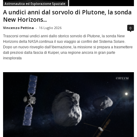
Astronautica ed Esplorazione Spaziale
A undici anni dal sorvolo di Plutone, la sonda
New Horizons...
Vincenzo Pettina
-
16 Luglio 2026
0
Trascorsi ormai undici anni dallo storico sorvolo di Plutone, la sonda New
Horizons della NASA continua il suo viaggio ai confini del Sistema Solare.
Dopo un nuovo risveglio dall’ibernazione, la missione si prepara a trasmettere
dati preziosi dalla fascia di Kuiper, una regione ancora in gran parte
inesplorata