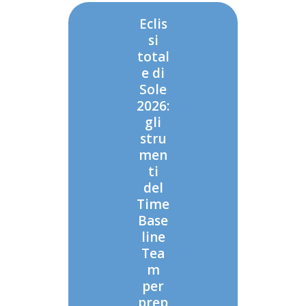
Eclis
si
total
e di
Sole
2026:
gli
stru
men
ti
del
Time
Base
line
Tea
m
per
prep