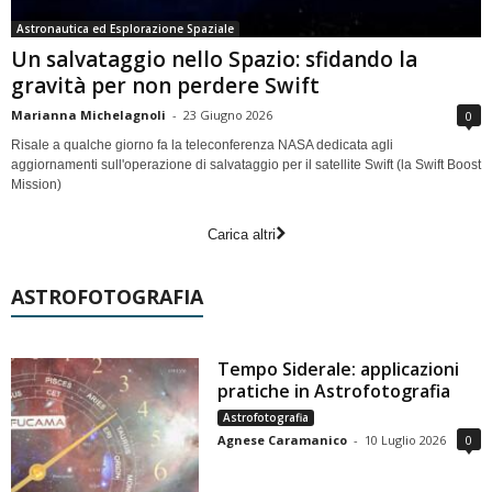
Astronautica ed Esplorazione Spaziale
Un salvataggio nello Spazio: sfidando la
gravità per non perdere Swift
Marianna Michelagnoli
-
23 Giugno 2026
0
Risale a qualche giorno fa la teleconferenza NASA dedicata agli
aggiornamenti sull'operazione di salvataggio per il satellite Swift (la Swift Boost
Mission)
Carica altri
ASTROFOTOGRAFIA
Tempo Siderale: applicazioni
pratiche in Astrofotografia
Astrofotografia
Agnese Caramanico
-
10 Luglio 2026
0