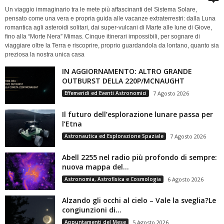
Un viaggio immaginario tra le mete più affascinanti del Sistema Solare,
pensato come una vera e propria guida alle vacanze extraterrestri: dalla Luna
romantica agli asteroidi solitari, dai super-vulcani di Marte alle lune di Giove,
fino alla “Morte Nera” Mimas. Cinque itinerari impossibili, per sognare di
viaggiare oltre la Terra e riscoprire, proprio guardandola da lontano, quanto sia
preziosa la nostra unica casa
IN AGGIORNAMENTO: ALTRO GRANDE
OUTBURST DELLA 220P/MCNAUGHT
Effemeridi ed Eventi Astronomici
7 Agosto 2026
Il futuro dell’esplorazione lunare passa per
l’Etna
Astronautica ed Esplorazione Spaziale
7 Agosto 2026
Abell 2255 nel radio più profondo di sempre:
nuova mappa del...
Astronomia, Astrofisica e Cosmologia
6 Agosto 2026
Alzando gli occhi al cielo – Vale la sveglia?Le
congiunzioni di...
Appuntamenti del Mese
5 Agosto 2026