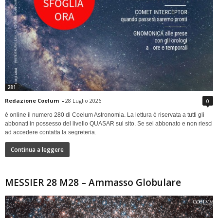
281
Redazione Coelum
-
28 Luglio 2026
0
è online il numero 280 di Coelum Astronomia. La lettura è riservata a tutti gli
abbonati in possesso del livello QUASAR sul sito. Se sei abbonato e non riesci
ad accedere contatta la segreteria.
Continua a leggere
MESSIER 28 M28 – Ammasso Globulare