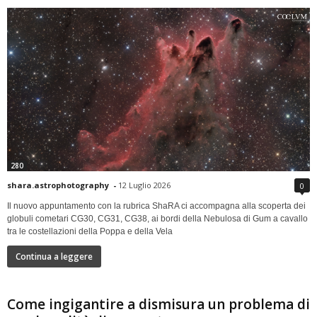
280
shara.astrophotography
-
12 Luglio 2026
0
Il nuovo appuntamento con la rubrica ShaRA ci accompagna alla scoperta dei
globuli cometari CG30, CG31, CG38, ai bordi della Nebulosa di Gum a cavallo
tra le costellazioni della Poppa e della Vela
Continua a leggere
Come ingigantire a dismisura un problema di