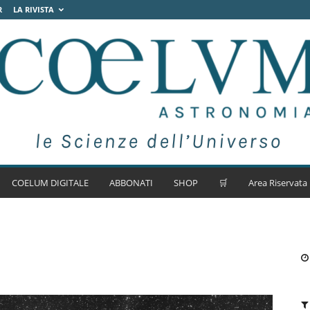
R
LA RIVISTA
COELUM DIGITALE
ABBONATI
SHOP
🛒
Area Riservata