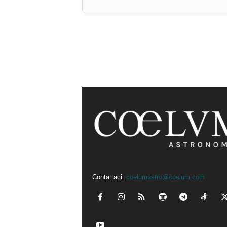
Contattaci:
coelumastro@coelum.com