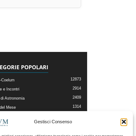
EGORIE POPOLARI
12873
-Coelum
2914
e e Incontri
2409
di Astronomia
1314
 del Mese
365
nomia, Astrofisica e Cosmologia
Gestisci Consenso
268
li e Risorse On-Line
192
og della Redazione