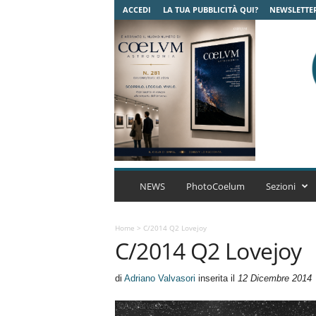
ACCEDI
LA TUA PUBBLICITÀ QUI?
NEWSLETTE
C
o
NEWS
PhotoCoelum
Sezioni
e
l
u
Home
>
C/2014 Q2 Lovejoy
C/2014 Q2 Lovejoy
m
A
s
di
Adriano Valvasori
inserita il
12 Dicembre 2014
t
r
o