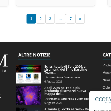
1
2
3
…
7
»
ALTRE NOTIZIE
CAT
Photo
Eclissi totale di Sole 2026: gli
strumenti del Time Baseline
Team...
Mostr
Astrotecnica e Osservazione
News 
6 Agosto 2026
Abell 2255 nel radio più
Cielo
profondo di sempre: nuova
mappa del...
Astro
Astronomia, Astrofisica e Cosmologia
Artico
6 Agosto 2026
Alzando gli occhi al cielo – Vale
Il Bl