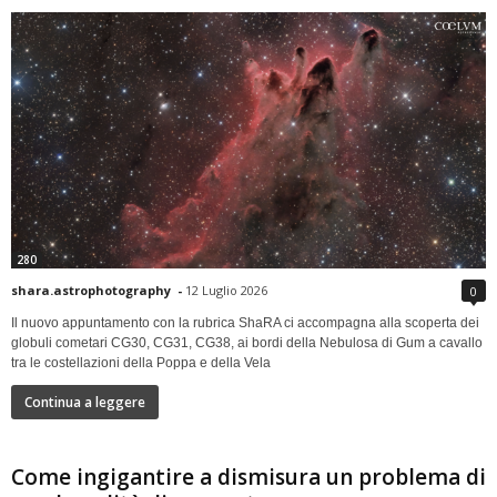
280
shara.astrophotography
-
12 Luglio 2026
0
Il nuovo appuntamento con la rubrica ShaRA ci accompagna alla scoperta dei
globuli cometari CG30, CG31, CG38, ai bordi della Nebulosa di Gum a cavallo
tra le costellazioni della Poppa e della Vela
Continua a leggere
Come ingigantire a dismisura un problema di