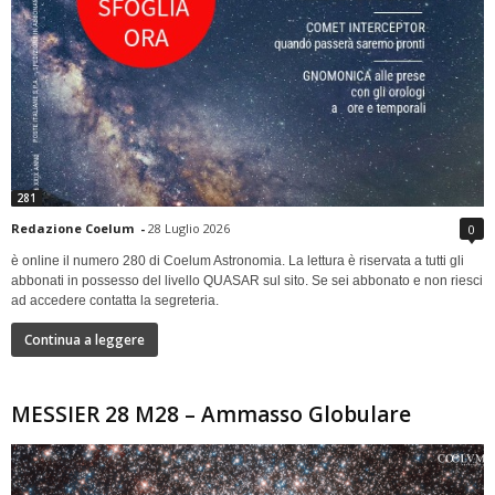
281
Redazione Coelum
-
28 Luglio 2026
0
è online il numero 280 di Coelum Astronomia. La lettura è riservata a tutti gli
abbonati in possesso del livello QUASAR sul sito. Se sei abbonato e non riesci
ad accedere contatta la segreteria.
Continua a leggere
MESSIER 28 M28 – Ammasso Globulare