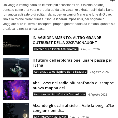
Un viaggio immaginario tra le mete più affascinanti del Sistema Solare,
pensato come una vera e propria guida alle vacanze extraterrestri: dalla Luna
romantica agli asteroidi solitari, dai super-vulcani di Marte alle lune di Giove,
fino alla “Morte Nera” Mimas. Cinque itinerari impossibili, per sognare di
viaggiare oltre la Terra e riscoprire, proprio guardandola da lontano, quanto sia
preziosa la nostra unica casa
IN AGGIORNAMENTO: ALTRO GRANDE
OUTBURST DELLA 220P/MCNAUGHT
Effemeridi ed Eventi Astronomici
7 Agosto 2026
Il futuro dell’esplorazione lunare passa per
l’Etna
Astronautica ed Esplorazione Spaziale
7 Agosto 2026
Abell 2255 nel radio più profondo di sempre:
nuova mappa del...
Astronomia, Astrofisica e Cosmologia
6 Agosto 2026
Alzando gli occhi al cielo – Vale la sveglia?Le
congiunzioni di...
Appuntamenti del Mese
5 Agosto 2026