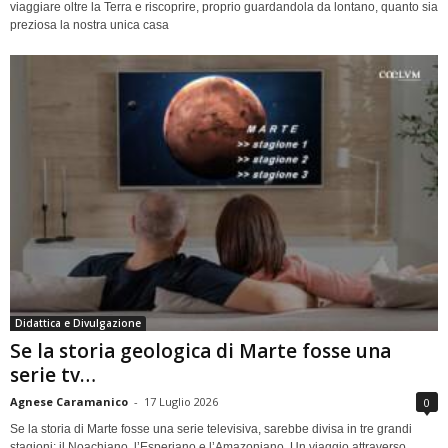
viaggiare oltre la Terra e riscoprire, proprio guardandola da lontano, quanto sia
preziosa la nostra unica casa
Didattica e Divulgazione
Se la storia geologica di Marte fosse una
serie tv…
Agnese Caramanico
-
17 Luglio 2026
0
Se la storia di Marte fosse una serie televisiva, sarebbe divisa in tre grandi
stagioni: il Noachiano, l’Esperiano e l’Amazoniano. Un viaggio attraverso