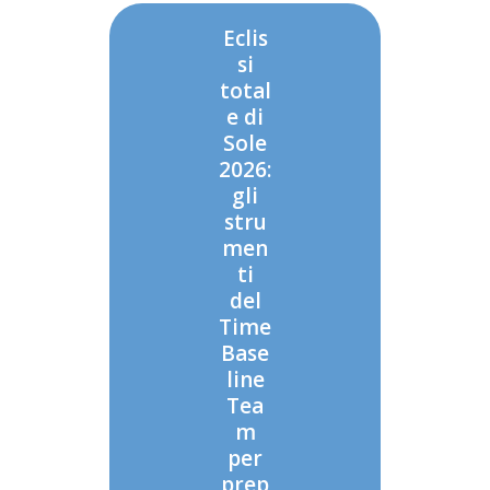
Eclis
si
total
e di
Sole
2026:
gli
stru
men
ti
del
Time
Base
line
Tea
m
per
prep