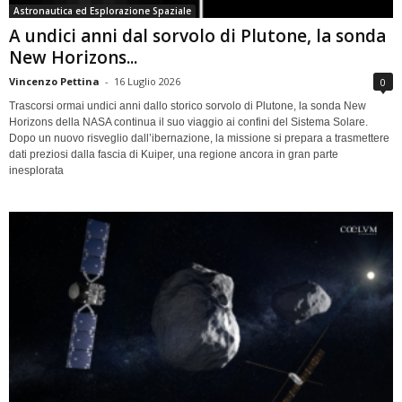
Astronautica ed Esplorazione Spaziale
A undici anni dal sorvolo di Plutone, la sonda
New Horizons...
Vincenzo Pettina
-
16 Luglio 2026
0
Trascorsi ormai undici anni dallo storico sorvolo di Plutone, la sonda New
Horizons della NASA continua il suo viaggio ai confini del Sistema Solare.
Dopo un nuovo risveglio dall’ibernazione, la missione si prepara a trasmettere
dati preziosi dalla fascia di Kuiper, una regione ancora in gran parte
inesplorata