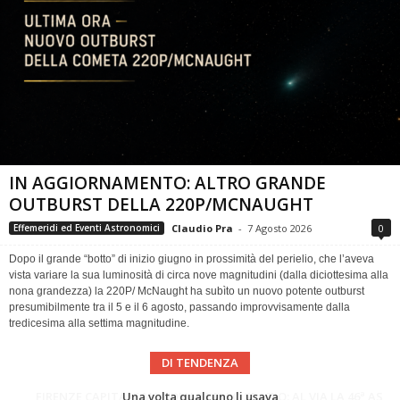
IN AGGIORNAMENTO: ALTRO GRANDE
OUTBURST DELLA 220P/MCNAUGHT
Claudio Pra
-
7 Agosto 2026
0
Effemeridi ed Eventi Astronomici
Dopo il grande “botto” di inizio giugno in prossimità del perielio, che l’aveva
vista variare la sua luminosità di circa nove magnitudini (dalla diciottesima alla
nona grandezza) la 220P/ McNaught ha subìto un nuovo potente outburst
presumibilmente tra il 5 e il 6 agosto, passando improvvisamente dalla
tredicesima alla settima magnitudine.
DI TENDENZA
Cielo del Mese di Agosto 2026
FIRENZE CAPITALE MONDIALE DELLO SPAZIO: AL VIA LA 46ª ASSEMBLEA SCIENTIFICA DEL COSPAR