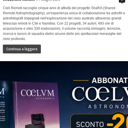
Cieli Remoti raccoglie cinque anni di attività del progetto ShaRA (Shared
Remote Astrophotography), un'esperienza unica di collaborazione tra astrofili e
astrofotografi impegnati nell'esplorazione del cielo australe attraverso grandi
telescopi remoti in Cile e Namibia. Con 22 progetti, 34 autori, 493 ore di
acquisizione e oltre 330 elaborazioni, il volume racconta immagini, tecniche,
ricerca e lavoro di squadra dietro alcune delle più spettacolari meraviglie del
cielo profondo.
Continua a leggere