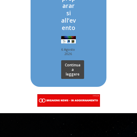
arar
si
all’ev
ento
6 Agosto
2026
Continua
a
leggere