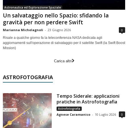
Astronautica ed Esplorazione Spaziale
Un salvataggio nello Spazio: sfidando la
gravità per non perdere Swift
Marianna Michelagnoli
-
23 Giugno 2026
0
Risale a qualche giorno fa la teleconferenza NASA dedicata agli
aggiornamenti sull'operazione di salvataggio per il satellite Swift (la Swift Boost
Mission)
Carica altri
ASTROFOTOGRAFIA
Tempo Siderale: applicazioni
pratiche in Astrofotografia
Astrofotografia
Agnese Caramanico
-
10 Luglio 2026
0