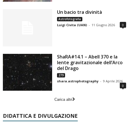
Un bacio tra divinità
Astrofotografia
Luigi Civita (UAN)
-
11 Giugno 2026
0
ShaRA#14.1 – Abell 370 e la
lente gravitazionale dell’Arco
del Drago
279
shara.astrophotography
-
9 Aprile 2026
0
Carica altri
DIDATTICA E DIVULGAZIONE