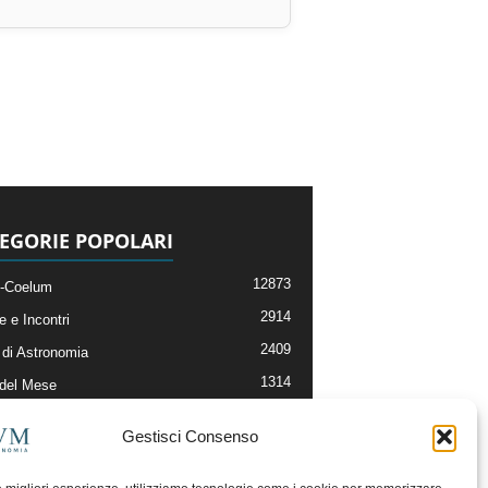
EGORIE POPOLARI
12873
-Coelum
2914
e e Incontri
2409
di Astronomia
1314
 del Mese
365
nomia, Astrofisica e Cosmologia
Gestisci Consenso
268
li e Risorse On-Line
192
og della Redazione