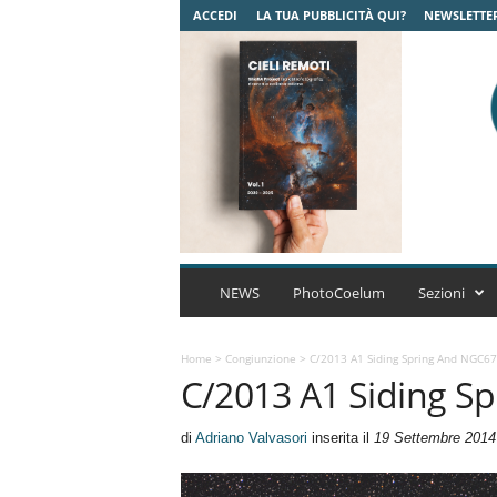
ACCEDI
LA TUA PUBBLICITÀ QUI?
NEWSLETTE
C
o
NEWS
PhotoCoelum
Sezioni
e
l
u
Home
>
Congiunzione
>
C/2013 A1 Siding Spring And NGC6
C/2013 A1 Siding S
m
A
s
di
Adriano Valvasori
inserita il
19 Settembre 2014
t
r
o