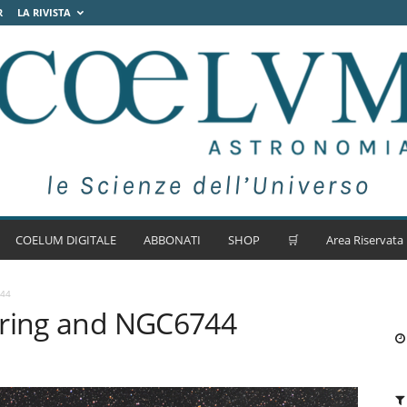
R
LA RIVISTA
COELUM DIGITALE
ABBONATI
SHOP
🛒
Area Riservata
744
pring and NGC6744