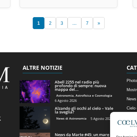
1
2
3
…
7
»
ALTRE NOTIZIE
CAT
Photo
Abell 2255 nel radio più
profondo di sempre: nuova
mappa del...
Mostr
Astronomia, Astrofisica e Cosmologia
News 
6 Agosto 2026
Alzando gli occhi al cielo – Vale
Cielo
la sveglia?
Astro
News di Astronomia
5 Agosto 2026
Artico
News da Marte #45: un mare di
Il Bl