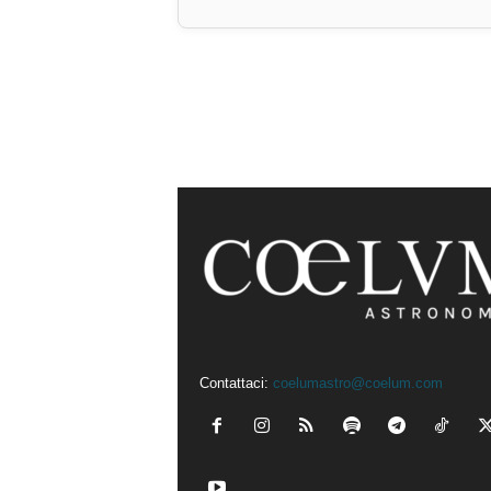
Contattaci:
coelumastro@coelum.com