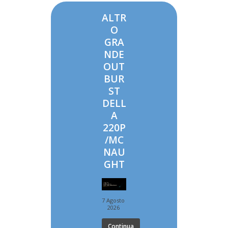
ALTR
O
GRA
NDE
OUT
BUR
ST
DELL
A
220P
/MC
NAU
GHT
7 Agosto
2026
Continua