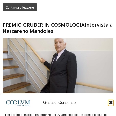
Continua a leggere
PREMIO GRUBER IN COSMOLOGIAIntervista a
Nazzareno Mandolesi
280
Gestisci Consenso
Frida Paolella
-
16 Giugno 2026
0
Intervista al professor Nazzareno Mandolesi, tra i protagonisti della cosmologia
Per fornire le migliori esperienze, utilizziamo tecnologie come i cookie per
spaziale europea e della missione Planck. Il dialogo ripercorre i principali