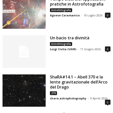
pratiche in Astrofotografia
Astrofotografia
Agnese Caramanico
-
10 Luglio 2026
0
Un bacio tra divinità
Astrofotografia
Luigi Civita (UAN)
-
11 Giugno 2026
0
ShaRA#14.1 – Abell 370 e la
lente gravitazionale dell’Arco
del Drago
279
shara.astrophotography
-
9 Aprile 2026
0