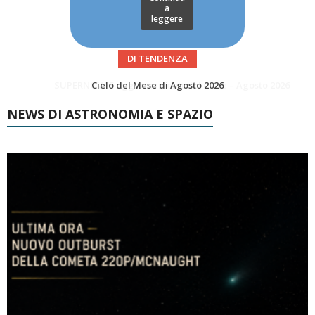
a
leggere
DI TENDENZA
SUPERNOVAE aggiornamenti del mese – Agosto 2026
Le Comete del mese di Agosto: LA 10P/TEMPEL AL PERIELIO
NEWS DI ASTRONOMIA E SPAZIO