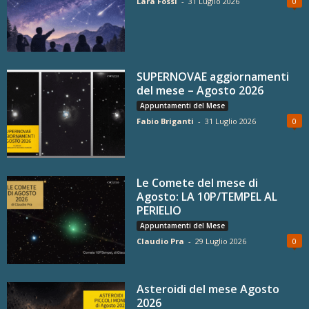
Lara Fossi
-
31 Luglio 2026
0
SUPERNOVAE aggiornamenti
del mese – Agosto 2026
Appuntamenti del Mese
Fabio Briganti
-
31 Luglio 2026
0
Le Comete del mese di
Agosto: LA 10P/TEMPEL AL
PERIELIO
Appuntamenti del Mese
Claudio Pra
-
29 Luglio 2026
0
Asteroidi del mese Agosto
2026