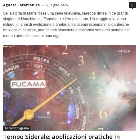
Agnese Caramanico
-
17 Luglio 2026
0
Se la storia di Marte fosse una serie televisiva, sarebbe divisa in tre grandi
stagioni: il Noachiano, l’Esperiano e l’Amazoniano. Un viaggio attraverso
miliardi di anni di evoluzione planetaria, tra oceani scomparsi, gigantesche
eruzioni vulcaniche, perdita dell’atmosfera e trasformazione del pianeta nel
mondo arido che osserviamo oggi.
Astrofotografia
Tempo Siderale: applicazioni pratiche in