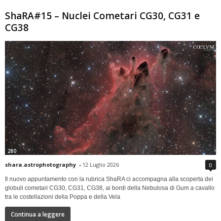
ShaRA#15 – Nuclei Cometari CG30, CG31 e
CG38
280
shara.astrophotography
-
12 Luglio 2026
0
Il nuovo appuntamento con la rubrica ShaRA ci accompagna alla scoperta dei
globuli cometari CG30, CG31, CG38, ai bordi della Nebulosa di Gum a cavallo
tra le costellazioni della Poppa e della Vela
Continua a leggere