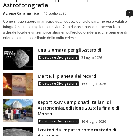
Astrofotografia
Agnese Caramanico
-
10 Luglio 2026
0
Come si può sapere in anticipo quali oggetti del cielo saranno osservabili o
fotografabili nelle migliori condizioni? La risposta passa attraverso l'ora
siderale locale e un semplice strumento, l'orologio siderale, che permette di
orientarsi tra le coordinate della volta celeste
Una Giornata per gli Asteroidi
Didattica e Divulgazione
3 Luglio 2026
Marte, il pianeta dei record
Didattica e Divulgazione
19 Giugno 2026
Report XXIV Campionati Italiani di
AstronomiaL'edizione 2026: la finale di
Monza...
Didattica e Divulgazione
16 Giugno 2026
I crateri da impatto come metodo di
datazione