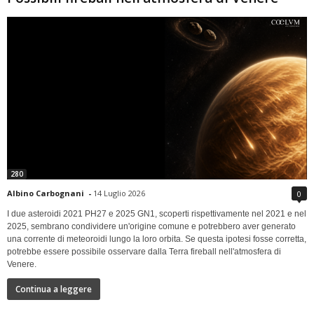
280
Albino Carbognani
-
14 Luglio 2026
0
I due asteroidi 2021 PH27 e 2025 GN1, scoperti rispettivamente nel 2021 e nel
2025, sembrano condividere un'origine comune e potrebbero aver generato
una corrente di meteoroidi lungo la loro orbita. Se questa ipotesi fosse corretta,
potrebbe essere possibile osservare dalla Terra fireball nell'atmosfera di
Venere.
Continua a leggere