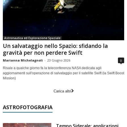
Astronautica ed Esplorazione Spaziale
Un salvataggio nello Spazio: sfidando la
gravità per non perdere Swift
Marianna Michelagnoli
-
23 Giugno 2026
0
Risale a qualche giorno fa la teleconferenza NASA dedicata agli
aggiornamenti sull'operazione di salvataggio per il satellite Swift (la Swift Boost
Mission)
Carica altri
ASTROFOTOGRAFIA
Tempo Siderale: applicazioni