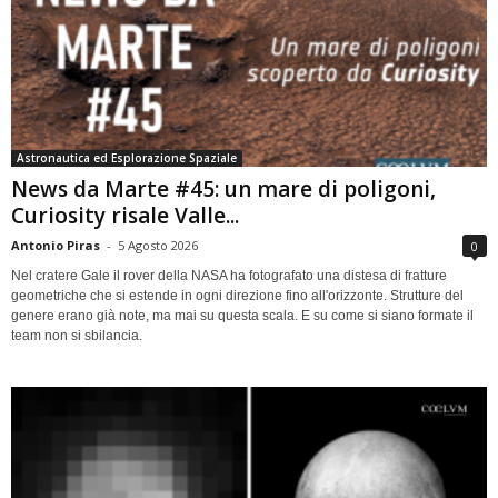
Astronautica ed Esplorazione Spaziale
News da Marte #45: un mare di poligoni,
Curiosity risale Valle...
Antonio Piras
-
5 Agosto 2026
0
Nel cratere Gale il rover della NASA ha fotografato una distesa di fratture
geometriche che si estende in ogni direzione fino all'orizzonte. Strutture del
genere erano già note, ma mai su questa scala. E su come si siano formate il
team non si sbilancia.