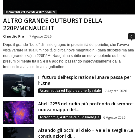
Effemeridi ed Eventi Astronomici
ALTRO GRANDE OUTBURST DELLA
220P/MCNAUGHT
Claudio Pra
-
7 Agosto 2026
0
Dopo il grande “botto” di inizio giugno in prossimità del perielio, che l’aveva
vista variare la sua luminosità di circa nove magnitudini (dalla diciottesima alla
nona grandezza) la 220P/ McNaught ha subìto un nuovo potente outburst
presumibilmente tra il 5 e il 6 agosto, passando improvvisamente dalla
tredicesima alla settima magnitudine.
Il futuro dell’esplorazione lunare passa per
l’Etna
Astronautica ed Esplorazione Spaziale
7 Agosto 2026
Abell 2255 nel radio più profondo di sempre:
nuova mappa del...
Astronomia, Astrofisica e Cosmologia
6 Agosto 2026
Alzando gli occhi al cielo – Vale la sveglia?Le
congiunzioni di...