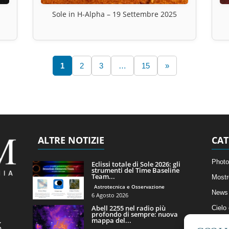
Sole in H-Alpha – 19 Settembre 2025
1
2
3
…
15
»
ALTRE NOTIZIE
CAT
Photo
Eclissi totale di Sole 2026: gli
strumenti del Time Baseline
Team...
Mostr
Astrotecnica e Osservazione
News 
6 Agosto 2026
Abell 2255 nel radio più
Cielo
profondo di sempre: nuova
mappa del...
Astro