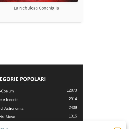
La Nebulosa Conchiglia
EGORIE POPOLARI
12873
-Coelum
2914
e e Incontri
2409
di Astronomia
1315
 del Mese
365
nomia, Astrofisica e Cosmologia