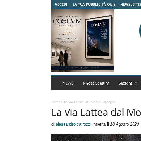
ACCEDI
LA TUA PUBBLICITÀ QUI?
NEWSLETTE
C
o
NEWS
PhotoCoelum
Sezioni
e
l
u
Home
>
La Via Lattea Dal Monte Carpegna
La Via Lattea dal M
m
A
s
di
alessandro carrozzi
inserita il
18 Agosto 2020
t
r
o