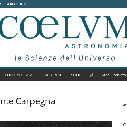
R
LA RIVISTA
COELUM DIGITALE
ABBONATI
SHOP
🛒
Area Riservata
onte Carpegna