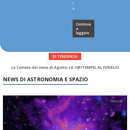
t
o
.
Continua
a
leggere
DI TENDENZA
Asteroidi del mese Agosto 2026
NEWS DI ASTRONOMIA E SPAZIO