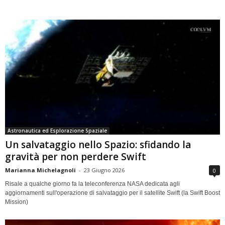
Astronautica ed Esplorazione Spaziale
Un salvataggio nello Spazio: sfidando la
gravità per non perdere Swift
Marianna Michelagnoli
-
23 Giugno 2026
0
Risale a qualche giorno fa la teleconferenza NASA dedicata agli
aggiornamenti sull'operazione di salvataggio per il satellite Swift (la Swift Boost
Mission)