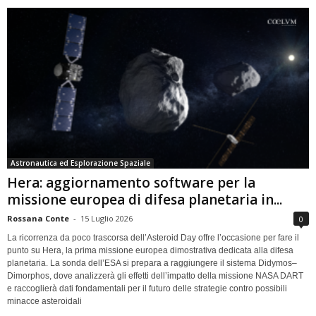
Astronautica ed Esplorazione Spaziale
Hera: aggiornamento software per la
missione europea di difesa planetaria in...
Rossana Conte
-
15 Luglio 2026
0
La ricorrenza da poco trascorsa dell’Asteroid Day offre l’occasione per fare il
punto su Hera, la prima missione europea dimostrativa dedicata alla difesa
planetaria. La sonda dell’ESA si prepara a raggiungere il sistema Didymos–
Dimorphos, dove analizzerà gli effetti dell’impatto della missione NASA DART
e raccoglierà dati fondamentali per il futuro delle strategie contro possibili
minacce asteroidali