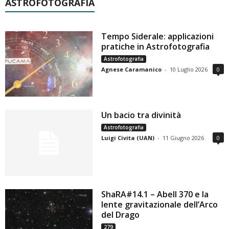
ASTROFOTOGRAFIA
Tempo Siderale: applicazioni
pratiche in Astrofotografia
Astrofotografia
Agnese Caramanico
-
10 Luglio 2026
0
Un bacio tra divinità
Astrofotografia
Luigi Civita (UAN)
-
11 Giugno 2026
0
ShaRA#14.1 – Abell 370 e la
lente gravitazionale dell’Arco
del Drago
279