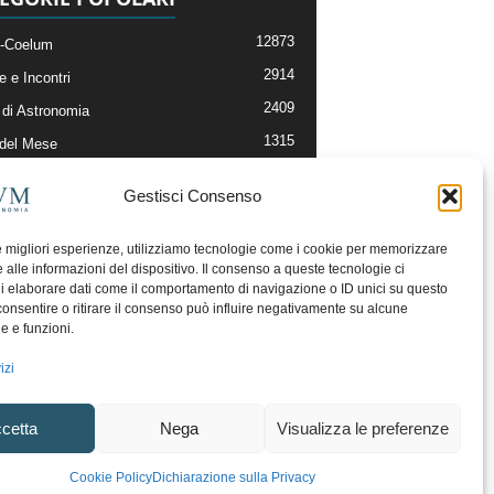
12873
-Coelum
2914
e e Incontri
2409
di Astronomia
1315
 del Mese
365
nomia, Astrofisica e Cosmologia
Gestisci Consenso
268
li e Risorse On-Line
192
og della Redazione
le migliori esperienze, utilizziamo tecnologie come i cookie per memorizzare
 alle informazioni del dispositivo. Il consenso a queste tecnologie ci
i elaborare dati come il comportamento di navigazione o ID unici su questo
consentire o ritirare il consenso può influire negativamente su alcune
he e funzioni.
izi
cetta
Nega
Visualizza le preferenze
ecesso
Regolamento uso sezione PhotoCoelum
Cookie Policy
Dichiarazione sulla Privacy
unity e Aree di Discussione
Cookie Policy (UE)