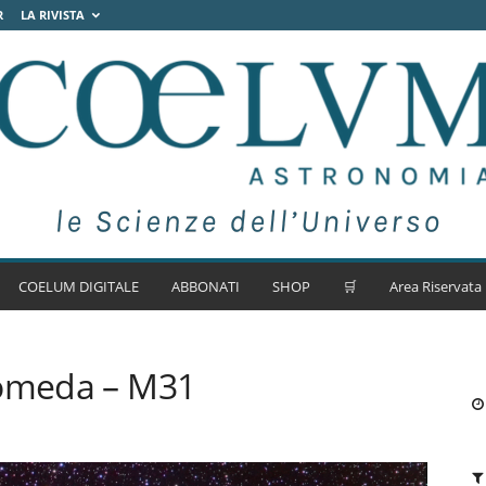
R
LA RIVISTA
COELUM DIGITALE
ABBONATI
SHOP
🛒
Area Riservata
romeda – M31