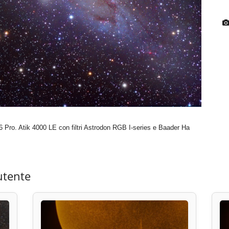
ro. Atik 4000 LE con filtri Astrodon RGB I-series e Baader Ha
utente