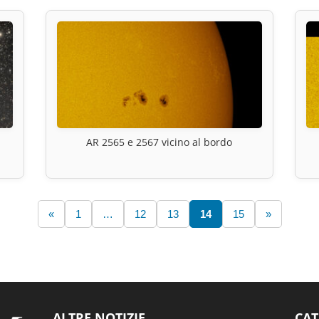
AR 2565 e 2567 vicino al bordo
«
1
…
12
13
14
15
»
ALTRE NOTIZIE
CAT