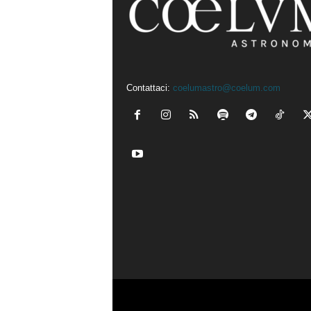
Contattaci:
coelumastro@coelum.com