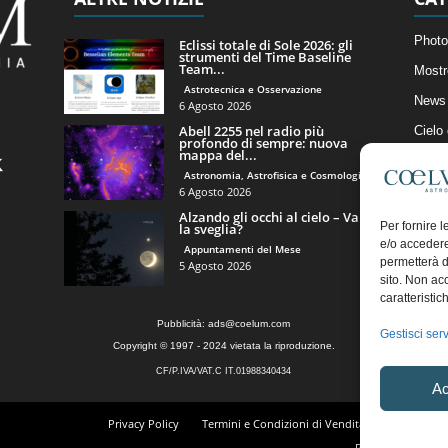
Photo
Eclissi totale di Sole 2026: gli
strumenti del Time Baseline
Team...
Mostr
Astrotecnica e Osservazione
News 
6 Agosto 2026
Abell 2255 nel radio più
Cielo
profondo di sempre: nuova
mappa del...
Astro
Astronomia, Astrofisica e Cosmologia
Artico
6 Agosto 2026
Alzando gli occhi al cielo – Vale
Il Bl
Per fornire 
la sveglia?
e/o accedere
Appuntamenti del Mese
permetterà d
5 Agosto 2026
sito. Non ac
caratteristic
Pubblicità:
ads@coelum.com
Gestisci serv
Copyright © 1997 - 2024 vietata la riproduzione.
CF/P.IVA/VAT.C IT.01988340434
Ac
Privacy Policy
Termini e Condizioni di Vendita
Diritto di r
Regolamento Comm