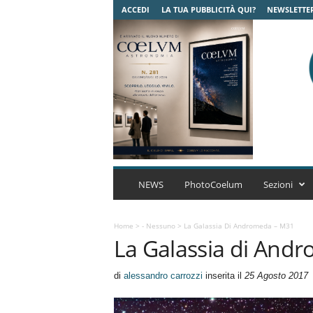
ACCEDI
LA TUA PUBBLICITÀ QUI?
NEWSLETTE
C
o
NEWS
PhotoCoelum
Sezioni
e
l
u
Home
>
- Nessuno
>
La Galassia Di Andromeda – M31
La Galassia di And
m
A
s
di
alessandro carrozzi
inserita il
25 Agosto 2017
t
r
o