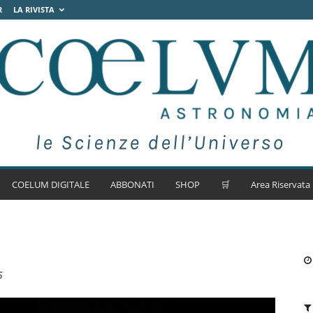
R
LA RIVISTA
COELUM DIGITALE
ABBONATI
SHOP
🛒
Area Riservata
5