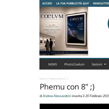
ACCEDI
LA TUA PUBBLICITÀ QUI?
NEWSLETTE
C
o
NEWS
PhotoCoelum
Sezioni
e
l
u
Home
>
Phemu Con 8" ;)
Phemu con 8" ;)
m
A
s
di
Andrea Alessandrini
inserita il
20 Febbraio 201
t
r
o