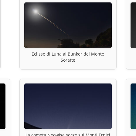
Eclisse di Luna ai Bunker del Monte
Soratte
La cometa Neowise sorge sui Monti Ernici