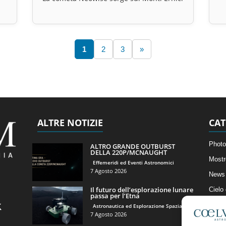
1
2
3
»
ALTRE NOTIZIE
CAT
Photo
ALTRO GRANDE OUTBURST
DELLA 220P/MCNAUGHT
Mostr
Effemeridi ed Eventi Astronomici
7 Agosto 2026
News 
Il futuro dell’esplorazione lunare
Cielo
passa per l’Etna
Astro
Astronautica ed Esplorazione Spaziale
7 Agosto 2026
Artico