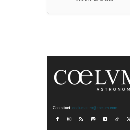
Contattaci:
coelumastro@coelum.com