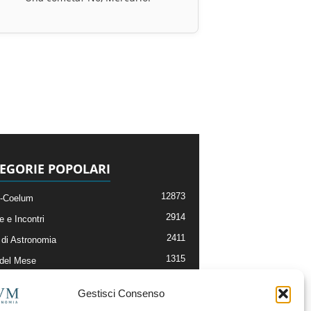
EGORIE POPOLARI
12873
-Coelum
2914
e e Incontri
2411
di Astronomia
1315
 del Mese
365
nomia, Astrofisica e Cosmologia
Gestisci Consenso
268
li e Risorse On-Line