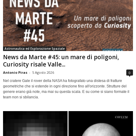
Astronautica ed Esplorazione Spaziale
News da Marte #45: un mare di poligoni,
Curiosity risale Valle...
Antonio Piras
-
5 Agosto 2026
0
Nel cratere Gale il rover della NASA ha fotografato una distesa di fratture
geometriche che si estende in ogni direzione fino all'orizzonte. Strutture del
genere erano già note, ma mai su questa scala. E su come si siano formate il
team non si sbilancia.