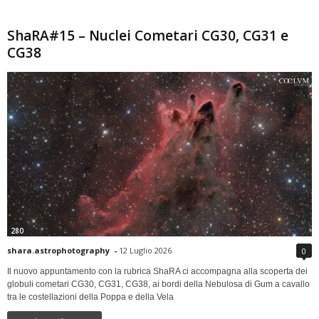
ShaRA#15 – Nuclei Cometari CG30, CG31 e
CG38
280
shara.astrophotography
-
12 Luglio 2026
0
Il nuovo appuntamento con la rubrica ShaRA ci accompagna alla scoperta dei
globuli cometari CG30, CG31, CG38, ai bordi della Nebulosa di Gum a cavallo
tra le costellazioni della Poppa e della Vela