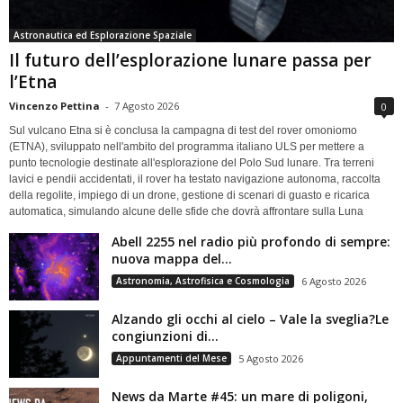
Astronautica ed Esplorazione Spaziale
Il futuro dell’esplorazione lunare passa per
l’Etna
Vincenzo Pettina
-
7 Agosto 2026
0
Sul vulcano Etna si è conclusa la campagna di test del rover omoniomo
(ETNA), sviluppato nell'ambito del programma italiano ULS per mettere a
punto tecnologie destinate all'esplorazione del Polo Sud lunare. Tra terreni
lavici e pendii accidentati, il rover ha testato navigazione autonoma, raccolta
della regolite, impiego di un drone, gestione di scenari di guasto e ricarica
automatica, simulando alcune delle sfide che dovrà affrontare sulla Luna
Abell 2255 nel radio più profondo di sempre:
nuova mappa del...
Astronomia, Astrofisica e Cosmologia
6 Agosto 2026
Alzando gli occhi al cielo – Vale la sveglia?Le
congiunzioni di...
Appuntamenti del Mese
5 Agosto 2026
News da Marte #45: un mare di poligoni,