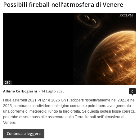
Possibili fireball nell’atmosfera di Venere
280
Albino Carbognani
-
14 Luglio 2026
0
I due asteroidi 2021 PH27 e 2025 GN1, scoperti rispettivamente nel 2021 e nel
2025, sembrano condividere un'origine comune e potrebbero aver generato
una corrente di meteoroidi lungo la loro orbita. Se questa ipotesi fosse corretta,
potrebbe essere possibile osservare dalla Terra fireball nell'atmosfera di
Venere.
Continua a leggere