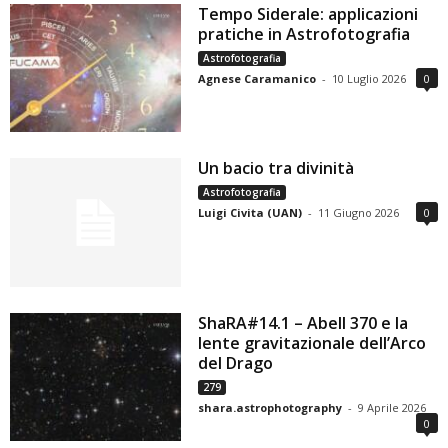
Tempo Siderale: applicazioni
pratiche in Astrofotografia
Astrofotografia
Agnese Caramanico
-
10 Luglio 2026
0
Un bacio tra divinità
Astrofotografia
Luigi Civita (UAN)
-
11 Giugno 2026
0
ShaRA#14.1 – Abell 370 e la
lente gravitazionale dell’Arco
del Drago
279
shara.astrophotography
-
9 Aprile 2026
0