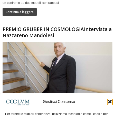
un confronto tra due modelli contrapposti.
Continua a leggere
PREMIO GRUBER IN COSMOLOGIAIntervista a
Nazzareno Mandolesi
280
Gestisci Consenso
Frida Paolella
-
16 Giugno 2026
0
Per fornire le migliori esperienze, utilizziamo tecnologie come i cookie per
Intervista al professor Nazzareno Mandolesi, tra i protagonisti della cosmologia