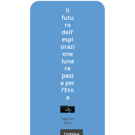
Il
futu
ro
dell’
espl
orazi
one
luna
re
pass
a per
l’Etn
a
7 Agosto
2026
Continua