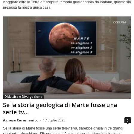
viaggiare oltre la Terra e riscoprire, proprio guardandola da lontano, quanto sia
preziosa la nostra unica casa
Didattica e Divulgazione
Se la storia geologica di Marte fosse una
serie tv…
Agnese Caramanico
-
17 Luglio 2026
0
Se la storia di Marte fosse una serie televisiva, sarebbe divisa in tre grandi
stagioni: il Noachiano, l’Esperiano e l’Amazoniano. Un viaggio attraverso