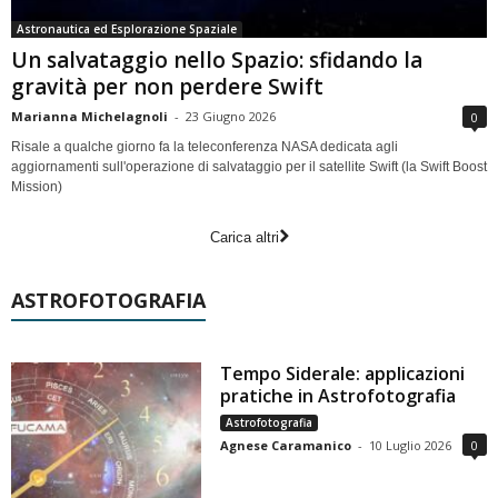
Astronautica ed Esplorazione Spaziale
Un salvataggio nello Spazio: sfidando la
gravità per non perdere Swift
Marianna Michelagnoli
-
23 Giugno 2026
0
Risale a qualche giorno fa la teleconferenza NASA dedicata agli
aggiornamenti sull'operazione di salvataggio per il satellite Swift (la Swift Boost
Mission)
Carica altri
ASTROFOTOGRAFIA
Tempo Siderale: applicazioni
pratiche in Astrofotografia
Astrofotografia
Agnese Caramanico
-
10 Luglio 2026
0