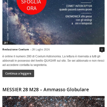
281
Redazione Coelum
-
28 Luglio 2026
0
è online il numero 280 di Coelum Astronomia. La lettura è riservata a tutti gli
abbonati in possesso del livello QUASAR sul sito. Se sei abbonato e non riesci
ad accedere contatta la segreteria.
Continua a leggere
MESSIER 28 M28 – Ammasso Globulare