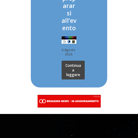
arar
si
all’ev
ento
6 Agosto
2026
Continua
a
leggere