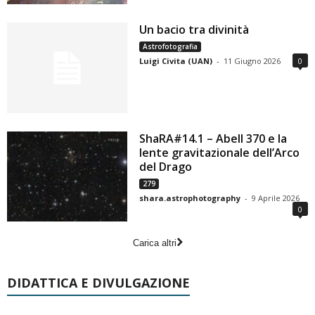
Un bacio tra divinità
Astrofotografia
Luigi Civita (UAN)
-
11 Giugno 2026
0
ShaRA#14.1 – Abell 370 e la
lente gravitazionale dell’Arco
del Drago
279
shara.astrophotography
-
9 Aprile 2026
0
Carica altri
DIDATTICA E DIVULGAZIONE