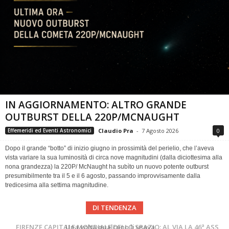
IN AGGIORNAMENTO: ALTRO GRANDE
OUTBURST DELLA 220P/MCNAUGHT
Claudio Pra
-
7 Agosto 2026
0
Effemeridi ed Eventi Astronomici
Dopo il grande “botto” di inizio giugno in prossimità del perielio, che l’aveva
vista variare la sua luminosità di circa nove magnitudini (dalla diciottesima alla
nona grandezza) la 220P/ McNaught ha subìto un nuovo potente outburst
presumibilmente tra il 5 e il 6 agosto, passando improvvisamente dalla
tredicesima alla settima magnitudine.
DI TENDENZA
Cielo del Mese di Agosto 2026
FIRENZE CAPITALE MONDIALE DELLO SPAZIO: AL VIA LA 46ª ASSEMBLEA SCIENTIFICA DEL COSPAR