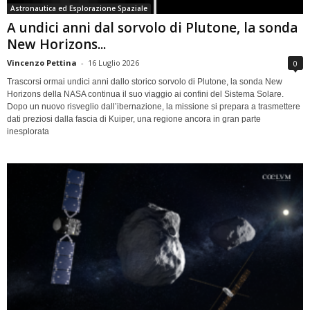
Astronautica ed Esplorazione Spaziale
A undici anni dal sorvolo di Plutone, la sonda
New Horizons...
Vincenzo Pettina
-
16 Luglio 2026
0
Trascorsi ormai undici anni dallo storico sorvolo di Plutone, la sonda New
Horizons della NASA continua il suo viaggio ai confini del Sistema Solare.
Dopo un nuovo risveglio dall’ibernazione, la missione si prepara a trasmettere
dati preziosi dalla fascia di Kuiper, una regione ancora in gran parte
inesplorata