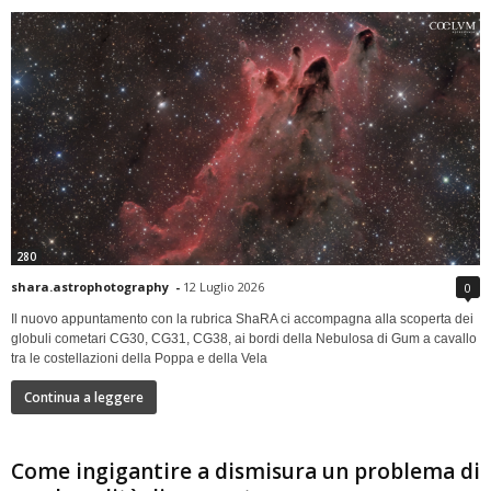
280
shara.astrophotography
-
12 Luglio 2026
0
Il nuovo appuntamento con la rubrica ShaRA ci accompagna alla scoperta dei
globuli cometari CG30, CG31, CG38, ai bordi della Nebulosa di Gum a cavallo
tra le costellazioni della Poppa e della Vela
Continua a leggere
Come ingigantire a dismisura un problema di