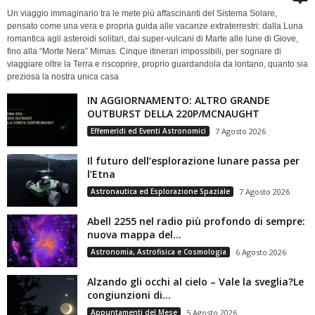
Un viaggio immaginario tra le mete più affascinanti del Sistema Solare,
pensato come una vera e propria guida alle vacanze extraterrestri: dalla Luna
romantica agli asteroidi solitari, dai super-vulcani di Marte alle lune di Giove,
fino alla “Morte Nera” Mimas. Cinque itinerari impossibili, per sognare di
viaggiare oltre la Terra e riscoprire, proprio guardandola da lontano, quanto sia
preziosa la nostra unica casa
IN AGGIORNAMENTO: ALTRO GRANDE
OUTBURST DELLA 220P/MCNAUGHT
Effemeridi ed Eventi Astronomici
7 Agosto 2026
Il futuro dell’esplorazione lunare passa per
l’Etna
Astronautica ed Esplorazione Spaziale
7 Agosto 2026
Abell 2255 nel radio più profondo di sempre:
nuova mappa del...
Astronomia, Astrofisica e Cosmologia
6 Agosto 2026
Alzando gli occhi al cielo – Vale la sveglia?Le
congiunzioni di...
Appuntamenti del Mese
5 Agosto 2026