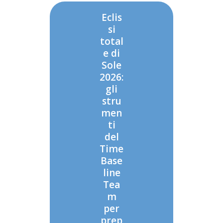
Eclis
si
total
e di
Sole
2026:
gli
stru
men
ti
del
Time
Base
line
Tea
m
per
prep