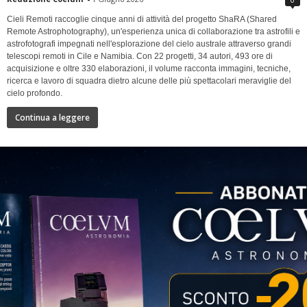
Cieli Remoti raccoglie cinque anni di attività del progetto ShaRA (Shared
Remote Astrophotography), un'esperienza unica di collaborazione tra astrofili e
astrofotografi impegnati nell'esplorazione del cielo australe attraverso grandi
telescopi remoti in Cile e Namibia. Con 22 progetti, 34 autori, 493 ore di
acquisizione e oltre 330 elaborazioni, il volume racconta immagini, tecniche,
ricerca e lavoro di squadra dietro alcune delle più spettacolari meraviglie del
cielo profondo.
Continua a leggere