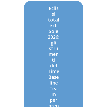
Eclis
si
total
e di
Sole
2026:
gli
stru
men
ti
del
Time
Base
line
Tea
m
per
prep