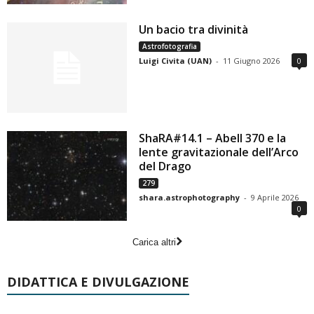
Un bacio tra divinità
Astrofotografia
Luigi Civita (UAN)
-
11 Giugno 2026
0
ShaRA#14.1 – Abell 370 e la
lente gravitazionale dell’Arco
del Drago
279
shara.astrophotography
-
9 Aprile 2026
0
Carica altri
DIDATTICA E DIVULGAZIONE