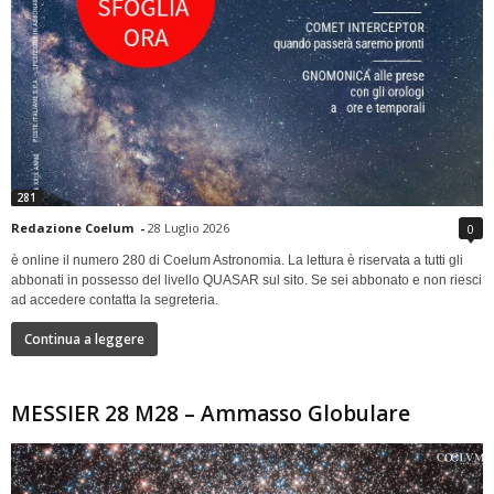
281
Redazione Coelum
-
28 Luglio 2026
0
è online il numero 280 di Coelum Astronomia. La lettura è riservata a tutti gli
abbonati in possesso del livello QUASAR sul sito. Se sei abbonato e non riesci
ad accedere contatta la segreteria.
Continua a leggere
MESSIER 28 M28 – Ammasso Globulare