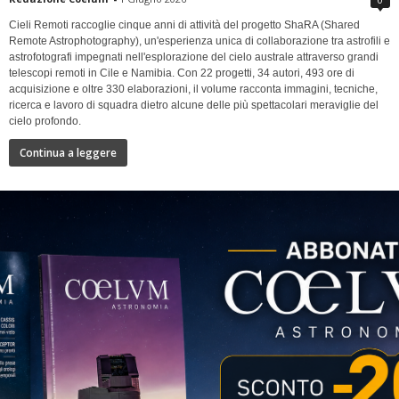
Cieli Remoti raccoglie cinque anni di attività del progetto ShaRA (Shared
Remote Astrophotography), un'esperienza unica di collaborazione tra astrofili e
astrofotografi impegnati nell'esplorazione del cielo australe attraverso grandi
telescopi remoti in Cile e Namibia. Con 22 progetti, 34 autori, 493 ore di
acquisizione e oltre 330 elaborazioni, il volume racconta immagini, tecniche,
ricerca e lavoro di squadra dietro alcune delle più spettacolari meraviglie del
cielo profondo.
Continua a leggere