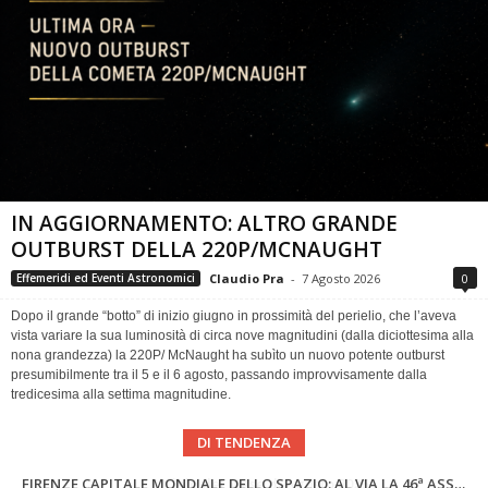
IN AGGIORNAMENTO: ALTRO GRANDE
OUTBURST DELLA 220P/MCNAUGHT
Claudio Pra
-
7 Agosto 2026
0
Effemeridi ed Eventi Astronomici
Dopo il grande “botto” di inizio giugno in prossimità del perielio, che l’aveva
vista variare la sua luminosità di circa nove magnitudini (dalla diciottesima alla
nona grandezza) la 220P/ McNaught ha subìto un nuovo potente outburst
presumibilmente tra il 5 e il 6 agosto, passando improvvisamente dalla
tredicesima alla settima magnitudine.
DI TENDENZA
SUPERNOVAE aggiornamenti del mese – Agosto 2026
Cielo del Mese di Agosto 2026