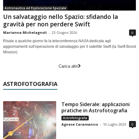
Astronautica ed Esplorazione Spaziale
Un salvataggio nello Spazio: sfidando la
gravità per non perdere Swift
Marianna Michelagnoli
-
23 Giugno 2026
0
Risale a qualche giorno fa la teleconferenza NASA dedicata agli
aggiornamenti sull'operazione di salvataggio per il satellite Swift (la Swift Boost
Mission)
Carica altri
ASTROFOTOGRAFIA
Tempo Siderale: applicazioni
pratiche in Astrofotografia
Astrofotografia
Agnese Caramanico
-
10 Luglio 2026
0