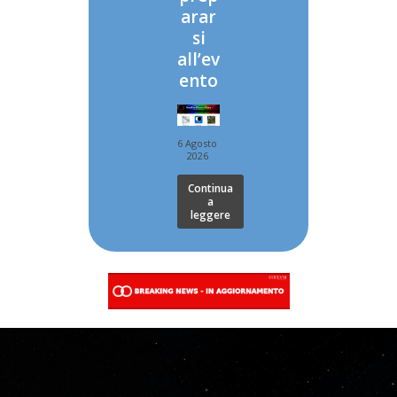
arar
si
all’ev
ento
6 Agosto
2026
Continua
a
leggere