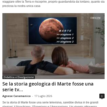
viaggiare oltre la Terra e riscoprire, proprio guardandola da lontano, quanto sia
preziosa la nostra unica casa
Didattica e Divulgazione
Se la storia geologica di Marte fosse una
serie tv…
Agnese Caramanico
-
17 Luglio 2026
0
Se la storia di Marte fosse una serie televisiva, sarebbe divisa in tre grandi
stagioni: il Noachiano, l’Esperiano e l’Amazoniano. Un viaggio attraverso