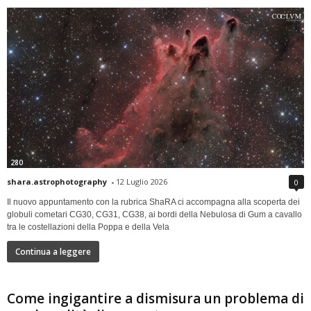
280
shara.astrophotography
-
12 Luglio 2026
0
Il nuovo appuntamento con la rubrica ShaRA ci accompagna alla scoperta dei
globuli cometari CG30, CG31, CG38, ai bordi della Nebulosa di Gum a cavallo
tra le costellazioni della Poppa e della Vela
Continua a leggere
Come ingigantire a dismisura un problema di