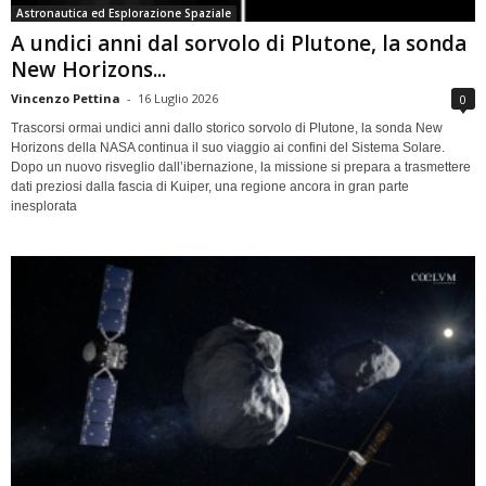
Astronautica ed Esplorazione Spaziale
A undici anni dal sorvolo di Plutone, la sonda
New Horizons...
Vincenzo Pettina
-
16 Luglio 2026
0
Trascorsi ormai undici anni dallo storico sorvolo di Plutone, la sonda New
Horizons della NASA continua il suo viaggio ai confini del Sistema Solare.
Dopo un nuovo risveglio dall’ibernazione, la missione si prepara a trasmettere
dati preziosi dalla fascia di Kuiper, una regione ancora in gran parte
inesplorata