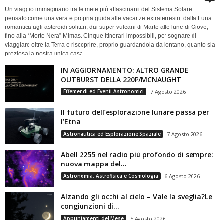
Un viaggio immaginario tra le mete più affascinanti del Sistema Solare,
pensato come una vera e propria guida alle vacanze extraterrestri: dalla Luna
romantica agli asteroidi solitari, dai super-vulcani di Marte alle lune di Giove,
fino alla “Morte Nera” Mimas. Cinque itinerari impossibili, per sognare di
viaggiare oltre la Terra e riscoprire, proprio guardandola da lontano, quanto sia
preziosa la nostra unica casa
IN AGGIORNAMENTO: ALTRO GRANDE
OUTBURST DELLA 220P/MCNAUGHT
Effemeridi ed Eventi Astronomici
7 Agosto 2026
Il futuro dell’esplorazione lunare passa per
l’Etna
Astronautica ed Esplorazione Spaziale
7 Agosto 2026
Abell 2255 nel radio più profondo di sempre:
nuova mappa del...
Astronomia, Astrofisica e Cosmologia
6 Agosto 2026
Alzando gli occhi al cielo – Vale la sveglia?Le
congiunzioni di...
Appuntamenti del Mese
5 Agosto 2026