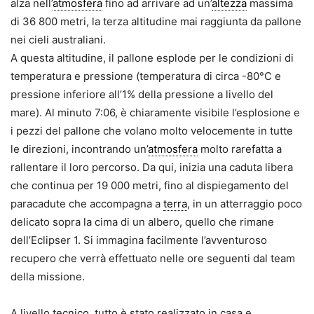
alza nell’
atmosfera
fino ad arrivare ad un’
altezza
massima
di 36 800 metri, la terza altitudine mai raggiunta da pallone
nei cieli australiani.
A questa altitudine, il pallone esplode per le condizioni di
temperatura e pressione (temperatura di circa -80°C e
pressione inferiore all’1% della pressione a livello del
mare). Al minuto 7:06, è chiaramente visibile l’esplosione e
i pezzi del pallone che volano molto velocemente in tutte
le direzioni, incontrando un’
atmosfera
molto rarefatta a
rallentare il loro percorso. Da qui, inizia una caduta libera
che continua per 19 000 metri, fino al dispiegamento del
paracadute che accompagna a
terra
, in un atterraggio poco
delicato sopra la cima di un albero, quello che rimane
dell’Eclipser 1. Si immagina facilmente l’avventuroso
recupero che verrà effettuato nelle ore seguenti dal team
della missione.
A livello tecnico, tutto è stato realizzato in casa e