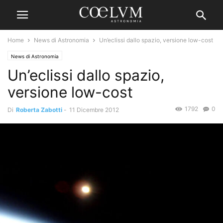
Home
News di Astronomia
Un’eclissi dallo spazio, versione low-cost
News di Astronomia
Un’eclissi dallo spazio,
versione low-cost
1792
0
Di
Roberta Zabotti
-
11 Dicembre 2012