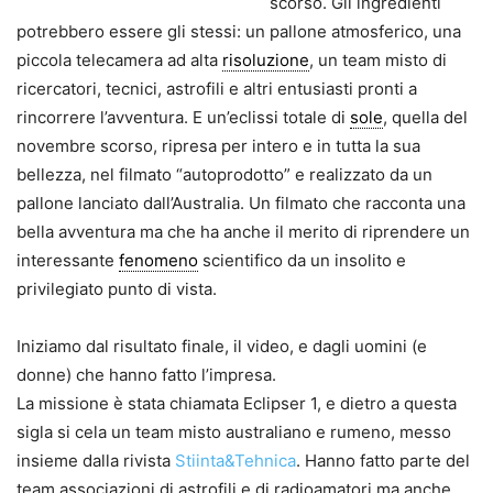
scorso. Gli ingredienti
potrebbero essere gli stessi: un pallone atmosferico, una
piccola telecamera ad alta
risoluzione
, un team misto di
ricercatori, tecnici, astrofili e altri entusiasti pronti a
rincorrere l’avventura. E un’eclissi totale di
sole
, quella del
novembre scorso, ripresa per intero e in tutta la sua
bellezza, nel filmato “autoprodotto” e realizzato da un
pallone lanciato dall’Australia. Un filmato che racconta una
bella avventura ma che ha anche il merito di riprendere un
interessante
fenomeno
scientifico da un insolito e
privilegiato punto di vista.
Iniziamo dal risultato finale, il video, e dagli uomini (e
donne) che hanno fatto l’impresa.
La missione è stata chiamata Eclipser 1, e dietro a questa
sigla si cela un team misto australiano e rumeno, messo
insieme dalla rivista
Stiinta&Tehnica
. Hanno fatto parte del
team associazioni di astrofili e di radioamatori ma anche