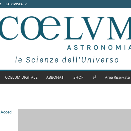
R
LA RIVISTA
COELUM DIGITALE
ABBONATI
SHOP
🛒
Area Riservata
.
Accedi