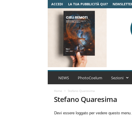
ACCEDI
LA TUA PUBBLICITÀ QUI?
NEWSLETTE
C
o
NEWS
PhotoCoelum
Sezioni
e
l
Home
Stefano Quaresima
u
Stefano Quaresima
m
A
Devi essere loggato per vedere questo menu
s
t
r
o