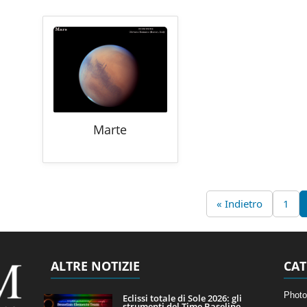
Marte
« Indietro
1
ALTRE NOTIZIE
CAT
Photo
Eclissi totale di Sole 2026: gli
strumenti del Time Baseline