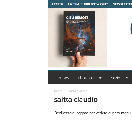
ACCEDI
LA TUA PUBBLICITÀ QUI?
NEWSLETTE
C
o
NEWS
PhotoCoelum
Sezioni
e
l
Home
saitta claudio
u
saitta claudio
m
A
Devi essere loggato per vedere questo menu
s
t
r
o