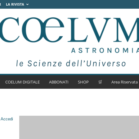
R
LA RIVISTA
COELUM DIGITALE
ABBONATI
SHOP
🛒
Area Riservata
.
Accedi